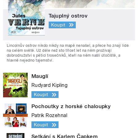
Tajuplný ostrov
Koupit
Lincolnův ostrov nikdo nikdy na mapě nenašel, a přece ho znají lidé
na celém světě. Už déle než sto třicet let na něm prožívají
dobrodružství s pěticí trosečníků, kteří na něm našli útočiště, a
hlavně nejedno tajemství.
Mauglí
Rudyard Kipling
Koupit
Pochoutky z horské chaloupky
Patrik Rozehnal
Koupit
Setkání s Karlem Čapkem