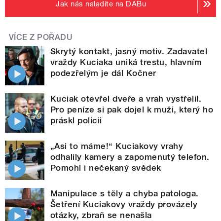
Jak nás naladíte na DABu
VÍCE Z POŘADU
Skrytý kontakt, jasný motiv. Zadavatel
vraždy Kuciaka uniká trestu, hlavním
podezřelým je dál Kočner
Kuciak otevřel dveře a vrah vystřelil.
Pro peníze si pak dojel k muži, který ho
práskl policii
„Asi to máme!“ Kuciakovy vrahy
odhalily kamery a zapomenutý telefon.
Pomohl i nečekaný svědek
Manipulace s těly a chyba patologa.
Šetření Kuciakovy vraždy provázely
otázky, zbraň se nenašla