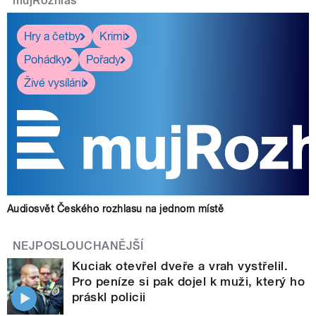
mujRozhlas
Hry a četby
Krimi
Pohádky
Pořady
Živé vysílání
Audiosvět Českého rozhlasu na jednom místě
NEJPOSLOUCHANĚJŠÍ
Kuciak otevřel dveře a vrah vystřelil.
Pro peníze si pak dojel k muži, který ho
práskl policii