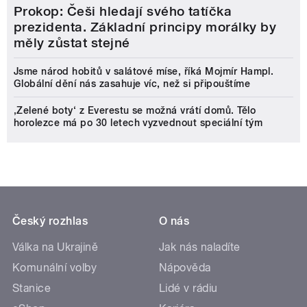
Prokop: Češi hledají svého tatíčka
prezidenta. Základní principy morálky by
měly zůstat stejné
Jsme národ hobitů v salátové míse, říká Mojmír Hampl.
Globální dění nás zasahuje víc, než si připouštíme
‚Zelené boty‘ z Everestu se možná vrátí domů. Tělo
horolezce má po 30 letech vyzvednout speciální tým
Český rozhlas
O nás
Válka na Ukrajině
Jak nás naladíte
Komunální volby
Nápověda
Stanice
Lidé v rádiu