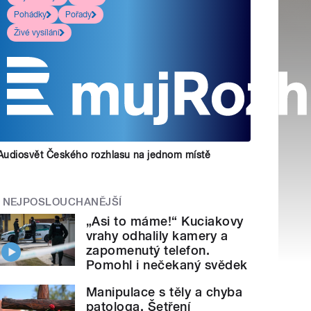
Pohádky
Pořady
Živé vysílání
Audiosvět Českého rozhlasu na jednom místě
NEJPOSLOUCHANĚJŠÍ
„Asi to máme!“ Kuciakovy
vrahy odhalily kamery a
zapomenutý telefon.
Pomohl i nečekaný svědek
Manipulace s těly a chyba
patologa. Šetření