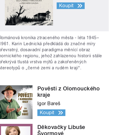
Koupit
Románová kronika ztraceného města - léta 1945–
1961. Karin Lednická předkládá do značné míry
převratný, dosavadní paradigma měnící obraz
hornického regionu, jehož zahlazenou historii stále
překrývá tlustá vrstva mýtů a zakořeněných
stereotypů o „černé zemi a rudém kraji“.
Pověsti z Olomouckého
kraje
Igor Bareš
Koupit
Děkovačky Libuše
Švormové