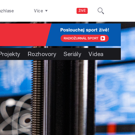
ozhlase
Více
ŽIVĚ
Projekty
Rozhovory
Seriály
Videa