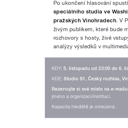
Po ukončení hlasování spustím
speciálního studia ve Washi
pražských Vinohradech
. V 
živým publikem, které bude 
rozhovory s hosty, živé vstup
analýzy výsledků v multimedi
KDY:
5. listopadu od 23:00 do 6. l
KDE:
Studio S1, Český rozhlas, V
Rezervujte si své místo na e-mailu
jméno a organizaci/instituci.
Kapacita hlediště je omezená.