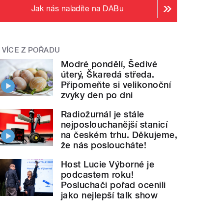
Jak nás naladíte na DABu
VÍCE Z POŘADU
Modré pondělí, Šedivé
úterý, Škaredá středa.
Připomeňte si velikonoční
zvyky den po dni
Radiožurnál je stále
nejposlouchanější stanicí
na českém trhu. Děkujeme,
že nás posloucháte!
Host Lucie Výborné je
podcastem roku!
Posluchači pořad ocenili
jako nejlepší talk show