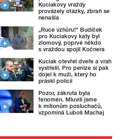
Kuciakovy vraždy
provázely otázky, zbraň se
nenašla
„Ruce vzhůru!“ Budíček
pro Kuciakovy katy byl
zlomový, poprvé někdo
s vraždou spojil Kočnera
Kuciak otevřel dveře a vrah
vystřelil. Pro peníze si pak
dojel k muži, který ho
práskl policii
Pozor, zákruta byla
fenomén. Mluvili jsme
k milionům posluchačů,
vzpomíná Luboš Machaj