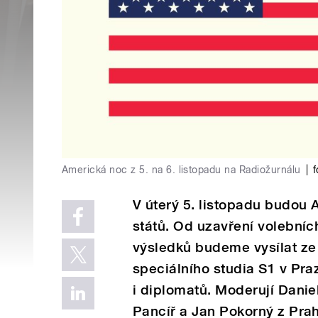
Americká noc z 5. na 6. listopadu na Radiožurnálu
|
f
V úterý 5. listopadu budou 
států. Od uzavření volebníc
výsledků budeme vysílat ze 
speciálního studia S1 v Pra
i diplomatů. Moderují Dani
Pancíř a Jan Pokorný z Pra