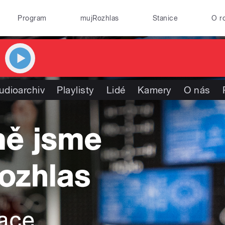
Program
mujRozhlas
Stanice
O r
udioarchiv
Playlisty
Lidé
Kamery
O nás