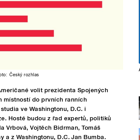
oto:
Český rozhlas
Američané volit prezidenta Spojených
h místností do prvních ranních
studia ve Washingtonu, D.C. i
ze. Hosté budou z řad expertů, politiků
ela Vrbová, Vojtěch Bidrman, Tomáš
hy a z Washingtonu, D.C. Jan Bumba.