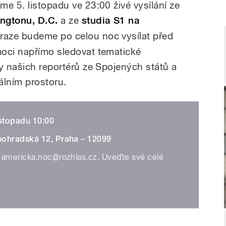
e 5. listopadu ve 23:00 živé vysílání ze
ngtonu, D.C.
a ze
studia S1 na
Praze budeme po celou noc vysílat před
moci napřímo sledovat tematické
y našich reportérů ze Spojených států a
álním prostoru.
istopadu 10:00
inohradská 12, Praha – 12099
americka.noc@rozhlas.cz. Uveďte své celé