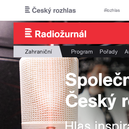
Přejít k hlavnímu obsahu
iRozhlas
Zahraniční
Program
Pořady
A