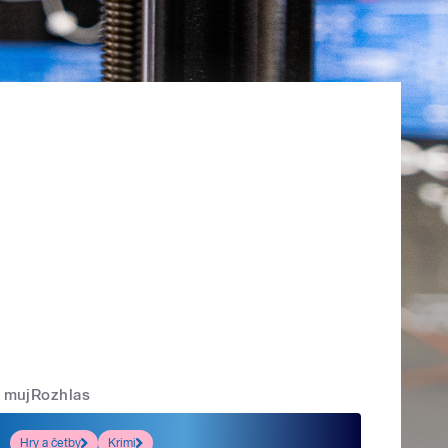
mujRozhlas
Hry a četby
Krimi