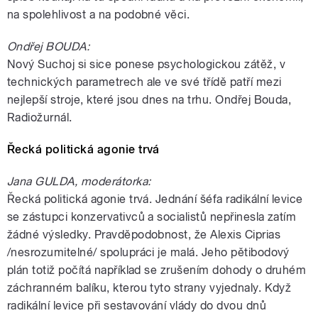
na spolehlivost a na podobné věci.
Ondřej BOUDA:
Nový Suchoj si sice ponese psychologickou zátěž, v
technických parametrech ale ve své třídě patří mezi
nejlepší stroje, které jsou dnes na trhu. Ondřej Bouda,
Radiožurnál.
Řecká politická agonie trvá
Jana GULDA, moderátorka:
Řecká politická agonie trvá. Jednání šéfa radikální levice
se zástupci konzervativců a socialistů nepřinesla zatím
žádné výsledky. Pravděpodobnost, že Alexis Ciprias
/nesrozumitelné/ spolupráci je malá. Jeho pětibodový
plán totiž počítá například se zrušením dohody o druhém
záchranném balíku, kterou tyto strany vyjednaly. Když
radikální levice při sestavování vlády do dvou dnů