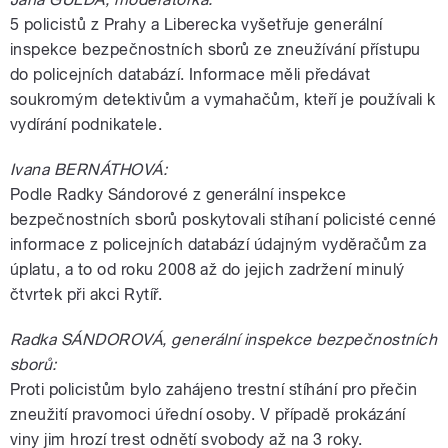
5 policistů z Prahy a Liberecka vyšetřuje generální
inspekce bezpečnostních sborů ze zneužívání přístupu
do policejních databází. Informace měli předávat
soukromým detektivům a vymahačům, kteří je používali k
vydírání podnikatele.
Ivana BERNÁTHOVÁ:
Podle Radky Sándorové z generální inspekce
bezpečnostních sborů poskytovali stíhaní policisté cenné
informace z policejních databází údajným vyděračům za
úplatu, a to od roku 2008 až do jejich zadržení minulý
čtvrtek při akci Rytíř.
Radka SÁNDOROVÁ, generální inspekce bezpečnostních
sborů:
Proti policistům bylo zahájeno trestní stíhání pro přečin
zneužití pravomoci úřední osoby. V případě prokázání
viny jim hrozí trest odnětí svobody až na 3 roky.