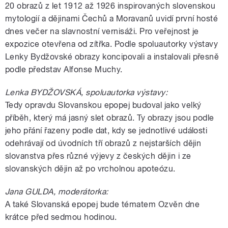
20 obrazů z let 1912 až 1926 inspirovaných slovenskou
mytologií a dějinami Čechů a Moravanů uvidí první hosté
dnes večer na slavnostní vernisáži. Pro veřejnost je
expozice otevřena od zítřka. Podle spoluautorky výstavy
Lenky Bydžovské obrazy koncipovali a instalovali přesně
podle představ Alfonse Muchy.
Lenka BYDŽOVSKÁ, spoluautorka výstavy:
Tedy opravdu Slovanskou epopej budoval jako velký
příběh, který má jasný slet obrazů. Ty obrazy jsou podle
jeho přání řazeny podle dat, kdy se jednotlivé události
odehrávají od úvodních tří obrazů z nejstarších dějin
slovanstva přes různé výjevy z českých dějin i ze
slovanských dějin až po vrcholnou apoteózu.
Jana GULDA, moderátorka:
A také Slovanská epopej bude tématem Ozvěn dne
krátce před sedmou hodinou.