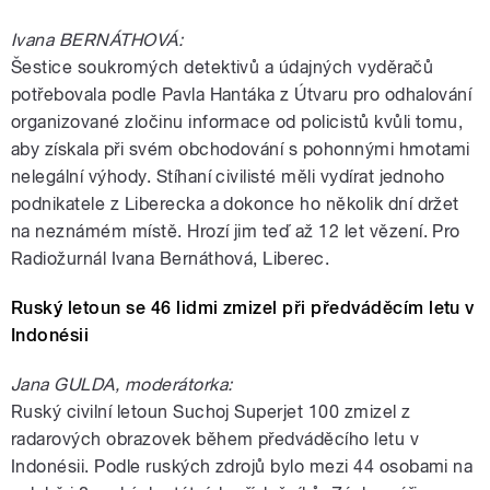
Ivana BERNÁTHOVÁ:
Šestice soukromých detektivů a údajných vyděračů
potřebovala podle Pavla Hantáka z Útvaru pro odhalování
organizované zločinu informace od policistů kvůli tomu,
aby získala při svém obchodování s pohonnými hmotami
nelegální výhody. Stíhaní civilisté měli vydírat jednoho
podnikatele z Liberecka a dokonce ho několik dní držet
na neznámém místě. Hrozí jim teď až 12 let vězení. Pro
Radiožurnál Ivana Bernáthová, Liberec.
Ruský letoun se 46 lidmi zmizel při předváděcím letu v
Indonésii
Jana GULDA, moderátorka:
Ruský civilní letoun Suchoj Superjet 100 zmizel z
radarových obrazovek během předváděcího letu v
Indonésii. Podle ruských zdrojů bylo mezi 44 osobami na