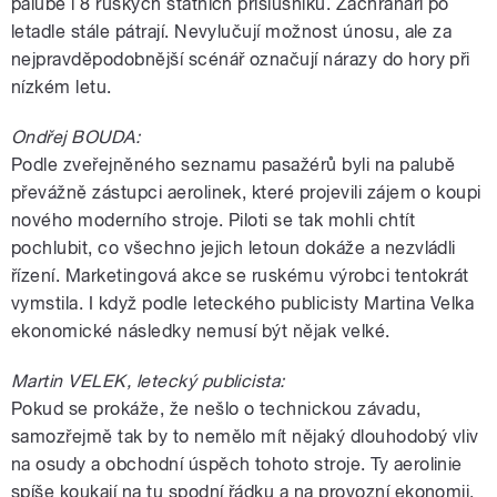
palubě i 8 ruských státních příslušníků. Záchranáři po
letadle stále pátrají. Nevylučují možnost únosu, ale za
nejpravděpodobnější scénář označují nárazy do hory při
nízkém letu.
Ondřej BOUDA:
Podle zveřejněného seznamu pasažérů byli na palubě
převážně zástupci aerolinek, které projevili zájem o koupi
nového moderního stroje. Piloti se tak mohli chtít
pochlubit, co všechno jejich letoun dokáže a nezvládli
řízení. Marketingová akce se ruskému výrobci tentokrát
vymstila. I když podle leteckého publicisty Martina Velka
ekonomické následky nemusí být nějak velké.
Martin VELEK, letecký publicista:
Pokud se prokáže, že nešlo o technickou závadu,
samozřejmě tak by to nemělo mít nějaký dlouhodobý vliv
na osudy a obchodní úspěch tohoto stroje. Ty aerolinie
spíše koukají na tu spodní řádku a na provozní ekonomii,