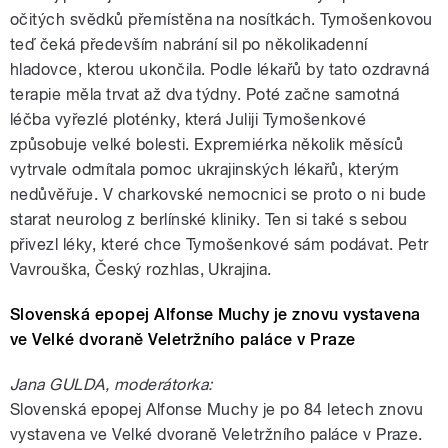
očitých svědků přemístěna na nosítkách. Tymošenkovou
teď čeká především nabrání sil po několikadenní
hladovce, kterou ukončila. Podle lékařů by tato ozdravná
terapie měla trvat až dva týdny. Poté začne samotná
léčba vyřezlé ploténky, která Juliji Tymošenkové
způsobuje velké bolesti. Expremiérka několik měsíců
vytrvale odmítala pomoc ukrajinských lékařů, kterým
nedůvěřuje. V charkovské nemocnici se proto o ni bude
starat neurolog z berlínské kliniky. Ten si také s sebou
přivezl léky, které chce Tymošenkové sám podávat. Petr
Vavrouška, Český rozhlas, Ukrajina.
Slovenská epopej Alfonse Muchy je znovu vystavena
ve Velké dvoraně Veletržního paláce v Praze
Jana GULDA, moderátorka:
Slovenská epopej Alfonse Muchy je po 84 letech znovu
vystavena ve Velké dvoraně Veletržního paláce v Praze.