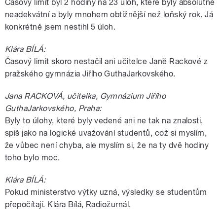
Časový limit byl 2 hodiny na 23 úloh, které byly absolutně
neadekvátní a byly mnohem obtížnější než loňský rok. Já
konkrétně jsem nestihl 5 úloh.
Klára BÍLÁ:
Časový limit skoro nestačil ani učitelce Janě Rackové z
pražského gymnázia Jiřího GuthaJarkovského.
Jana RACKOVÁ, učitelka, Gymnázium Jiřího
GuthaJarkovského, Praha:
Byly to úlohy, které byly vedené ani ne tak na znalosti,
spíš jako na logické uvažování studentů, což si myslím,
že vůbec není chyba, ale myslím si, že na ty dvě hodiny
toho bylo moc.
Klára BÍLÁ:
Pokud ministerstvo výtky uzná, výsledky se studentům
přepočítají. Klára Bílá, Radiožurnál.