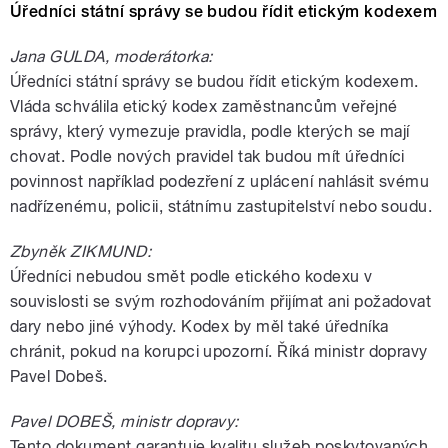
Úředníci státní správy se budou řídit etickým kodexem
Jana GULDA, moderátorka:
Úředníci státní správy se budou řídit etickým kodexem.
Vláda schválila etický kodex zaměstnancům veřejné
správy, který vymezuje pravidla, podle kterých se mají
chovat. Podle nových pravidel tak budou mít úředníci
povinnost například podezření z uplácení nahlásit svému
nadřízenému, policii, státnímu zastupitelství nebo soudu.
Zbyněk ZIKMUND:
Úředníci nebudou smět podle etického kodexu v
souvislosti se svým rozhodováním přijímat ani požadovat
dary nebo jiné výhody. Kodex by měl také úředníka
chránit, pokud na korupci upozorní. Říká ministr dopravy
Pavel Dobeš.
Pavel DOBEŠ, ministr dopravy:
Tento dokument garantuje kvalitu služeb poskytovaných