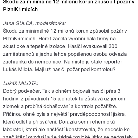
Škodu za minimálně 12 milionů korun způsobil požár v
PlzniKřimicích
Jana GULDA, moderátorka:
Škodu za minimálně 12 milionů korun způsobil požár v
PlzniKřimicích. Hořet začala výrobní hala firmy na
akustické a tepelné izolace. Hasiči evakuovali 300
zaměstnanců a jednu lehce popálenou osobu odvezla
záchranka do nemocnice. Na místě je stále reportér
Lukáš Milota. Mají už hasiči požár pod kontrolou?
Lukáš MILOTA:
Dobrý podvečer. Tak s ohněm bojovali hasiči přes 3
hodiny, z původních 15 jednotek tu zůstává už jenom
zlomek a probíhá dohašování a kontrola požářiště.
Příčinou ohně byla s největší pravděpodobností jiskra,
která odlétla při sváření. Dorazila sem i chemická
laboratoř, která ale naštěstí konstatovala, že nedošlo ke
znečištění ovzduší a že žádné toxické látky se nedostaly