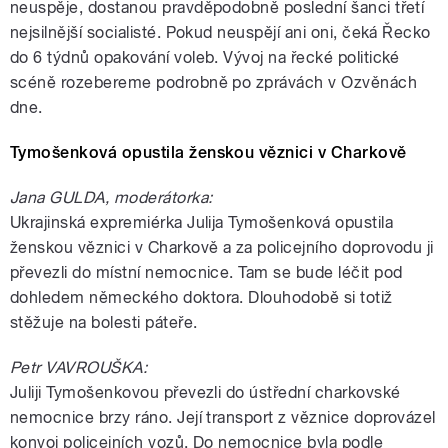
neuspěje, dostanou pravděpodobně poslední šanci třetí
nejsilnější socialisté. Pokud neuspějí ani oni, čeká Řecko
do 6 týdnů opakování voleb. Vývoj na řecké politické
scéně rozebereme podrobně po zprávách v Ozvěnách
dne.
Tymošenková opustila ženskou věznici v Charkově
Jana GULDA, moderátorka:
Ukrajinská expremiérka Julija Tymošenková opustila
ženskou věznici v Charkově a za policejního doprovodu ji
převezli do místní nemocnice. Tam se bude léčit pod
dohledem německého doktora. Dlouhodobě si totiž
stěžuje na bolesti páteře.
Petr VAVROUŠKA:
Juliji Tymošenkovou převezli do ústřední charkovské
nemocnice brzy ráno. Její transport z věznice doprovázel
konvoj policejních vozů. Do nemocnice byla podle