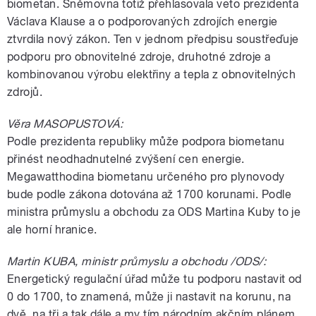
biometan. Sněmovna totiž přehlasovala veto prezidenta
Václava Klause a o podporovaných zdrojích energie
ztvrdila nový zákon. Ten v jednom předpisu soustřeďuje
podporu pro obnovitelné zdroje, druhotné zdroje a
kombinovanou výrobu elektřiny a tepla z obnovitelných
zdrojů.
Věra MASOPUSTOVÁ:
Podle prezidenta republiky může podpora biometanu
přinést neodhadnutelné zvýšení cen energie.
Megawatthodina biometanu určeného pro plynovody
bude podle zákona dotována až 1700 korunami. Podle
ministra průmyslu a obchodu za ODS Martina Kuby to je
ale horní hranice.
Martin KUBA, ministr průmyslu a obchodu /ODS/:
Energetický regulační úřad může tu podporu nastavit od
0 do 1700, to znamená, může ji nastavit na korunu, na
dvě, na tři a tak dále a my tím národním akčním plánem