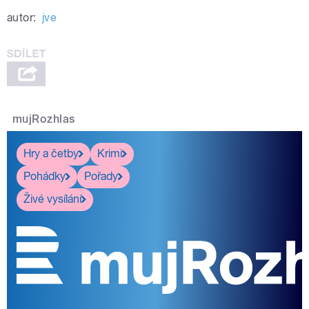
autor:
jve
mujRozhlas
Hry a četby
Krimi
Pohádky
Pořady
Živé vysílání