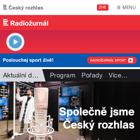
Přejít k hlavnímu obsahu
MENU
ŽIVĚ
Aktuální dění
Program
Pořady
Více
…