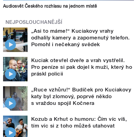
Audiosvět Českého rozhlasu na jednom místě
NEJPOSLOUCHANĚJŠÍ
„Asi to máme!“ Kuciakovy vrahy
odhalily kamery a zapomenutý telefon.
Pomohl i nečekaný svědek
Kuciak otevřel dveře a vrah vystřelil.
Pro peníze si pak dojel k muži, který ho
práskl policii
„Ruce vzhůru!“ Budíček pro Kuciakovy
katy byl zlomový, poprvé někdo
s vraždou spojil Kočnera
Kozub a Krhut o humoru: Čím víc víš,
tím víc si z toho můžeš utahovat