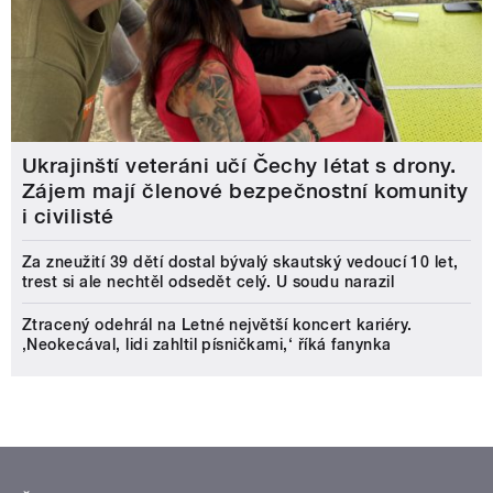
Ukrajinští veteráni učí Čechy létat s drony.
Zájem mají členové bezpečnostní komunity
i civilisté
Za zneužití 39 dětí dostal bývalý skautský vedoucí 10 let,
trest si ale nechtěl odsedět celý. U soudu narazil
Ztracený odehrál na Letné největší koncert kariéry.
‚Neokecával, lidi zahltil písničkami,‘ říká fanynka