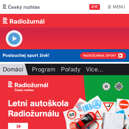
Přejít k hlavnímu obsahu
MENU
ŽIVĚ
Domácí
Program
Pořady
Více
…