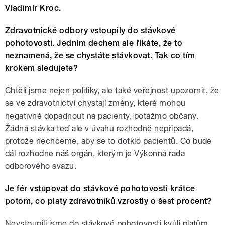
Vladimír Kroc.
Zdravotnické odbory vstoupily do stávkové
pohotovosti. Jedním dechem ale říkáte, že to
neznamená, že se chystáte stávkovat. Tak co tím
krokem sledujete?
Chtěli jsme nejen politiky, ale také veřejnost upozornit, že
se ve zdravotnictví chystají změny, které mohou
negativně dopadnout na pacienty, potažmo občany.
Žádná stávka teď ale v úvahu rozhodně nepřipadá,
protože nechceme, aby se to dotklo pacientů. Co bude
dál rozhodne náš orgán, kterým je Výkonná rada
odborového svazu.
Je fér vstupovat do stávkové pohotovosti krátce
potom, co platy zdravotníků vzrostly o šest procent?
Nevstoupili jsme do stávkové pohotovosti kvůli platům