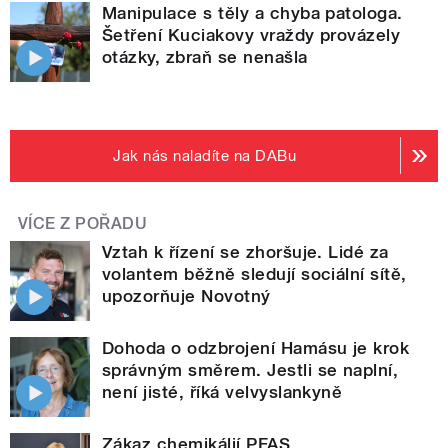
Manipulace s těly a chyba patologa.
Šetření Kuciakovy vraždy provázely
otázky, zbraň se nenašla
Jak nás naladíte na DABu
VÍCE Z POŘADU
Vztah k řízení se zhoršuje. Lidé za
volantem běžně sledují sociální sítě,
upozorňuje Novotný
Dohoda o odzbrojení Hamásu je krok
správným směrem. Jestli se naplní,
není jisté, říká velvyslankyně
Zákaz chemikálií PFAS