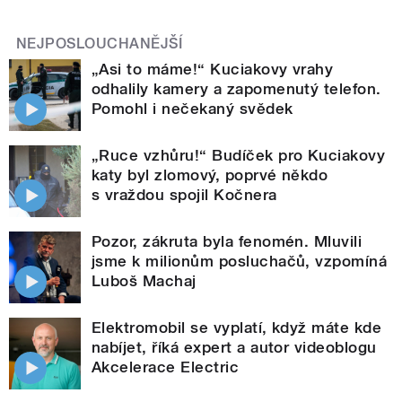
NEJPOSLOUCHANĚJŠÍ
„Asi to máme!“ Kuciakovy vrahy
odhalily kamery a zapomenutý telefon.
Pomohl i nečekaný svědek
„Ruce vzhůru!“ Budíček pro Kuciakovy
katy byl zlomový, poprvé někdo
s vraždou spojil Kočnera
Pozor, zákruta byla fenomén. Mluvili
jsme k milionům posluchačů, vzpomíná
Luboš Machaj
Elektromobil se vyplatí, když máte kde
nabíjet, říká expert a autor videoblogu
Akcelerace Electric