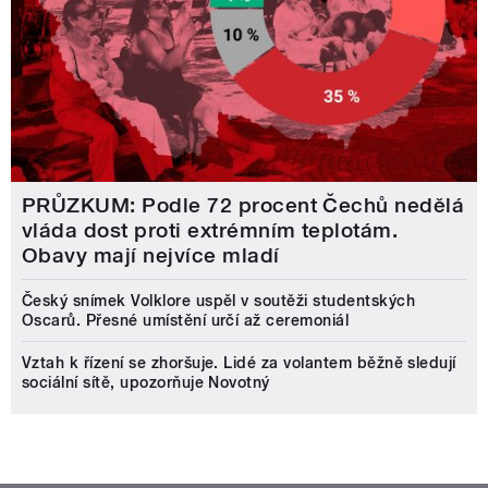
PRŮZKUM: Podle 72 procent Čechů nedělá
vláda dost proti extrémním teplotám.
Obavy mají nejvíce mladí
Český snímek Volklore uspěl v soutěži studentských
Oscarů. Přesné umístění určí až ceremoniál
Vztah k řízení se zhoršuje. Lidé za volantem běžně sledují
sociální sítě, upozorňuje Novotný