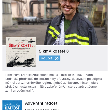
Šikmý kostel 3
Koupit
Románová kronika ztraceného města - léta 1945–1961. Karin
Lednická předkládá do značné míry převratný, dosavadní paradigma
měnící obraz hornického regionu, jehož zahlazenou historii stále
překrývá tlustá vrstva mýtů a zakořeněných stereotypů o „černé
zemi a rudém kraji“.
Adventní radosti