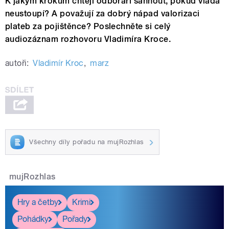
K jakým krokům chtějí odboráři sáhnout, pokud vláda
neustoupí? A považují za dobrý nápad valorizaci
plateb za pojištěnce? Poslechněte si celý
audiozáznam rozhovoru Vladimíra Kroce.
autoři:
Vladimír Kroc
,
marz
Všechny díly pořadu na mujRozhlas
mujRozhlas
Hry a četby
Krimi
Pohádky
Pořady