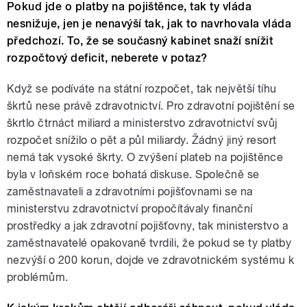
Pokud jde o platby na pojištěnce, tak ty vláda
nesnižuje, jen je nenavýší tak, jak to navrhovala vláda
předchozí. To, že se současný kabinet snaží snížit
rozpočtový deficit, neberete v potaz?
Když se podíváte na státní rozpočet, tak největší tíhu
škrtů nese právě zdravotnictví. Pro zdravotní pojištění se
škrtlo čtrnáct miliard a ministerstvo zdravotnictví svůj
rozpočet snížilo o pět a půl miliardy. Žádný jiný resort
nemá tak vysoké škrty. O zvýšení plateb na pojištěnce
byla v loňském roce bohatá diskuse. Společně se
zaměstnavateli a zdravotními pojišťovnami se na
ministerstvu zdravotnictví propočítávaly finanční
prostředky a jak zdravotní pojišťovny, tak ministerstvo a
zaměstnavatelé opakovaně tvrdili, že pokud se ty platby
nezvýší o 200 korun, dojde ve zdravotnickém systému k
problémům.