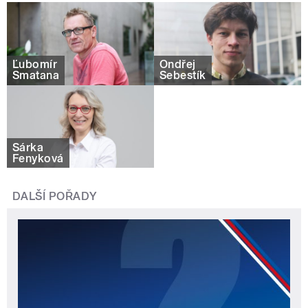
Ľubomír
Ondřej
Smatana
Šebestík
Šárka
Fenyková
DALŠÍ POŘADY