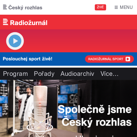
Přejít k hlavnímu obsahu
MENU
ŽIVĚ
Program
Pořady
Audioarchiv
Více
…