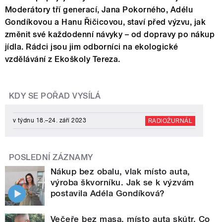
Moderátory tří generací, Jana Pokorného, Adélu
Gondíkovou a Hanu Řičicovou, staví před výzvu, jak
změnit své každodenní návyky – od dopravy po nákup
jídla. Rádci jsou jim odborníci na ekologické
vzdělávání z Ekoškoly Tereza.
KDY SE POŘAD VYSÍLÁ
v týdnu 18.–24. září 2023
RADIOŽURNÁL
POSLEDNÍ ZÁZNAMY
Nákup bez obalu, vlak místo auta,
výroba škvorníku. Jak se k výzvám
postavila Adéla Gondíková?
Večeře bez masa, místo auta skútr. Co