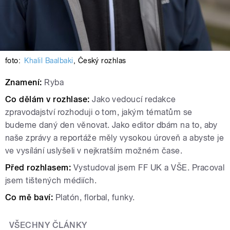
foto:
Khalil Baalbaki
,
Český rozhlas
Znamení:
Ryba
Co dělám v rozhlase:
Jako vedoucí redakce
zpravodajství rozhoduji o tom, jakým tématům se
budeme daný den věnovat. Jako editor dbám na to, aby
naše zprávy a reportáže měly vysokou úroveň a abyste je
ve vysílání uslyšeli v nejkratším možném čase.
Před rozhlasem:
Vystudoval jsem FF UK a VŠE. Pracoval
jsem tištených médiích.
Co mě baví:
Platón, florbal, funky.
VŠECHNY ČLÁNKY