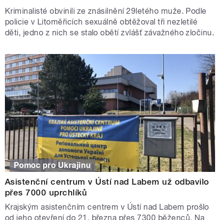
Kriminalisté obvinili ze znásilnění 29letého muže. Podle
policie v Litoměřicích sexuálně obtěžoval tři nezletilé
děti, jedno z nich se stalo obětí zvlášť závažného zločinu.
Pomoc pro Ukrajinu
Asistenční centrum v Ústí nad Labem už odbavilo
přes 7000 uprchlíků
Krajským asistenčním centrem v Ústí nad Labem prošlo
od jeho otevření do 21. března přes 7300 běženců. Na