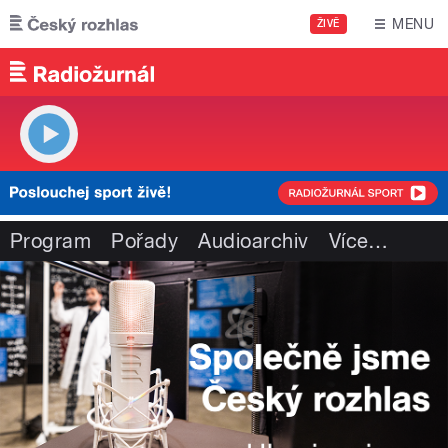
Přejít k hlavnímu obsahu
MENU
ŽIVĚ
Program
Pořady
Audioarchiv
Více
…