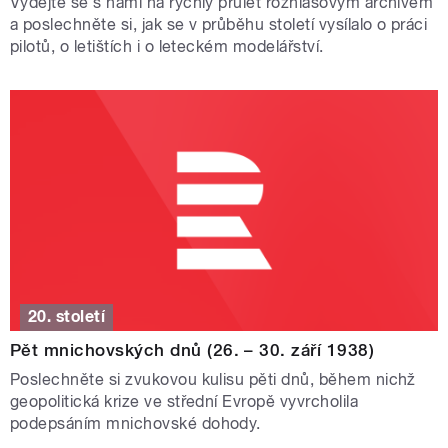
Vydejte se s námi na rychlý průlet rozhlasovým archivem
a poslechněte si, jak se v průběhu století vysílalo o práci
pilotů, o letištích i o leteckém modelářství.
20. století
Pět mnichovských dnů (26. – 30. září 1938)
Poslechněte si zvukovou kulisu pěti dnů, během nichž
geopolitická krize ve střední Evropě vyvrcholila
podepsáním mnichovské dohody.