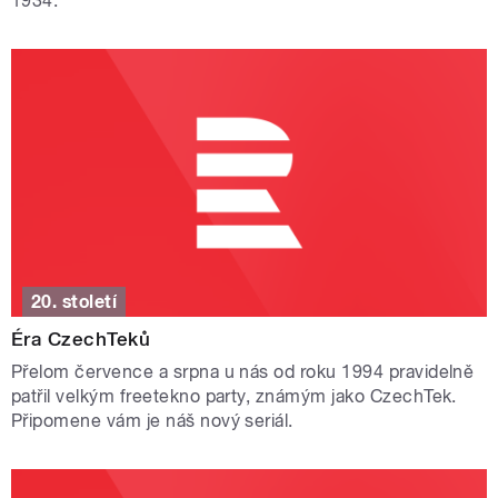
1934.
20. století
Éra CzechTeků
Přelom července a srpna u nás od roku 1994 pravidelně
patřil velkým freetekno party, známým jako CzechTek.
Připomene vám je náš nový seriál.