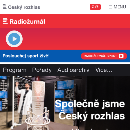
Přejít k hlavnímu obsahu
MENU
ŽIVĚ
Program
Pořady
Audioarchiv
Více
…