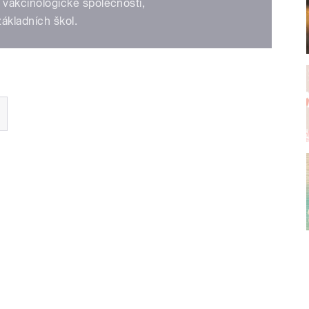
 vakcinologické společnosti,
základních škol.