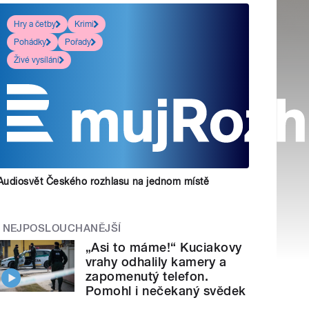
Hry a četby
Krimi
Pohádky
Pořady
Živé vysílání
Audiosvět Českého rozhlasu na jednom místě
NEJPOSLOUCHANĚJŠÍ
„Asi to máme!“ Kuciakovy
vrahy odhalily kamery a
zapomenutý telefon.
Pomohl i nečekaný svědek