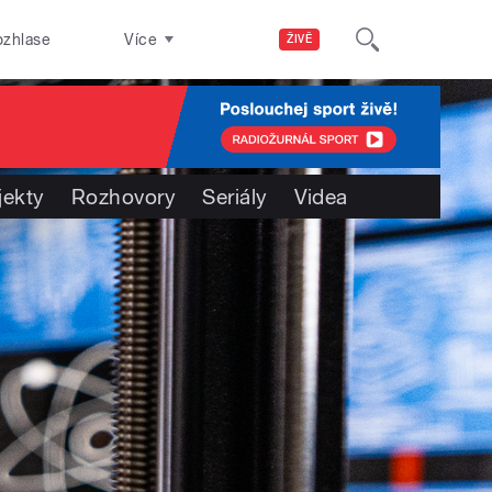
ozhlase
Více
ŽIVĚ
jekty
Rozhovory
Seriály
Videa