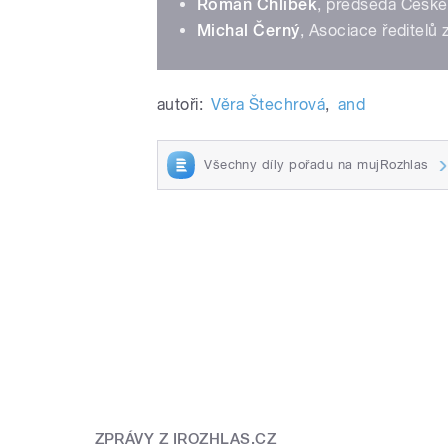
Roman Chlíbek
, předseda České
Michal Černý
, Asociace ředitelů 
autoři:
Věra Štechrová
,
and
Všechny díly pořadu na mujRozhlas
ZPRÁVY Z IROZHLAS.CZ