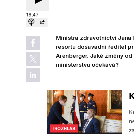
19:47
Ministra zdravotnictví Jana
resortu dosavadní ředitel 
Arenberger. Jaké změny od 
ministerstvu očekává?
K
K
n
IROZHLAS
z