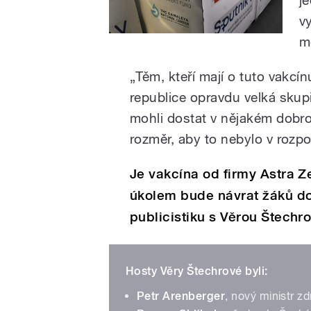
v
m
„Těm, kteří mají o tuto vakcí
republice opravdu velká skupi
mohli dostat v nějakém dobro
rozměr, aby to nebylo v rozpo
Je vakcína od firmy Astra
úkolem bude návrat žáků do
publicistiku s Věrou Štechr
Hosty Věry Štechrové byli:
Petr Arenberger
, nový ministr zd