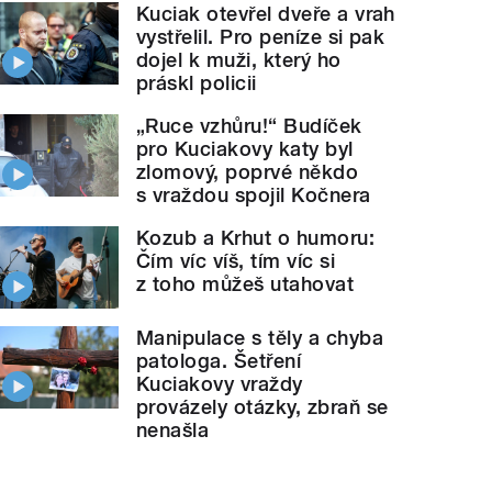
Kuciak otevřel dveře a vrah
vystřelil. Pro peníze si pak
dojel k muži, který ho
práskl policii
„Ruce vzhůru!“ Budíček
pro Kuciakovy katy byl
zlomový, poprvé někdo
s vraždou spojil Kočnera
Kozub a Krhut o humoru:
Čím víc víš, tím víc si
z toho můžeš utahovat
Manipulace s těly a chyba
patologa. Šetření
Kuciakovy vraždy
provázely otázky, zbraň se
nenašla