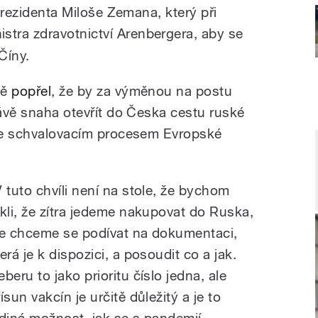
 prezidenta Miloše Zemana, který při
stra zdravotnictví Arenbergera,
aby se
Číny.
ně
popřel
, že by za výměnou na postu
rávě snaha otevřít do Česka cestu ruské
jde schvalovacím procesem Evropské
V tuto chvíli není na stole, že bychom
ekli, že zítra jedeme nakupovat do Ruska,
le chceme se podívat na dokumentaci,
erá je k dispozici, a posoudit co a jak.
beru to jako prioritu číslo jedna, ale
ísun vakcín je určitě důležitý a je to
ediná možnost, jak se s pandemií