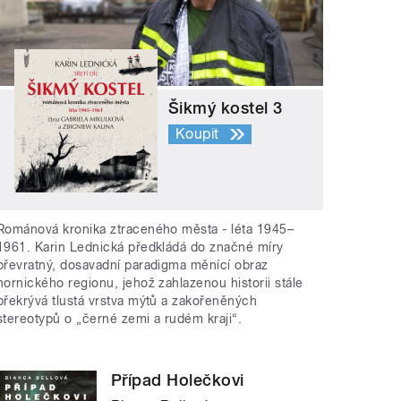
Šikmý kostel 3
Koupit
Románová kronika ztraceného města - léta 1945–
1961. Karin Lednická předkládá do značné míry
převratný, dosavadní paradigma měnící obraz
hornického regionu, jehož zahlazenou historii stále
překrývá tlustá vrstva mýtů a zakořeněných
stereotypů o „černé zemi a rudém kraji“.
Případ Holečkovi