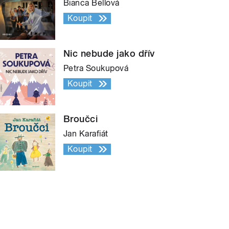
Bianca Bellová
Koupit
Nic nebude jako dřív
Petra Soukupová
Koupit
Broučci
Jan Karafiát
Koupit