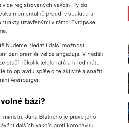
ejvíce registrovaných vakcín. Ty do
eska momentálně proudí v souladu s
ontrakty uzavřenými v rámci Evropské
nie.
itě budeme hledat i další možnosti.
 tom pan premiér velice angažuje. V neděli
že stačí několik telefonátů a hned máte
 Je to opravdu spíše o té aktivitě a snažit
míní Arenberger.
volné bázi?
m ministra Jana Blatného je právě jeho
ávání dalších vakcín proti koronaviru.