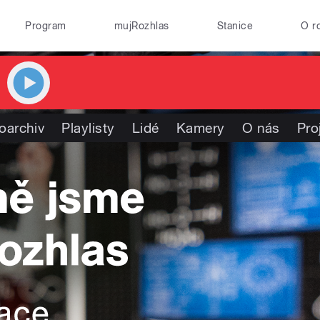
Program
mujRozhlas
Stanice
O r
oarchiv
Playlisty
Lidé
Kamery
O nás
Pro