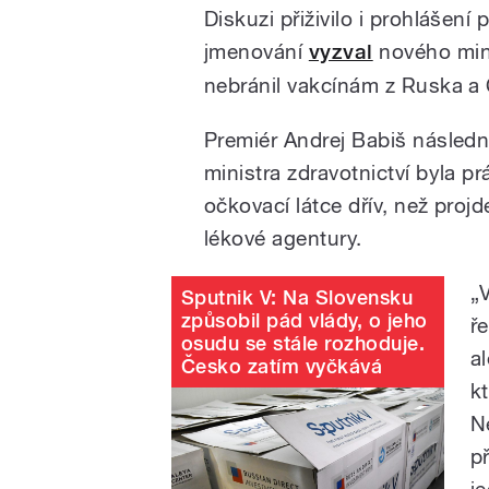
Diskuzi přiživilo i prohlášení
jmenování
vyzval
nového mini
nebránil vakcínám z Ruska a 
Premiér Andrej Babiš násled
ministra zdravotnictví byla p
očkovací látce dřív, než pro
lékové agentury.
„
Sputnik V: Na Slovensku
způsobil pád vlády, o jeho
ř
osudu se stále rozhoduje.
a
Česko zatím vyčkává
kt
Ne
př
j