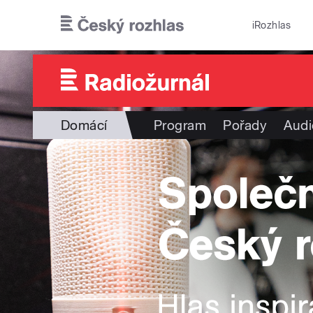
Přejít k hlavnímu obsahu
iRozhlas
Domácí
Program
Pořady
Audi