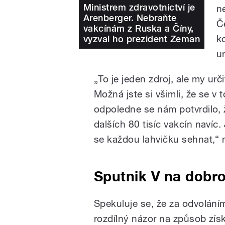
Ministrem zdravotnictví je
n
Arenberger. Nebraňte
Č
vakcínám z Ruska a Číny,
k
vyzval ho prezident Zeman
u
„To je jeden zdroj, ale my urč
Možná jste si všimli, že se v
odpoledne se nám potvrdilo, 
dalších 80 tisíc vakcín navíc.
se každou lahvičku sehnat,“ 
Sputnik V na dobro
Spekuluje se, že za odvolání
rozdílný názor na způsob získ