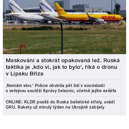
Maskování a stokrát opakovaná lež. Ruská
taktika je ‚kdo ví, jak to bylo‘, říká o dronu
v Lipsku Bříza
‚Nemám slov.‘ Policie obvinila pět lidí v souvislosti
s veřejnou soutěží Správy železnic, včetně jejího exšéfa
ONLINE: KLDR posílá do Ruska balistické střely, uvádí
GRU. Rakety už minulý týden na Ukrajině zabíjely