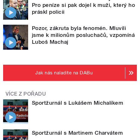
Pro peníze si pak dojel k muži, který ho
práskl policii
Pozor, zákruta byla fenomén. Mluvili
jsme k milionům posluchačů, vzpomíná
Luboš Machaj
Jak nás naladíte na DABu
VÍCE Z POŘADU
Sportžurnál s Lukášem Michalíkem
Sportžurnál s Martinem Charvátem