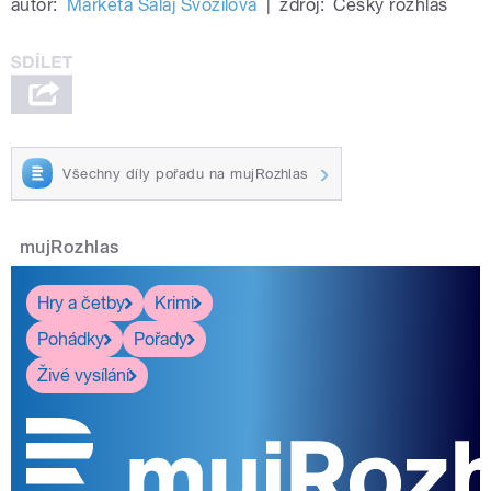
autor:
Markéta Salaj Svozilová
|
zdroj:
Český rozhlas
Všechny díly pořadu na mujRozhlas
mujRozhlas
Hry a četby
Krimi
Pohádky
Pořady
Živé vysílání