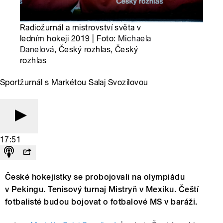
Radiožurnál a mistrovství světa v
ledním hokeji 2019 | Foto:
Michaela
Danelová
, Český rozhlas, Český
rozhlas
Sportžurnál s Markétou Salaj Svozilovou
17:51
České hokejistky se probojovali na olympiádu
v Pekingu. Tenisový turnaj Mistryň v Mexiku. Čeští
fotbalisté budou bojovat o fotbalové MS v baráži.