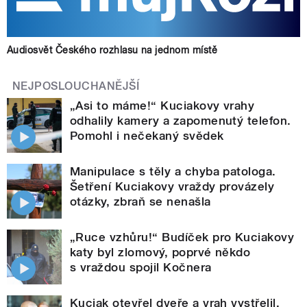
Audiosvět Českého rozhlasu na jednom místě
NEJPOSLOUCHANĚJŠÍ
„Asi to máme!“ Kuciakovy vrahy
odhalily kamery a zapomenutý telefon.
Pomohl i nečekaný svědek
Manipulace s těly a chyba patologa.
Šetření Kuciakovy vraždy provázely
otázky, zbraň se nenašla
„Ruce vzhůru!“ Budíček pro Kuciakovy
katy byl zlomový, poprvé někdo
s vraždou spojil Kočnera
Kuciak otevřel dveře a vrah vystřelil.