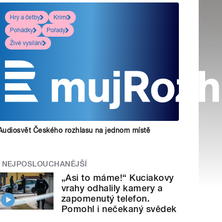
Hry a četby
Krimi
Pohádky
Pořady
Živé vysílání
Audiosvět Českého rozhlasu na jednom místě
NEJPOSLOUCHANĚJŠÍ
„Asi to máme!“ Kuciakovy
vrahy odhalily kamery a
zapomenutý telefon.
Pomohl i nečekaný svědek