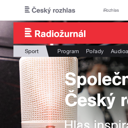
Přejít k hlavnímu obsahu
iRozhlas
Sport
Program
Pořady
Audioa