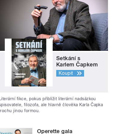
Setkání s
Karlem Čapkem
Koupit
Literární fikce, pokus přiblížit literární nadsázkou
spisovatele, filozofa, ale hlavně člověka Karla Čapka
trochu jinou formou.
Operette gala