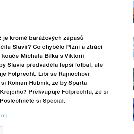
ž je kromě barážových zápasů
ila Slavii? Co chybělo Plzni a ztrácí
 kouče Michala Bílka s Viktorií
 Slavia předváděla lepší fotbal, ale
je Folprecht. Líbí se Rajnochovi
í si Roman Hubník, že by Sparta
a Krejčího? Překvapuje Folprechta, že si
Poslechněte si Speciál.
rej