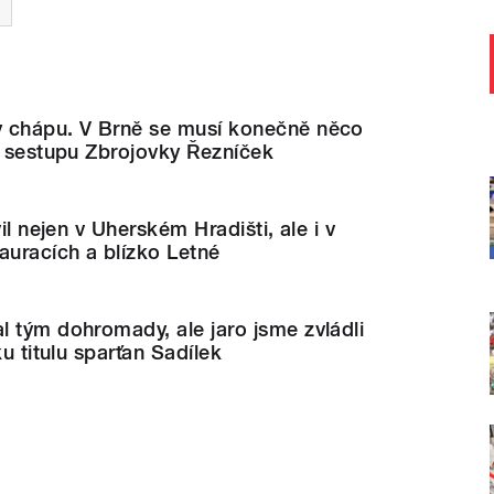
 chápu. V Brně se musí konečně něco
o sestupu Zbrojovky Řezníček
vil nejen v Uherském Hradišti, ale i v
auracích a blízko Letné
 tým dohromady, ale jaro jsme zvládli
ku titulu sparťan Sadílek