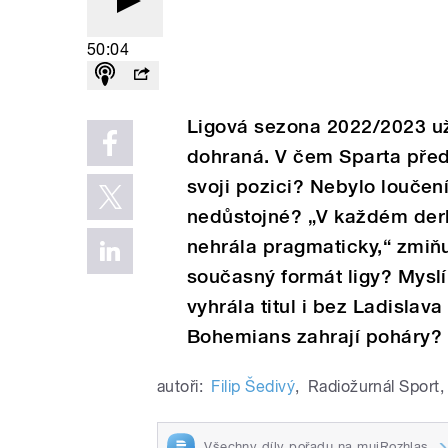
50:04
Ligová sezona 2022/2023 u
dohraná. V čem Sparta předč
svoji pozici? Nebylo loučení
nedůstojné? „V každém derby
nehrála pragmaticky,“ zmiňu
současný formát ligy? Mysl
vyhrála titul i bez Ladislav
Bohemians zahrají poháry? 
autoři:
Filip Šedivý
,
Radiožurnál Sport
,
Všechny díly pořadu na mujRozhlas