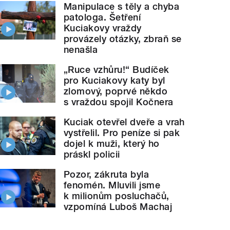
Manipulace s těly a chyba
patologa. Šetření
Kuciakovy vraždy
provázely otázky, zbraň se
nenašla
„Ruce vzhůru!“ Budíček
pro Kuciakovy katy byl
zlomový, poprvé někdo
s vraždou spojil Kočnera
Kuciak otevřel dveře a vrah
vystřelil. Pro peníze si pak
dojel k muži, který ho
práskl policii
Pozor, zákruta byla
fenomén. Mluvili jsme
k milionům posluchačů,
vzpomíná Luboš Machaj