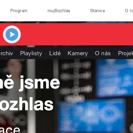
Program
mujRozhlas
Stanice
O r
rchiv
Playlisty
Lidé
Kamery
O nás
Proje