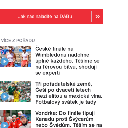
Jak nás naladíte na DABu
VÍCE Z POŘADU
České finále na
Wimbledonu nadchne
úplně každého. Těšíme se
na férovou bitvu, shodují
se experti
Tři pořadatelské země,
Češi po dvaceti letech
mezi elitou a mexická vlna.
Fotbalový svátek je tady
Vondrka: Do finále tipuji
Kanadu proti Švýcarům
nebo Švédům. Těším se na