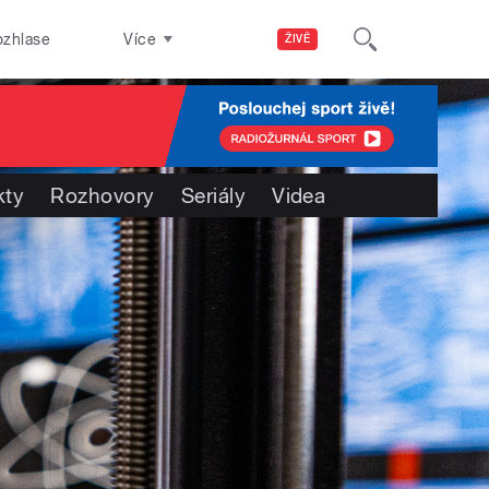
ozhlase
Více
ŽIVĚ
kty
Rozhovory
Seriály
Videa