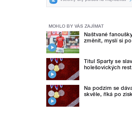
MOHLO BY VÁS ZAJÍMAT
Naštvané fanoušky
změnit, myslí si p
Titul Sparty se sla
holešovických rest
Na podzim se dával
skvěle, říká po zis