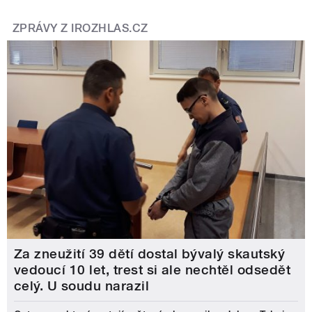
ZPRÁVY Z IROZHLAS.CZ
Za zneužití 39 dětí dostal bývalý skautský
vedoucí 10 let, trest si ale nechtěl odsedět
celý. U soudu narazil