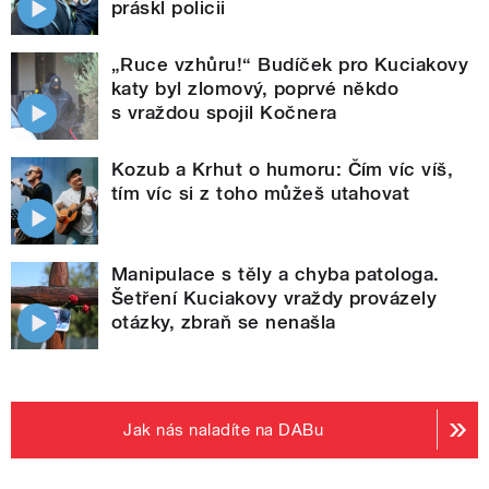
práskl policii
„Ruce vzhůru!“ Budíček pro Kuciakovy
katy byl zlomový, poprvé někdo
s vraždou spojil Kočnera
Kozub a Krhut o humoru: Čím víc víš,
tím víc si z toho můžeš utahovat
Manipulace s těly a chyba patologa.
Šetření Kuciakovy vraždy provázely
otázky, zbraň se nenašla
Jak nás naladíte na DABu