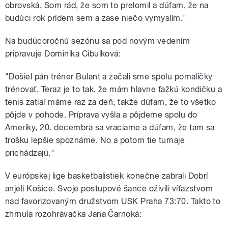
obrovská. Som rád, že som to prelomil a dúfam, že na
budúci rok prídem sem a zase niečo vymyslím."
Na budúcoročnú sezónu sa pod novým vedením
pripravuje Dominika Cibulková:
"Došiel pán tréner Bulant a začali sme spolu pomaličky
trénovať. Teraz je to tak, že mám hlavne ťažkú kondičku a
tenis zatiaľ máme raz za deň, takže dúfam, že to všetko
pôjde v pohode. Príprava vyšla a pôjdeme spolu do
Ameriky, 20. decembra sa vraciame a dúfam, že tam sa
trošku lepšie spoznáme. No a potom tie turnaje
prichádzajú."
V európskej lige basketbalistiek konečne zabrali Dobrí
anjeli Košice. Svoje postupové šance oživili víťazstvom
nad favorizovaným družstvom USK Praha 73:70. Takto to
zhrnula rozohrávačka Jana Čarnoká: