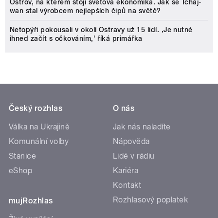
Ostrov, na kterém stojí světová ekonomika. Jak se Tchaj-
wan stal výrobcem nejlepších čipů na světě?
Netopýři pokousali v okolí Ostravy už 15 lidí. ‚Je nutné
ihned začít s očkováním,‘ říká primářka
Český rozhlas
O nás
Válka na Ukrajině
Jak nás naladíte
Komunální volby
Nápověda
Stanice
Lidé v rádiu
eShop
Kariéra
Kontakt
Rozhlasový poplatek
mujRozhlas