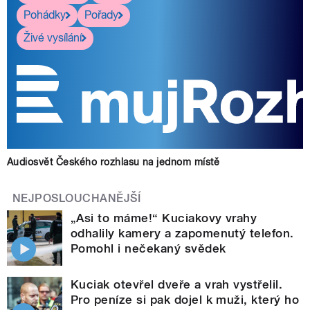
Pohádky
Pořady
Živé vysílání
Audiosvět Českého rozhlasu na jednom místě
NEJPOSLOUCHANĚJŠÍ
„Asi to máme!“ Kuciakovy vrahy
odhalily kamery a zapomenutý telefon.
Pomohl i nečekaný svědek
Kuciak otevřel dveře a vrah vystřelil.
Pro peníze si pak dojel k muži, který ho