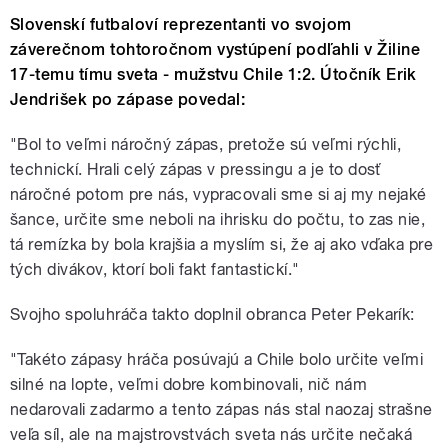
Slovenskí futbaloví reprezentanti vo svojom
záverečnom tohtoročnom vystúpení podľahli v Žiline
17-temu tímu sveta - mužstvu Chile 1:2. Útočník Erik
Jendrišek po zápase povedal:
"Bol to veľmi náročný zápas, pretože sú veľmi rýchli,
technickí. Hrali celý zápas v pressingu a je to dosť
náročné potom pre nás, vypracovali sme si aj my nejaké
šance, určite sme neboli na ihrisku do počtu, to zas nie,
tá remízka by bola krajšia a myslím si, že aj ako vďaka pre
tých divákov, ktorí boli fakt fantastickí."
Svojho spoluhráča takto doplnil obranca Peter Pekarík:
"Takéto zápasy hráča posúvajú a Chile bolo určite veľmi
silné na lopte, veľmi dobre kombinovali, nič nám
nedarovali zadarmo a tento zápas nás stal naozaj strašne
veľa síl, ale na majstrovstvách sveta nás určite nečaká