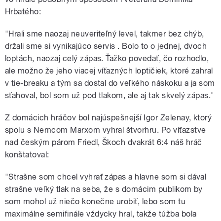
Hrbatého:
"Hrali sme naozaj neuveriteľný level, takmer bez chýb,
držali sme si vynikajúco servis . Bolo to o jednej, dvoch
loptách, naozaj celý zápas. Ťažko povedať, čo rozhodlo,
ale možno že jeho viacej víťazných loptičiek, ktoré zahral
v tie-breaku a tým sa dostal do veľkého náskoku a ja som
sťahoval, bol som už pod tlakom, ale aj tak skvelý zápas."
Z domácich hráčov bol najúspešnejší Igor Zelenay, ktorý
spolu s Nemcom Marxom vyhral štvorhru. Po víťazstve
nad českým párom Friedl, Škoch dvakrát 6:4 náš hráč
konštatoval:
"Strašne som chcel vyhrať zápas a hlavne som si dával
strašne veľký tlak na seba, že s domácim publikom by
som mohol už niečo konečne urobiť, lebo som tu
maximálne semifinále vždycky hral, takže túžba bola