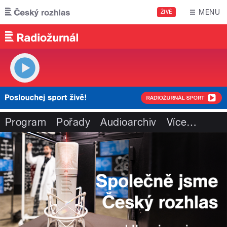
Přejít k hlavnímu obsahu
MENU
ŽIVĚ
Program
Pořady
Audioarchiv
Více
…