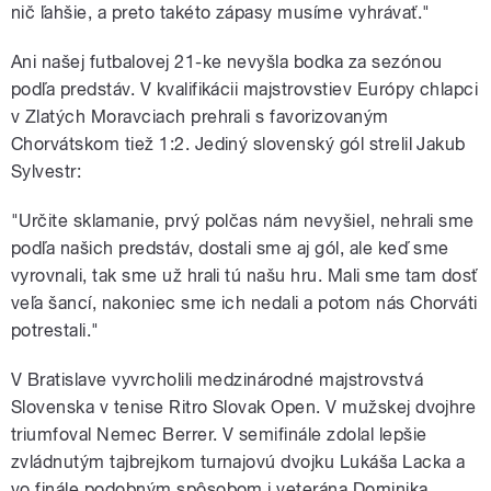
nič ľahšie, a preto takéto zápasy musíme vyhrávať."
Ani našej futbalovej 21-ke nevyšla bodka za sezónou
podľa predstáv. V kvalifikácii majstrovstiev Európy chlapci
v Zlatých Moravciach prehrali s favorizovaným
Chorvátskom tiež 1:2. Jediný slovenský gól strelil Jakub
Sylvestr:
"Určite sklamanie, prvý polčas nám nevyšiel, nehrali sme
podľa našich predstáv, dostali sme aj gól, ale keď sme
vyrovnali, tak sme už hrali tú našu hru. Mali sme tam dosť
veľa šancí, nakoniec sme ich nedali a potom nás Chorváti
potrestali."
V Bratislave vyvrcholili medzinárodné majstrovstvá
Slovenska v tenise Ritro Slovak Open. V mužskej dvojhre
triumfoval Nemec Berrer. V semifinále zdolal lepšie
zvládnutým tajbrejkom turnajovú dvojku Lukáša Lacka a
vo finále podobným spôsobom i veterána Dominika