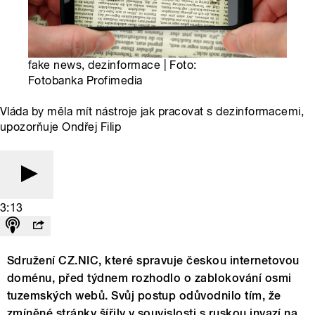
fake news, dezinformace | Foto:
Fotobanka Profimedia
Vláda by měla mít nástroje jak pracovat s dezinformacemi,
upozorňuje Ondřej Filip
3:13
Sdružení CZ.NIC, které spravuje českou internetovou
doménu, před týdnem rozhodlo o zablokování osmi
tuzemských webů. Svůj postup odůvodnilo tím, že
zmíněné stránky šířily v souvislosti s ruskou invazí na