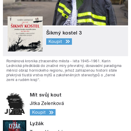
Šikmý kostel 3
Koupit
Románová kronika ztraceného města - léta 1945–1961. Karin
Lednická předkládá do značné míry převratný, dosavadní paradigma
měnící obraz hornického regionu, jehož zahlazenou historii stále
překrývá tlustá vrstva mýtů a zakořeněných stereotypů o „černé
zemi a rudém kraji“.
Mít svůj kout
Jitka Zelenková
Koupit
Lyžák