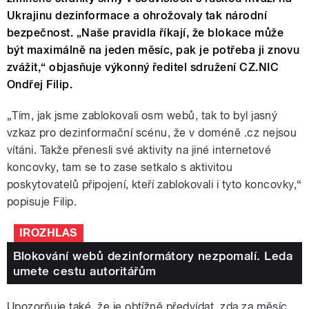
Ukrajinu dezinformace a ohrožovaly tak národní
bezpečnost. „Naše pravidla říkají, že blokace může
být maximálně na jeden měsíc, pak je potřeba ji znovu
zvážit,“ objasňuje výkonný ředitel sdružení CZ.NIC
Ondřej Filip.
„Tím, jak jsme zablokovali osm webů, tak to byl jasný
vzkaz pro dezinformační scénu, že v doméně .cz nejsou
vítáni. Takže přenesli své aktivity na jiné internetové
koncovky, tam se to zase setkalo s aktivitou
poskytovatelů připojení, kteří zablokovali i tyto koncovky,“
popisuje Filip.
IROZHLAS
Blokování webů dezinformátory nezpomalí. Leda
umete cestu autoritářům
Upozorňuje také, že je obtížně předvídat, zda za měsíc