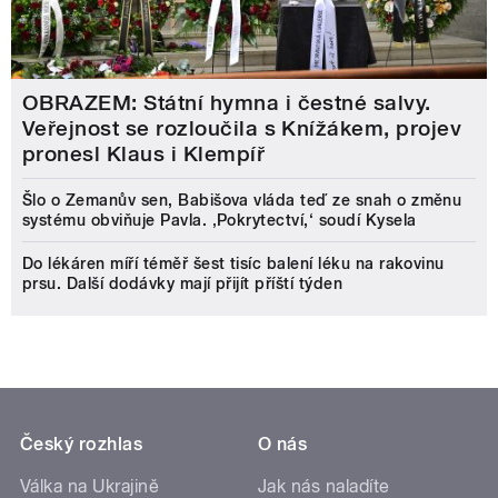
OBRAZEM: Státní hymna i čestné salvy.
Veřejnost se rozloučila s Knížákem, projev
pronesl Klaus i Klempíř
Šlo o Zemanův sen, Babišova vláda teď ze snah o změnu
systému obviňuje Pavla. ‚Pokrytectví,‘ soudí Kysela
Do lékáren míří téměř šest tisíc balení léku na rakovinu
prsu. Další dodávky mají přijít příští týden
Český rozhlas
O nás
Válka na Ukrajině
Jak nás naladíte