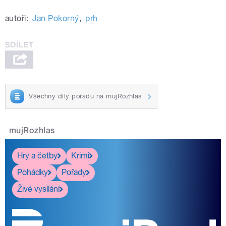
autoři:
Jan Pokorný
,
prh
Všechny díly pořadu na mujRozhlas
mujRozhlas
Hry a četby
Krimi
Pohádky
Pořady
Živé vysílání