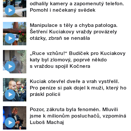
odhalily kamery a zapomenutý telefon.
Pomohl i nečekaný svědek
Manipulace s těly a chyba patologa.
Šetření Kuciakovy vraždy provázely
otázky, zbraň se nenašla
„Ruce vzhůru!“ Budíček pro Kuciakovy
katy byl zlomový, poprvé někdo
s vraždou spojil Kočnera
Kuciak otevřel dveře a vrah vystřelil.
Pro peníze si pak dojel k muži, který ho
práskl policii
Pozor, zákruta byla fenomén. Mluvili
jsme k milionům posluchačů, vzpomíná
Luboš Machaj