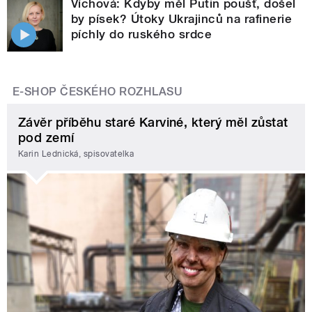
Víchová: Kdyby měl Putin poušť, došel
by písek? Útoky Ukrajinců na rafinerie
píchly do ruského srdce
E-SHOP ČESKÉHO ROZHLASU
Závěr příběhu staré Karviné, který měl zůstat
pod zemí
Karin Lednická, spisovatelka