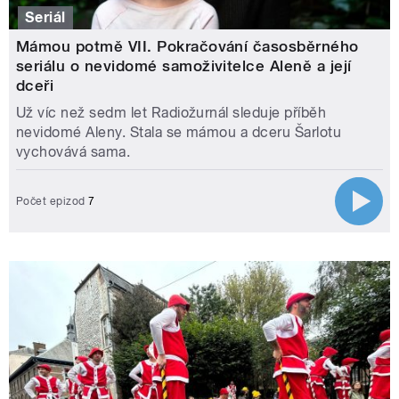
Seriál
Mámou potmě VII. Pokračování časosběrného
seriálu o nevidomé samoživitelce Aleně a její
dceři
Už víc než sedm let Radiožurnál sleduje příběh
nevidomé Aleny. Stala se mámou a dceru Šarlotu
vychovává sama.
Počet epizod
7