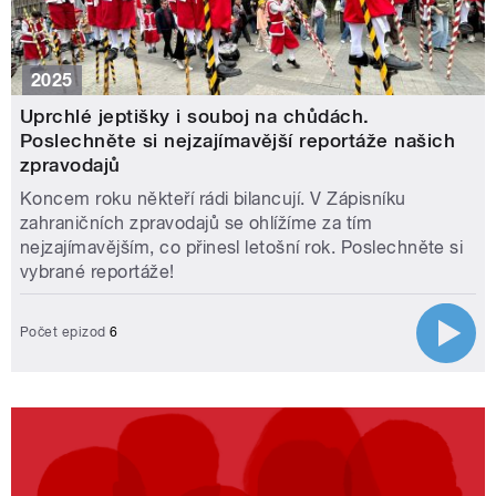
2025
Uprchlé jeptišky i souboj na chůdách.
Poslechněte si nejzajímavější reportáže našich
zpravodajů
Koncem roku někteří rádi bilancují. V Zápisníku
zahraničních zpravodajů se ohlížíme za tím
nejzajímavějším, co přinesl letošní rok. Poslechněte si
vybrané reportáže!
Počet epizod
6