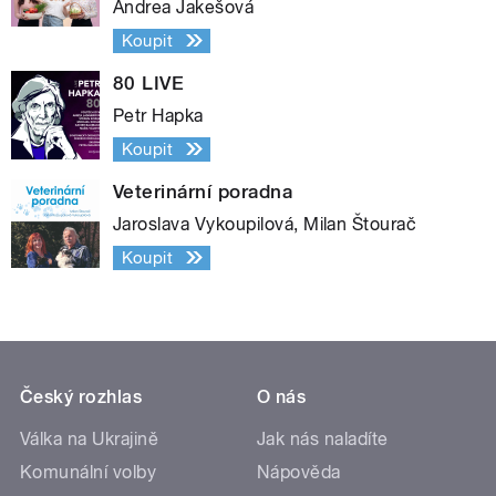
Andrea Jakešová
Koupit
80 LIVE
Petr Hapka
Koupit
Veterinární poradna
Jaroslava Vykoupilová, Milan Štourač
Koupit
Český rozhlas
O nás
Válka na Ukrajině
Jak nás naladíte
Komunální volby
Nápověda