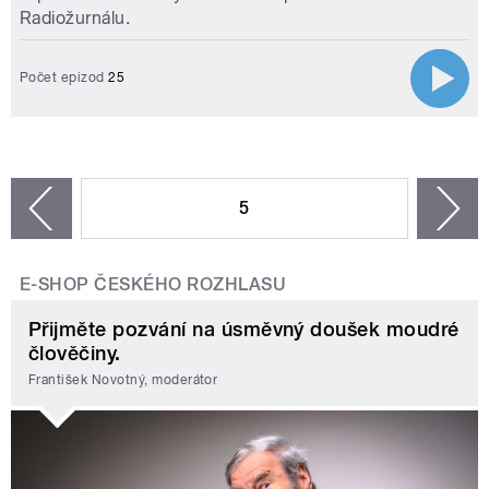
Radiožurnálu.
Počet epizod
25
STRÁNKY
5
n
zí
E-SHOP ČESKÉHO ROZHLASU
Přijměte pozvání na úsměvný doušek moudré
člověčiny.
František Novotný, moderátor