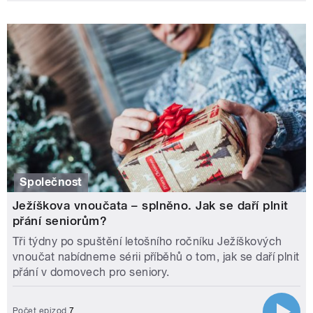
Společnost
Ježíškova vnoučata – splněno. Jak se daří plnit
přání seniorům?
Tři týdny po spuštění letošního ročníku Ježíškových
vnoučat nabídneme sérii příběhů o tom, jak se daří plnit
přání v domovech pro seniory.
Počet epizod
7