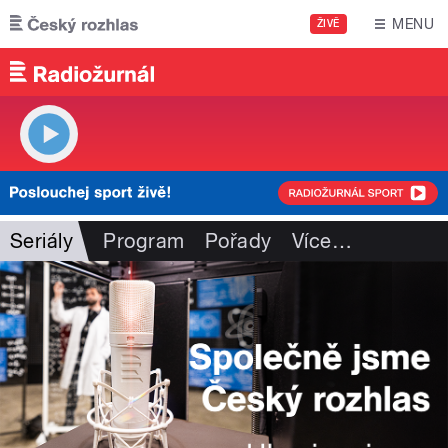
Přejít k hlavnímu obsahu
MENU
ŽIVĚ
Seriály
Program
Pořady
Více
…