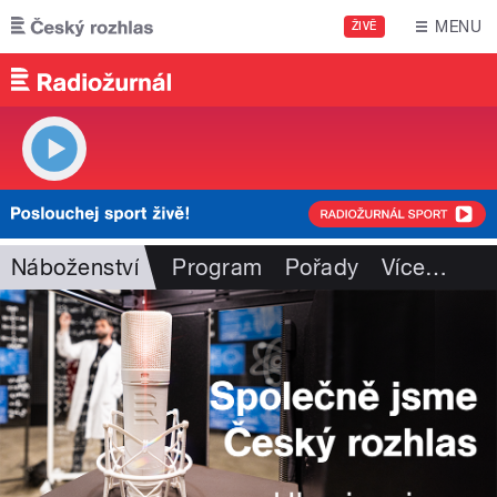
Přejít k hlavnímu obsahu
MENU
ŽIVĚ
Náboženství
Program
Pořady
Více
…