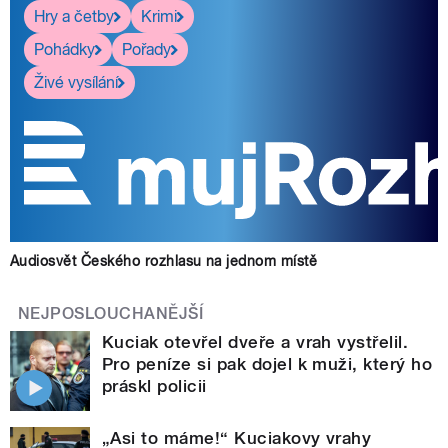
Hry a četby
Krimi
Pohádky
Pořady
Živé vysílání
Audiosvět Českého rozhlasu na jednom místě
NEJPOSLOUCHANĚJŠÍ
Kuciak otevřel dveře a vrah vystřelil.
Pro peníze si pak dojel k muži, který ho
práskl policii
„Asi to máme!“ Kuciakovy vrahy