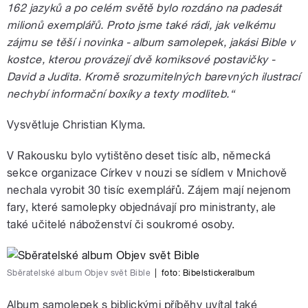
162 jazyků a po celém světě bylo rozdáno na padesát
milionů exemplářů. Proto jsme také rádi, jak velkému
zájmu se těší i novinka - album samolepek, jakási Bible v
kostce, kterou provázejí dvě komiksové postavičky -
David a Judita. Kromě srozumitelných barevných ilustrací
nechybí informační boxíky a texty modliteb.“
Vysvětluje Christian Klyma.
V Rakousku bylo vytištěno deset tisíc alb, německá
sekce organizace Církev v nouzi se sídlem v Mnichově
nechala vyrobit 30 tisíc exemplářů. Zájem mají nejenom
fary, které samolepky objednávají pro ministranty, ale
také učitelé náboženství či soukromé osoby.
Sběratelské album Objev svět Bible
|
foto:
Bibelstickeralbum
Album samolepek s biblickými příběhy uvítal také