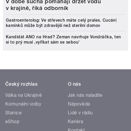
V době sucha pomáhají držet vodu
v krajině, říká odborník
Gastroenterolog: Ve střevech máte celý prales. Cucání
kamínků může být zdravější než sterilní domov
Kandidát ANO na Hrad? Zeman navrhuje Vondráčka, ten
si to prý musí ‚vyříkat sám se sebou‘
Český rozhlas
O nás
Válka na Ukrajině
Jak nás naladíte
Komunální volby
Nápověda
Stanice
Lidé v rádiu
eShop
Kariéra
Kontakt