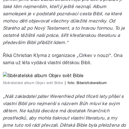
také těm nejmenším, kteří jí ještě neznají. Album
samolepek je v podstatě poznávací cesta Biblí, na které
mohou děti objevovat všechny důležité mezníky. Od
Starého až po Nový Testament, a to hravou formou. To je
ostatně těžiště naší práce, šířit křesťanskou literaturu a
především Bibli přiblížit lidem.“
Říká Christian Klyma z organizace „Církev v nouzi“. Ona
sama už léta vydává vlastní dětskou Bibli.
Sběratelské album Objev svět Bible
|
foto:
Bibelstickeralbum
„Náš zakladatel páter Werenfried před třiceti lety přišel s
vlastní Biblí pro nejmenší s názvem Bůh mluví ke svým
dětem. Ne každá diecéze má dostatek finančních
prostředků, aby mohla tisknout vlastní literaturu, a my
jsme tuto roli rádi převzali. Dětská Bible byla přeložena do