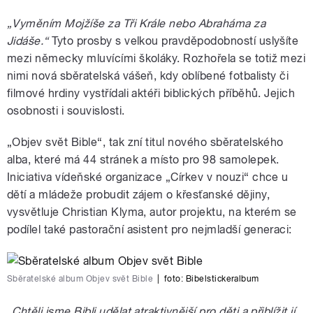
„Vyměním Mojžíše za Tři Krále nebo Abraháma za
Jidáše.“
Tyto prosby s velkou pravděpodobností uslyšíte
mezi německy mluvícími školáky. Rozhořela se totiž mezi
nimi nová sběratelská vášeň, kdy oblíbené fotbalisty či
filmové hrdiny vystřídali aktéři biblických příběhů. Jejich
osobnosti i souvislosti.
„Objev svět Bible“, tak zní titul nového sběratelského
alba, které má 44 stránek a místo pro 98 samolepek.
Iniciativa vídeňské organizace „Církev v nouzi“ chce u
dětí a mládeže probudit zájem o křesťanské dějiny,
vysvětluje Christian Klyma, autor projektu, na kterém se
podílel také pastorační asistent pro nejmladší generaci:
Sběratelské album Objev svět Bible
|
foto:
Bibelstickeralbum
„Chtěli jsme Bibli udělat atraktivnější pro děti a přiblížit jí