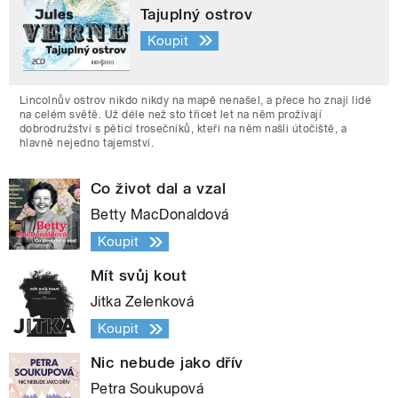
Tajuplný ostrov
Koupit
Lincolnův ostrov nikdo nikdy na mapě nenašel, a přece ho znají lidé
na celém světě. Už déle než sto třicet let na něm prožívají
dobrodružství s pěticí trosečníků, kteří na něm našli útočiště, a
hlavně nejedno tajemství.
Co život dal a vzal
Betty MacDonaldová
Koupit
Mít svůj kout
Jitka Zelenková
Koupit
Nic nebude jako dřív
Petra Soukupová