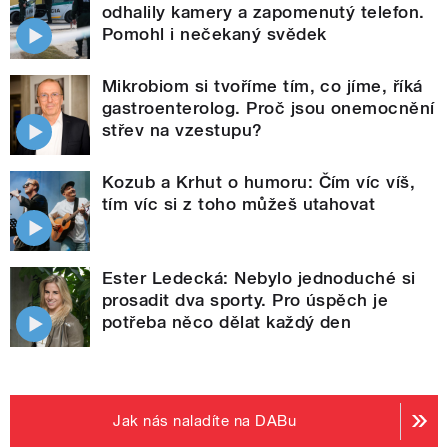
odhalily kamery a zapomenutý telefon.
Pomohl i nečekaný svědek
Mikrobiom si tvoříme tím, co jíme, říká
gastroenterolog. Proč jsou onemocnění
střev na vzestupu?
Kozub a Krhut o humoru: Čím víc víš,
tím víc si z toho můžeš utahovat
Ester Ledecká: Nebylo jednoduché si
prosadit dva sporty. Pro úspěch je
potřeba něco dělat každý den
Jak nás naladíte na DABu