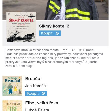
Šikmý kostel 3
Koupit
Románová kronika ztraceného města - léta 1945–1961. Karin
Lednická předkládá do značné míry převratný, dosavadní paradigma
měnící obraz hornického regionu, jehož zahlazenou historii stále
překrývá tlustá vrstva mýtů a zakořeněných stereotypů o „černé
zemi a rudém kraji“.
Broučci
Jan Karafiát
Koupit
Elbe, velká řeka
Luboš Palata