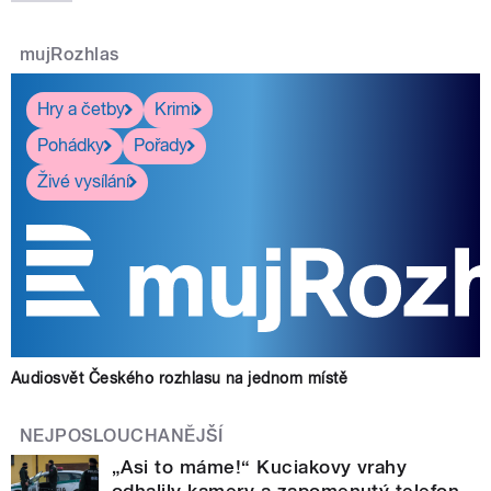
mujRozhlas
Hry a četby
Krimi
Pohádky
Pořady
Živé vysílání
Audiosvět Českého rozhlasu na jednom místě
NEJPOSLOUCHANĚJŠÍ
„Asi to máme!“ Kuciakovy vrahy
odhalily kamery a zapomenutý telefon.