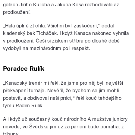
gólech Jiřího Kulicha a Jakuba Kosa rozhodovalo až
prodloužení.
„Hala úplně ztichla. Všichni byli zaskočení,“ dodal
kladenský bek Ticháček. I když Kanada nakonec vyhrála
v prodloužení, Češi si ziskem stříbra po dlouhé době
vydobyli na mezinárodním poli respekt.
Poradce Rulík
„Kanadský trenér mi řekl, že jsme pro něj byli největší
překvapení turnaje. Nevěřil, že bychom se jim mohli
postavit, a obdivoval naši práci,“ řekl kouč tehdejšího
týmu Radim Rulík.
A i když už současný kouč národního A mužstva juniory
nevede, ve Švédsku jim už za pár dní bude pomáhat z
tribuny.