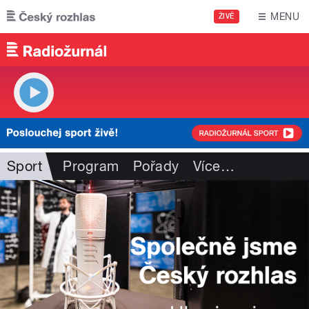
Přejít k hlavnímu obsahu
MENU
ŽIVĚ
Sport
Program
Pořady
Více
…