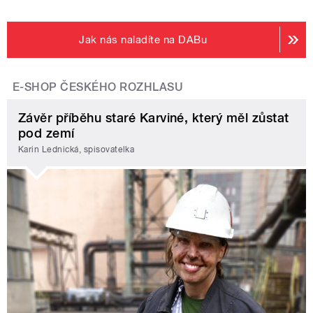
Jak nás naladíte na DABu
E-SHOP ČESKÉHO ROZHLASU
Závěr příběhu staré Karviné, který měl zůstat
pod zemí
Karin Lednická, spisovatelka