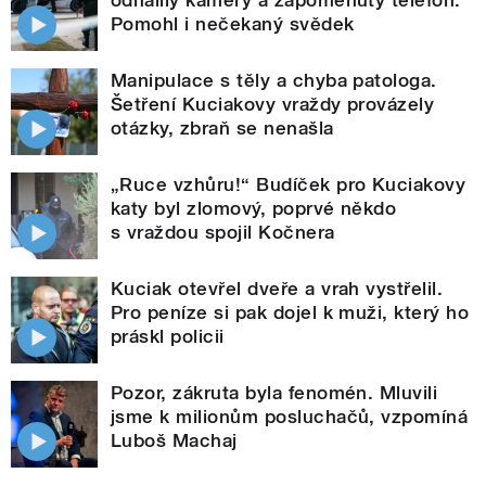
Pomohl i nečekaný svědek
Manipulace s těly a chyba patologa.
Šetření Kuciakovy vraždy provázely
otázky, zbraň se nenašla
„Ruce vzhůru!“ Budíček pro Kuciakovy
katy byl zlomový, poprvé někdo
s vraždou spojil Kočnera
Kuciak otevřel dveře a vrah vystřelil.
Pro peníze si pak dojel k muži, který ho
práskl policii
Pozor, zákruta byla fenomén. Mluvili
jsme k milionům posluchačů, vzpomíná
Luboš Machaj