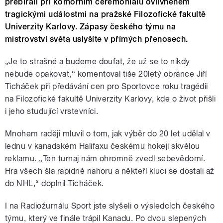
přebírali při komorním ceremoniálu ovlivněném
tragickými událostmi na pražské Filozofické fakultě
Univerzity Karlovy. Zápasy českého týmu na
mistrovství světa uslyšíte v přímých přenosech.
„Je to strašné a budeme doufat, že už se to nikdy
nebude opakovat,“ komentoval tiše 20letý obránce Jiří
Ticháček při předávání cen pro Sportovce roku tragédii
na Filozofické fakultě Univerzity Karlovy, kde o život přišli
i jeho studující vrstevníci.
Mnohem raději mluvil o tom, jak výběr do 20 let udělal v
lednu v kanadském Halifaxu českému hokeji skvělou
reklamu. „Ten turnaj nám ohromně zvedl sebevědomí.
Hra všech šla rapidně nahoru a někteří kluci se dostali až
do NHL,“ doplnil Ticháček.
I na Radiožurnálu Sport jste slyšeli o výsledcích českého
týmu, který ve finále trápil Kanadu. Po dvou slepených