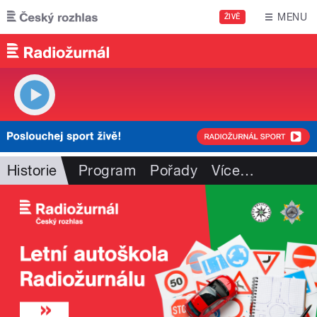
Přejít k hlavnímu obsahu
MENU
ŽIVĚ
Historie
Program
Pořady
Více
…