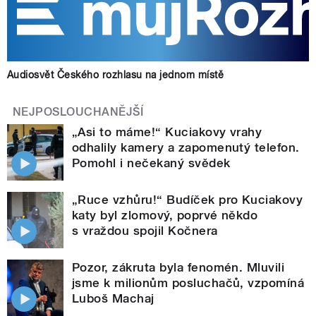
Audiosvět Českého rozhlasu na jednom místě
NEJPOSLOUCHANĚJŠÍ
„Asi to máme!“ Kuciakovy vrahy
odhalily kamery a zapomenutý telefon.
Pomohl i nečekaný svědek
„Ruce vzhůru!“ Budíček pro Kuciakovy
katy byl zlomový, poprvé někdo
s vraždou spojil Kočnera
Pozor, zákruta byla fenomén. Mluvili
jsme k milionům posluchačů, vzpomíná
Luboš Machaj