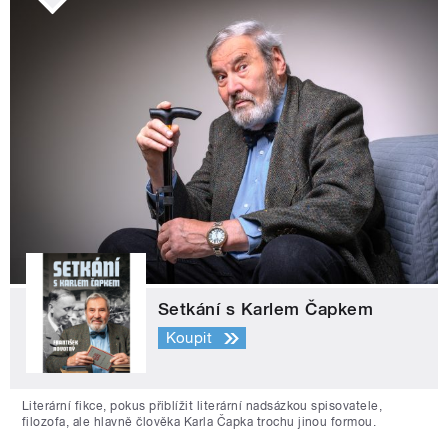
Setkání s Karlem Čapkem
Koupit
Literární fikce, pokus přiblížit literární nadsázkou spisovatele,
filozofa, ale hlavně člověka Karla Čapka trochu jinou formou.