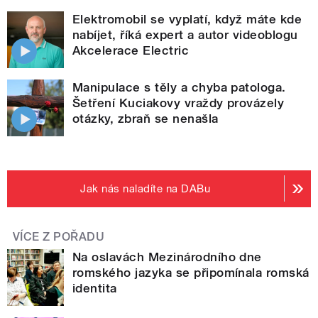
Elektromobil se vyplatí, když máte kde
nabíjet, říká expert a autor videoblogu
Akcelerace Electric
Manipulace s těly a chyba patologa.
Šetření Kuciakovy vraždy provázely
otázky, zbraň se nenašla
Jak nás naladíte na DABu
VÍCE Z POŘADU
Na oslavách Mezinárodního dne
romského jazyka se připomínala romská
identita