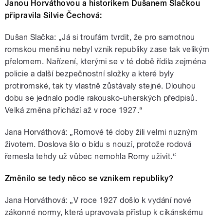
Janou Horváthovou a historikem Dušanem Slačkou
připravila Silvie Čechová:
Dušan Slačka: „Já si troufám tvrdit, že pro samotnou
romskou menšinu nebyl vznik republiky zase tak velikým
přelomem. Nařízení, kterými se v té době řídila zejména
policie a další bezpečnostní složky a které byly
protiromské, tak ty vlastně zůstávaly stejné. Dlouhou
dobu se jednalo podle rakousko-uherských předpisů.
Velká změna přichází až v roce 1927.“
Jana Horváthová: „Romové té doby žili velmi nuzným
životem. Doslova šlo o bídu s nouzí, protože rodová
řemesla tehdy už vůbec nemohla Romy uživit.“
Změnilo se tedy něco se vznikem republiky?
Jana Horváthová: „V roce 1927 došlo k vydání nové
zákonné normy, která upravovala přístup k cikánskému