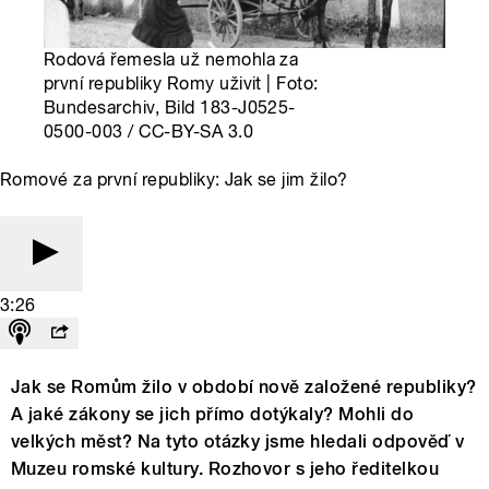
Rodová řemesla už nemohla za
první republiky Romy uživit | Foto:
Bundesarchiv, Bild 183-J0525-
0500-003 / CC-BY-SA 3.0
Romové za první republiky: Jak se jim žilo?
3:26
Jak se Romům žilo v období nově založené republiky?
A jaké zákony se jich přímo dotýkaly? Mohli do
velkých měst? Na tyto otázky jsme hledali odpověď v
Muzeu romské kultury. Rozhovor s jeho ředitelkou