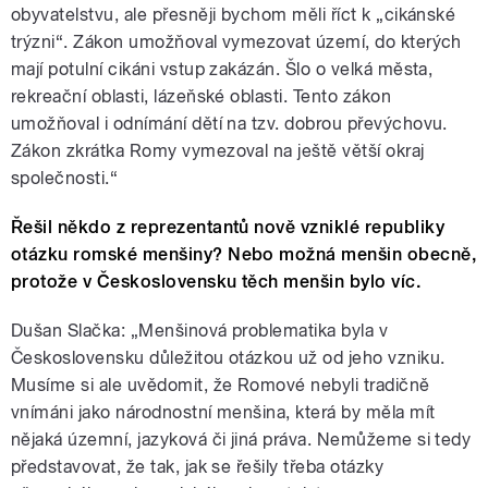
obyvatelstvu, ale přesněji bychom měli říct k „cikánské
trýzni“. Zákon umožňoval vymezovat území, do kterých
mají potulní cikáni vstup zakázán. Šlo o velká města,
rekreační oblasti, lázeňské oblasti. Tento zákon
umožňoval i odnímání dětí na tzv. dobrou převýchovu.
Zákon zkrátka Romy vymezoval na ještě větší okraj
společnosti.“
Řešil někdo z reprezentantů nově vzniklé republiky
otázku romské menšiny? Nebo možná menšin obecně,
protože v Československu těch menšin bylo víc.
Dušan Slačka: „Menšinová problematika byla v
Československu důležitou otázkou už od jeho vzniku.
Musíme si ale uvědomit, že Romové nebyli tradičně
vnímáni jako národnostní menšina, která by měla mít
nějaká územní, jazyková či jiná práva. Nemůžeme si tedy
představovat, že tak, jak se řešily třeba otázky