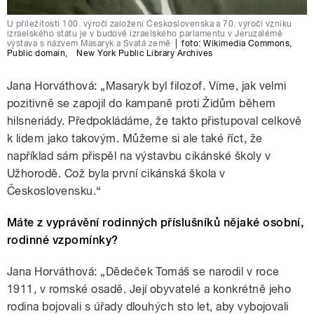
U příležitosti 100. výročí založení Československa a 70. výročí vzniku
izraelského státu je v budově izraelského parlamentu v Jeruzalémě
výstava s názvem Masaryk a Svatá země
|
foto:
Wikimedia Commons
,
Public domain
,
New York Public Library Archives
Jana Horváthová: „Masaryk byl filozof. Víme, jak velmi
pozitivně se zapojil do kampaně proti Židům během
hilsneriády. Předpokládáme, že takto přistupoval celkově
k lidem jako takovým. Můžeme si ale také říct, že
například sám přispěl na výstavbu cikánské školy v
Užhorodě. Což byla první cikánská škola v
Československu.“
Máte z vyprávění rodinných příslušníků nějaké osobní,
rodinné vzpomínky?
Jana Horváthová: „Dědeček Tomáš se narodil v roce
1911, v romské osadě. Její obyvatelé a konkrétně jeho
rodina bojovali s úřady dlouhých sto let, aby vybojovali