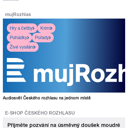
mujRozhlas
Hry a četby
Krimi
Pohádky
Pořady
Živé vysílání
Audiosvět Českého rozhlasu na jednom místě
E-SHOP ČESKÉHO ROZHLASU
Přijměte pozvání na úsměvný doušek moudré