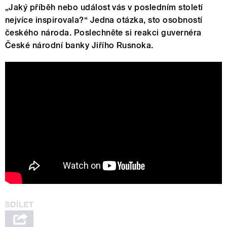
„Jaký příběh nebo událost vás v posledním století
nejvíce inspirovala?“ Jedna otázka, sto osobností
českého národa. Poslechněte si reakci guvernéra
České národní banky Jiřího Rusnoka.
Co za posledních 100 let nejvíce
inspirovalo Danu Zátopkovou, Jiří
Padevěta a další?