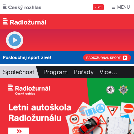
Přejít k hlavnímu obsahu
MENU
ŽIVĚ
Společnost
Program
Pořady
Více
…