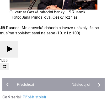
Guvernér České národní banky Jiří Rusnok
| Foto:
Jana Přinosilová
, Český rozhlas
Jiří Rusnok: Mnichovská dohoda a invaze ukázaly, že se
musíme spoléhat sami na sebe (19. díl z 100)
1:55
Předchozí
Následující
Celý seriál:
Příběh století