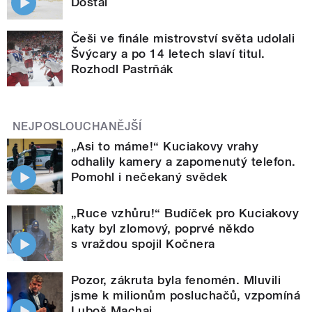
Dostál
Češi ve finále mistrovství světa udolali
Švýcary a po 14 letech slaví titul.
Rozhodl Pastrňák
NEJPOSLOUCHANĚJŠÍ
„Asi to máme!“ Kuciakovy vrahy
odhalily kamery a zapomenutý telefon.
Pomohl i nečekaný svědek
„Ruce vzhůru!“ Budíček pro Kuciakovy
katy byl zlomový, poprvé někdo
s vraždou spojil Kočnera
Pozor, zákruta byla fenomén. Mluvili
jsme k milionům posluchačů, vzpomíná
Luboš Machaj