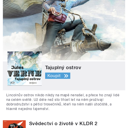
Tajuplný ostrov
Koupit
Lincolnův ostrov nikdo nikdy na mapě nenašel, a přece ho znají lidé
na celém světě. Už déle než sto třicet let na něm prožívají
dobrodružství s pěticí trosečníků, kteří na něm našli útočiště, a
hlavně nejedno tajemství.
Svědectví o životě v KLDR 2