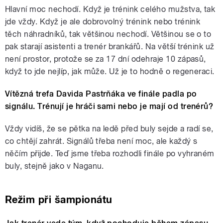
Hlavní moc nechodí. Když je trénink celého mužstva, tak
jde vždy. Když je ale dobrovolný trénink nebo trénink
těch náhradníků, tak většinou nechodí. Většinou se o to
pak starají asistenti a trenér brankářů. Na větší trénink už
není prostor, protože se za 17 dní odehraje 10 zápasů,
když to jde nejlíp, jak může. Už je to hodně o regeneraci.
Vítězná trefa Davida Pastrňáka ve finále padla po
signálu. Trénují je hráči sami nebo je mají od trenérů?
Vždy vidíš, že se pětka na ledě před buly sejde a radí se,
co chtějí zahrát. Signálů třeba není moc, ale každý s
něčím přijde. Teď jsme třeba rozhodli finále po vyhraném
buly, stejně jako v Naganu.
Režim při šampionátu