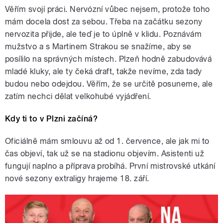
Věřím svojí práci. Nervózní vůbec nejsem, protože toho
mám docela dost za sebou. Třeba na začátku sezony
nervozita přijde, ale teď je to úplně v klidu. Poznávám
mužstvo a s Martinem Strakou se snažíme, aby se
posílilo na správných místech. Plzeň hodně zabudovává
mladé kluky, ale ty čeká draft, takže nevíme, zda tady
budou nebo odejdou. Věřím, že se určitě posuneme, ale
zatím nechci dělat velkohubé vyjádření.
Kdy ti to v Plzni začíná?
Oficiálně mám smlouvu až od 1. července, ale jak mi to
čas objeví, tak už se na stadionu objevím. Asistenti už
fungují naplno a příprava probíhá. První mistrovské utkání
nové sezony extraligy hrajeme 18. září.