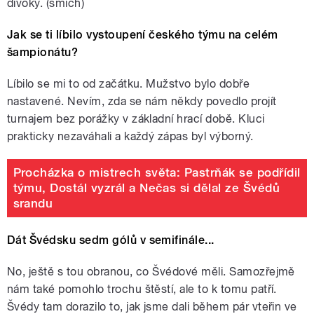
divoký. (smích)
Jak se ti líbilo vystoupení českého týmu na celém
šampionátu?
Líbilo se mi to od začátku. Mužstvo bylo dobře
nastavené. Nevím, zda se nám někdy povedlo projít
turnajem bez porážky v základní hrací době. Kluci
prakticky nezaváhali a každý zápas byl výborný.
Procházka o mistrech světa: Pastrňák se podřídil
týmu, Dostál vyzrál a Nečas si dělal ze Švédů
srandu
Dát Švédsku sedm gólů v semifinále...
No, ještě s tou obranou, co Švédové měli. Samozřejmě
nám také pomohlo trochu štěstí, ale to k tomu patří.
Švédy tam dorazilo to, jak jsme dali během pár vteřin ve