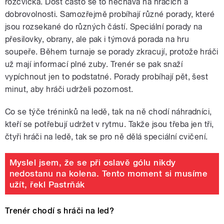
rozcvička. Dost často se to nechává na hráčích a
dobrovolnosti. Samozřejmě probíhají různé porady, které
jsou rozsekané do různých částí. Speciální porady na
přesilovky, obrany, ale pak i týmová porada na hru
soupeře. Během turnaje se porady zkracují, protože hráči
už mají informací plné zuby. Trenér se pak snaží
vypíchnout jen to podstatné. Porady probíhají pět, šest
minut, aby hráči udrželi pozornost.
Co se týče tréninků na ledě, tak na ně chodí náhradníci,
kteří se potřebují udržet v rytmu. Takže jsou třeba jen tři,
čtyři hráči na ledě, tak se pro ně dělá speciální cvičení.
Myslel jsem, že se při oslavě gólu nikdy
nedostanu na kolena. Tento moment si musíme
užít, řekl Pastrňák
Trenér chodí s hráči na led?