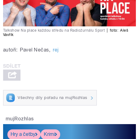
Talkshow Na place každou středu na Radiožurnálu Sport
|
foto:
Aleš
Vavřík
autoři:
Pavel Nečas
,
rej
Všechny díly pořadu na mujRozhlas
mujRozhlas
Hry a četby
Krimi