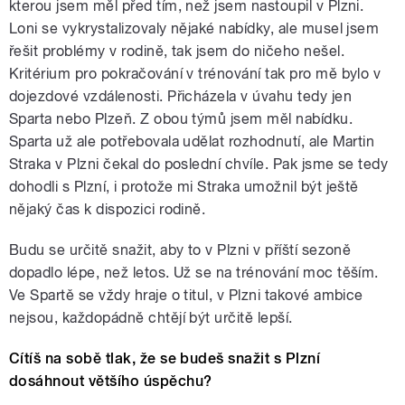
kterou jsem měl před tím, než jsem nastoupil v Plzni.
Loni se vykrystalizovaly nějaké nabídky, ale musel jsem
řešit problémy v rodině, tak jsem do ničeho nešel.
Kritérium pro pokračování v trénování tak pro mě bylo v
dojezdové vzdálenosti. Přicházela v úvahu tedy jen
Sparta nebo Plzeň. Z obou týmů jsem měl nabídku.
Sparta už ale potřebovala udělat rozhodnutí, ale Martin
Straka v Plzni čekal do poslední chvíle. Pak jsme se tedy
dohodli s Plzní, i protože mi Straka umožnil být ještě
nějaký čas k dispozici rodině.
Budu se určitě snažit, aby to v Plzni v příští sezoně
dopadlo lépe, než letos. Už se na trénování moc těším.
Ve Spartě se vždy hraje o titul, v Plzni takové ambice
nejsou, každopádně chtějí být určitě lepší.
Cítíš na sobě tlak, že se budeš snažit s Plzní
dosáhnout většího úspěchu?