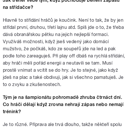
Jak trenér vede tým, když pochoduje během zápasu
na střídačce?
Hlavně to střídání hráčů je koučink. Není to tak, že by jen
střídal první, druhou, třetí lajnu atd. Spíš jde o to, že třeba
dává obranářskou pětku na jejich nejlepší formaci.
Využíváš možnosti, když jseš vedený jako domácí
mužstvo, že počkáš, kdo ze soupeřů jde na led a pak
podle toho zareaguješ. Při play off dbáš na rychlá střídání,
aby hráči měli pořád energii a neutavili se tam. Musí
prostě vnímat a vcítít se do hry. Je to stejné, jako když
jdeš na plac a také obdivuji, jak si všechno pamatuješ. Je
to o zvyku a zkušenostech.
Tým je na šampionátu pohromadě zhruba čtrnáct dní.
Co hráči dělají když zrovna nehrají zápas nebo nemají
trénink?
Je to různé. Příprava ale trvá dlouho, takže někteří spolu