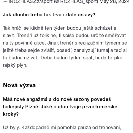
— iROZHLAS.cz/sport (@iROZHLAS_sport)
May 28, 2024
Jak dlouho třeba tak trvají zlaté oslavy?
Tak hráči se klidně ten týden budou ještě scházet a
slavit. Trenéři už tolik ne, ti spíše budou určitě směřovat
na ty povinné akce. Jinak trenér s realizačním týmem se
ještě třeba sejde zvlášť, posedí, zanalyzují turnaj a teď si
to budou užívat. Třeba budou týden spát, bude to jako
rajský plyn.
Nová výzva
Máš nové angažmá a do nové sezony povedeš
hokejisty Plzně. Jaké budou tvoje první trenérské
kroky?
Už byly. Každopádně mi pomohla pauza od trénování,