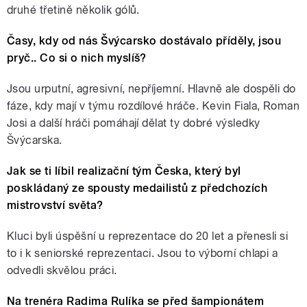
druhé třetině několik gólů.
Časy, kdy od nás Švýcarsko dostávalo příděly, jsou
pryč.. Co si o nich myslíš?
Jsou urputní, agresivní, nepříjemní. Hlavně ale dospěli do
fáze, kdy mají v týmu rozdílové hráče. Kevin Fiala, Roman
Josi a další hráči pomáhají dělat ty dobré výsledky
Švýcarska.
Jak se ti líbil realizační tým Česka, který byl
poskládaný ze spousty medailistů z předchozích
mistrovství světa?
Kluci byli úspěšní u reprezentace do 20 let a přenesli si
to i k seniorské reprezentaci. Jsou to výborní chlapi a
odvedli skvělou práci.
Na trenéra Radima Rulíka se před šampionátem