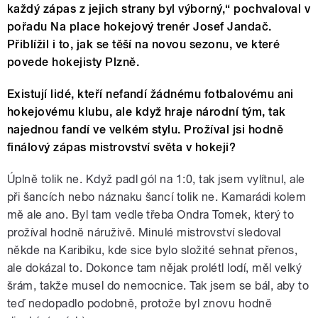
každý zápas z jejich strany byl výborný,“ pochvaloval v
pořadu Na place hokejový trenér Josef Jandač.
Přiblížil i to, jak se těší na novou sezonu, ve které
povede hokejisty Plzně.
Existují lidé, kteří nefandí žádnému fotbalovému ani
hokejovému klubu, ale když hraje národní tým, tak
najednou fandí ve velkém stylu. Prožíval jsi hodně
finálový zápas mistrovství světa v hokeji?
Úplně tolik ne. Když padl gól na 1:0, tak jsem vylítnul, ale
při šancích nebo náznaku šancí tolik ne. Kamarádi kolem
mě ale ano. Byl tam vedle třeba Ondra Tomek, který to
prožíval hodně náruživě. Minulé mistrovství sledoval
někde na Karibiku, kde sice bylo složité sehnat přenos,
ale dokázal to. Dokonce tam nějak prolétl lodí, měl velký
šrám, takže musel do nemocnice. Tak jsem se bál, aby to
teď nedopadlo podobně, protože byl znovu hodně