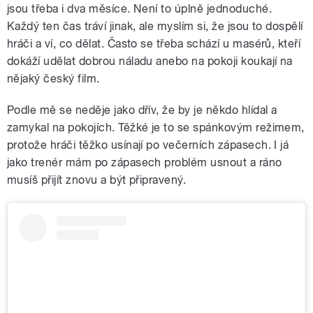
jsou třeba i dva měsíce. Není to úplně jednoduché.
Každý ten čas tráví jinak, ale myslím si, že jsou to dospělí
hráči a ví, co dělat. Často se třeba schází u masérů, kteří
dokáží udělat dobrou náladu anebo na pokoji koukají na
nějaký český film.
Podle mě se neděje jako dřív, že by je někdo hlídal a
zamykal na pokojích. Těžké je to se spánkovým režimem,
protože hráči těžko usínají po večerních zápasech. I já
jako trenér mám po zápasech problém usnout a ráno
musíš přijít znovu a být připravený.