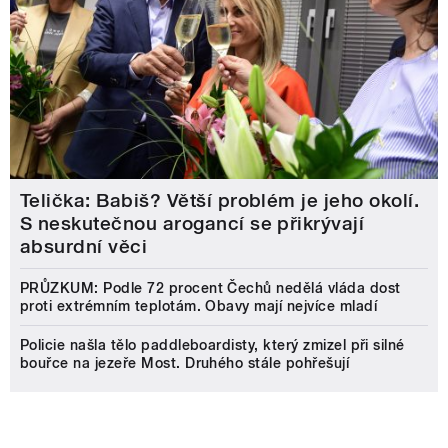
Telička: Babiš? Větší problém je jeho okolí.
S neskutečnou arogancí se přikrývají
absurdní věci
PRŮZKUM: Podle 72 procent Čechů nedělá vláda dost
proti extrémním teplotám. Obavy mají nejvíce mladí
Policie našla tělo paddleboardisty, který zmizel při silné
bouřce na jezeře Most. Druhého stále pohřešují