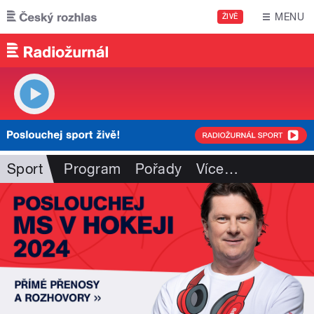
Přejít k hlavnímu obsahu
MENU
ŽIVĚ
Sport
Program
Pořady
Více
…