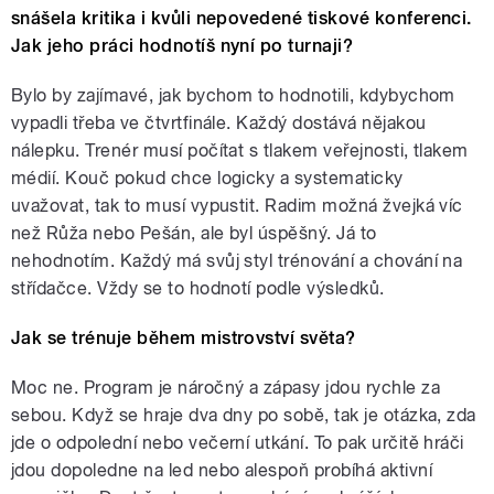
snášela kritika i kvůli nepovedené tiskové konferenci.
Jak jeho práci hodnotíš nyní po turnaji?
Bylo by zajímavé, jak bychom to hodnotili, kdybychom
vypadli třeba ve čtvrtfinále. Každý dostává nějakou
nálepku. Trenér musí počítat s tlakem veřejnosti, tlakem
médií. Kouč pokud chce logicky a systematicky
uvažovat, tak to musí vypustit. Radim možná žvejká víc
než Růža nebo Pešán, ale byl úspěšný. Já to
nehodnotím. Každý má svůj styl trénování a chování na
střídačce. Vždy se to hodnotí podle výsledků.
Jak se trénuje během mistrovství světa?
Moc ne. Program je náročný a zápasy jdou rychle za
sebou. Když se hraje dva dny po sobě, tak je otázka, zda
jde o odpolední nebo večerní utkání. To pak určitě hráči
jdou dopoledne na led nebo alespoň probíhá aktivní