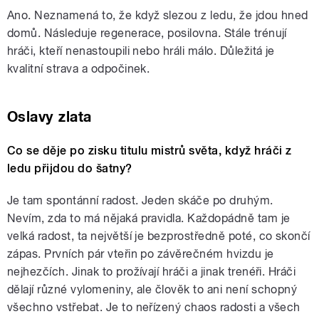
Ano. Neznamená to, že když slezou z ledu, že jdou hned
domů. Následuje regenerace, posilovna. Stále trénují
hráči, kteří nenastoupili nebo hráli málo. Důležitá je
kvalitní strava a odpočinek.
Oslavy zlata
Co se děje po zisku titulu mistrů světa, když hráči z
ledu přijdou do šatny?
Je tam spontánní radost. Jeden skáče po druhým.
Nevím, zda to má nějaká pravidla. Každopádně tam je
velká radost, ta největší je bezprostředně poté, co skončí
zápas. Prvních pár vteřin po závěrečném hvizdu je
nejhezčích. Jinak to prožívají hráči a jinak trenéři. Hráči
dělají různé vylomeniny, ale člověk to ani není schopný
všechno vstřebat. Je to neřízený chaos radosti a všech