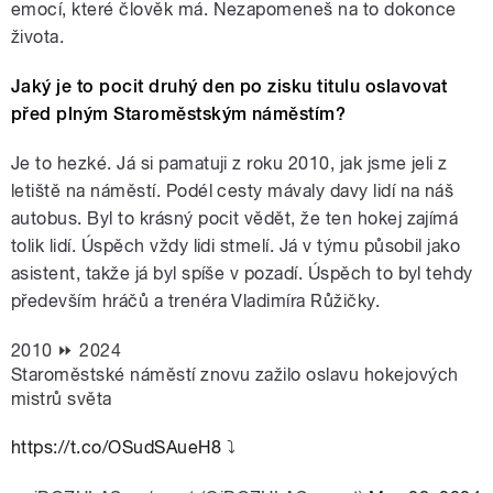
emocí, které člověk má. Nezapomeneš na to dokonce
života.
Jaký je to pocit druhý den po zisku titulu oslavovat
před plným Staroměstským náměstím?
Je to hezké. Já si pamatuji z roku 2010, jak jsme jeli z
letiště na náměstí. Podél cesty mávaly davy lidí na náš
autobus. Byl to krásný pocit vědět, že ten hokej zajímá
tolik lidí. Úspěch vždy lidi stmelí. Já v týmu působil jako
asistent, takže já byl spíše v pozadí. Úspěch to byl tehdy
především hráčů a trenéra Vladimíra Růžičky.
2010 ⏩ 2024
Staroměstské náměstí znovu zažilo oslavu hokejových
mistrů světa
https://t.co/OSudSAueH8
⤵️