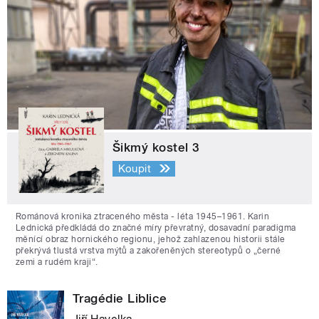
Šikmý kostel 3
Koupit
Románová kronika ztraceného města - léta 1945–1961. Karin
Lednická předkládá do značné míry převratný, dosavadní paradigma
měnící obraz hornického regionu, jehož zahlazenou historii stále
překrývá tlustá vrstva mýtů a zakořeněných stereotypů o „černé
zemi a rudém kraji“.
Tragédie Liblice