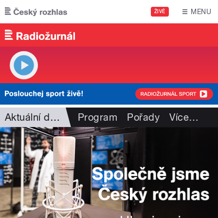
Přejít k hlavnímu obsahu
MENU
ŽIVĚ
Aktuální dění
Program
Pořady
Více
…