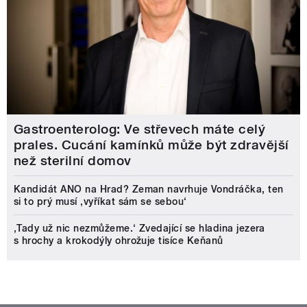
Gastroenterolog: Ve střevech máte celý
prales. Cucání kamínků může být zdravější
než sterilní domov
Kandidát ANO na Hrad? Zeman navrhuje Vondráčka, ten
si to prý musí ‚vyříkat sám se sebou‘
‚Tady už nic nezmůžeme.‘ Zvedající se hladina jezera
s hrochy a krokodýly ohrožuje tisíce Keňanů