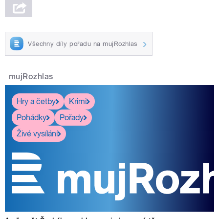
Všechny díly pořadu na mujRozhlas
mujRozhlas
Hry a četby
Krimi
Pohádky
Pořady
Živé vysílání