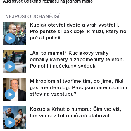
Audiosvět Českého rozhlasu na jednom místě
NEJPOSLOUCHANĚJŠÍ
Kuciak otevřel dveře a vrah vystřelil.
Pro peníze si pak dojel k muži, který ho
práskl policii
„Asi to máme!“ Kuciakovy vrahy
odhalily kamery a zapomenutý telefon.
Pomohl i nečekaný svědek
Mikrobiom si tvoříme tím, co jíme, říká
gastroenterolog. Proč jsou onemocnění
střev na vzestupu?
Kozub a Krhut o humoru: Čím víc víš,
tím víc si z toho můžeš utahovat