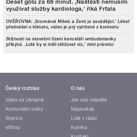
Deset gólů za 68 minut. ,Naštěstí nemusím
využívat služby kardiologa,‘ říká Frťala
OVĚŘOVNA: ‚Srovnávat Měsíc a Zemi je zavádějící.‘ Lékař
přednášel o klimatu, video je prý vytržené z kontextu
Stížností na stavební řízení kanceláři ombudsmanky
přibývá. ‚Lidé by si měli stěžovat víc,‘ míní právníci
Český rozhlas
O nás
Válka na Ukrajině
Jak nás naladíte
Komunální volby
Nápověda
Stanice
Lidé v rádiu
eShop
Kariéra
Kontakt