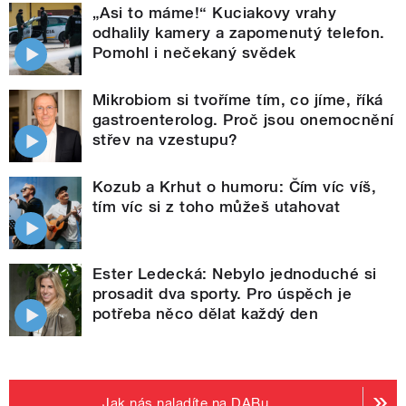
„Asi to máme!“ Kuciakovy vrahy
odhalily kamery a zapomenutý telefon.
Pomohl i nečekaný svědek
Mikrobiom si tvoříme tím, co jíme, říká
gastroenterolog. Proč jsou onemocnění
střev na vzestupu?
Kozub a Krhut o humoru: Čím víc víš,
tím víc si z toho můžeš utahovat
Ester Ledecká: Nebylo jednoduché si
prosadit dva sporty. Pro úspěch je
potřeba něco dělat každý den
Jak nás naladíte na DABu