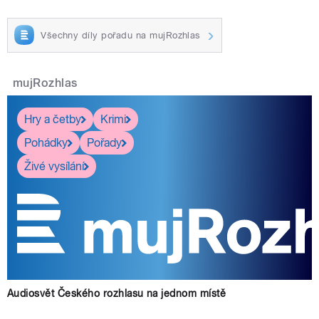
Všechny díly pořadu na mujRozhlas
mujRozhlas
Hry a četby
Krimi
Pohádky
Pořady
Živé vysílání
Audiosvět Českého rozhlasu na jednom místě