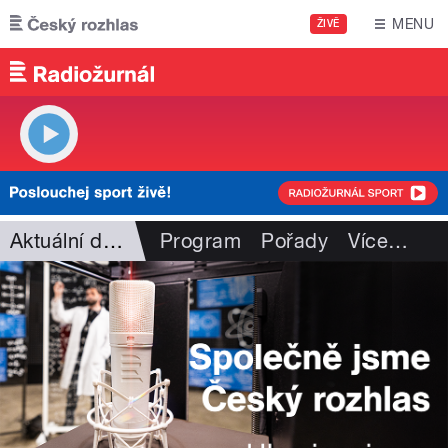
Přejít k hlavnímu obsahu
MENU
ŽIVĚ
Aktuální dění
Program
Pořady
Více
…