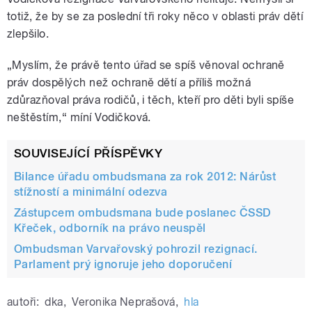
totiž, že by se za poslední tři roky něco v oblasti práv dětí
zlepšilo.
„Myslím, že právě tento úřad se spíš věnoval ochraně
práv dospělých než ochraně dětí a příliš možná
zdůrazňoval práva rodičů, i těch, kteří pro děti byli spíše
neštěstím,“ míní Vodičková.
SOUVISEJÍCÍ PŘÍSPĚVKY
Bilance úřadu ombudsmana za rok 2012: Nárůst
stížností a minimální odezva
Zástupcem ombudsmana bude poslanec ČSSD
Křeček, odborník na právo neuspěl
Ombudsman Varvařovský pohrozil rezignací.
Parlament prý ignoruje jeho doporučení
autoři:
dka
,
Veronika Neprašová
,
hla