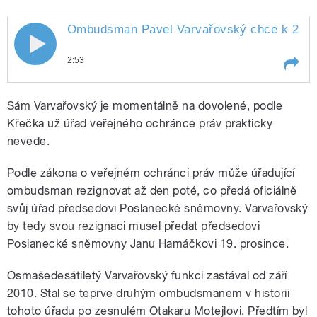
Ombudsman Pavel Varvařovský chce k 20. pro
2:53
Play /
Hlaváčková
Ombudsman Pavel
Sám Varvařovský je momentálně na dovolené, podle
Varvařovský chce k 20.
prosinci skončit ve funkci.
Křečka už úřad veřejného ochránce práv prakticky
Podrobnosti zjišťovala
nevede.
Veronika
Podle zákona o veřejném ochránci práv může úřadující
ombudsman rezignovat až den poté, co předá oficiálně
svůj úřad předsedovi Poslanecké sněmovny. Varvařovský
by tedy svou rezignaci musel předat předsedovi
pause
Poslanecké sněmovny Janu Hamáčkovi 19. prosince.
Osmašedesátiletý Varvařovský funkci zastával od září
2010. Stal se teprve druhým ombudsmanem v historii
tohoto úřadu po zesnulém Otakaru Motejlovi. Předtím byl