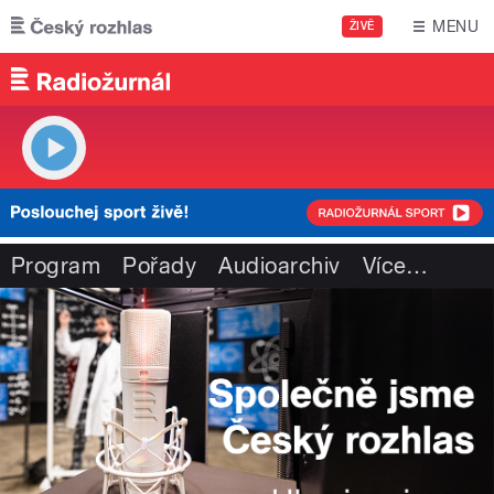
Přejít k hlavnímu obsahu
MENU
ŽIVĚ
Program
Pořady
Audioarchiv
Více
…