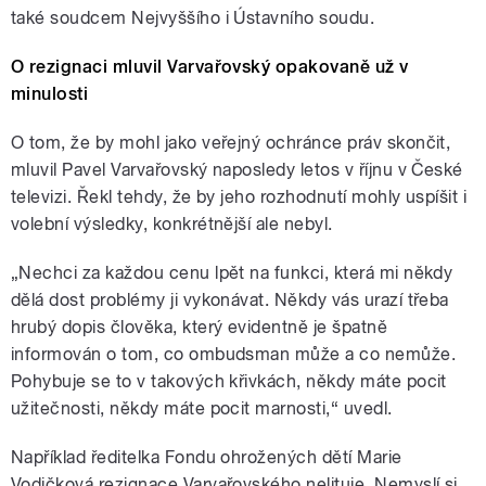
také soudcem Nejvyššího i Ústavního soudu.
O rezignaci mluvil Varvařovský opakovaně už v
minulosti
O tom, že by mohl jako veřejný ochránce práv skončit,
mluvil Pavel Varvařovský naposledy letos v říjnu v České
televizi. Řekl tehdy, že by jeho rozhodnutí mohly uspíšit i
volební výsledky, konkrétnější ale nebyl.
„Nechci za každou cenu lpět na funkci, která mi někdy
dělá dost problémy ji vykonávat. Někdy vás urazí třeba
hrubý dopis člověka, který evidentně je špatně
informován o tom, co ombudsman může a co nemůže.
Pohybuje se to v takových křivkách, někdy máte pocit
užitečnosti, někdy máte pocit marnosti,“ uvedl.
Například ředitelka Fondu ohrožených dětí Marie
Vodičková rezignace Varvařovského nelituje. Nemyslí si