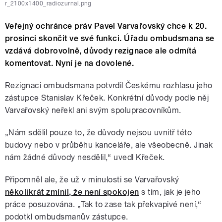
r_2100x1400_radiozurnal.png
Veřejný ochránce práv Pavel Varvařovský chce k 20.
prosinci skončit ve své funkci. Úřadu ombudsmana se
vzdává dobrovolně, důvody rezignace ale odmítá
komentovat. Nyní je na dovolené.
Rezignaci ombudsmana potvrdil Českému rozhlasu jeho
zástupce Stanislav Křeček. Konkrétní důvody podle něj
Varvařovský neřekl ani svým spolupracovníkům.
„Nám sdělil pouze to, že důvody nejsou uvnitř této
budovy nebo v průběhu kanceláře, ale všeobecně. Jinak
nám žádné důvody nesdělil,“ uvedl Křeček.
Připomněl ale, že už v minulosti se Varvařovský
několikrát zmínil, že není spokojen
s tím, jak je jeho
práce posuzována. „Tak to zase tak překvapivé není,“
podotkl ombudsmanův zástupce.