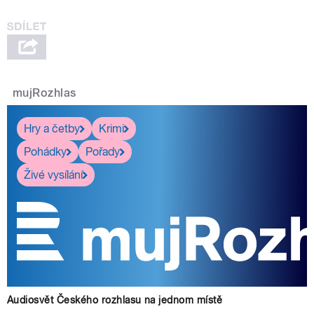
mujRozhlas
Hry a četby
Krimi
Pohádky
Pořady
Živé vysílání
Audiosvět Českého rozhlasu na jednom místě