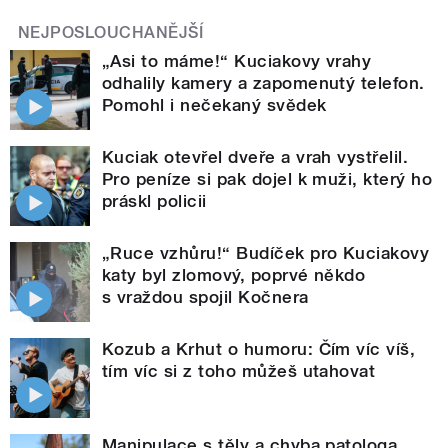
NEJPOSLOUCHANĚJŠÍ
„Asi to máme!“ Kuciakovy vrahy
odhalily kamery a zapomenutý telefon.
Pomohl i nečekaný svědek
Kuciak otevřel dveře a vrah vystřelil.
Pro peníze si pak dojel k muži, který ho
práskl policii
„Ruce vzhůru!“ Budíček pro Kuciakovy
katy byl zlomový, poprvé někdo
s vraždou spojil Kočnera
Kozub a Krhut o humoru: Čím víc víš,
tím víc si z toho můžeš utahovat
Manipulace s těly a chyba patologa.