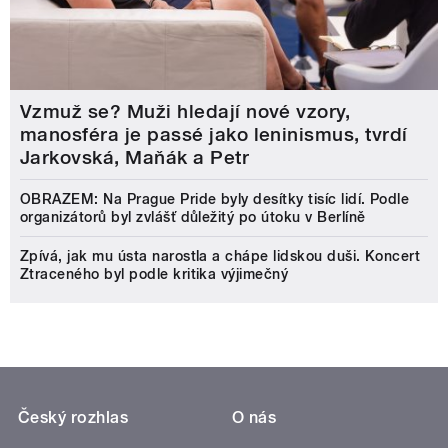
Vzmuž se? Muži hledají nové vzory,
manosféra je passé jako leninismus, tvrdí
Jarkovská, Maňák a Petr
OBRAZEM: Na Prague Pride byly desítky tisíc lidí. Podle
organizátorů byl zvlášť důležitý po útoku v Berlíně
Zpívá, jak mu ústa narostla a chápe lidskou duši. Koncert
Ztraceného byl podle kritika výjimečný
Český rozhlas
O nás