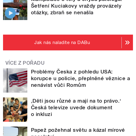
Šetření Kuciakovy vraždy provázely
otázky, zbraň se nenašla
Jak nás naladíte na DABu
VÍCE Z POŘADU
Problémy Česka z pohledu USA:
korupce u policie, přeplněné věznice a
nenávist vůči Romům
‚Děti jsou různé a mají na to právo.‘
Česká televize uvede dokument
o inkluzi
Papež požehnal světu a kázal mírové