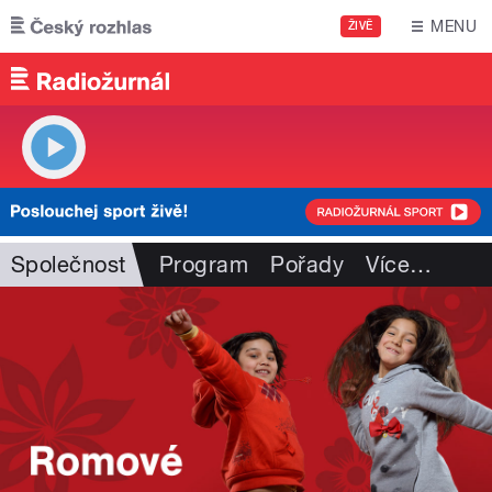
Přejít k hlavnímu obsahu
MENU
ŽIVĚ
Společnost
Program
Pořady
Více
…