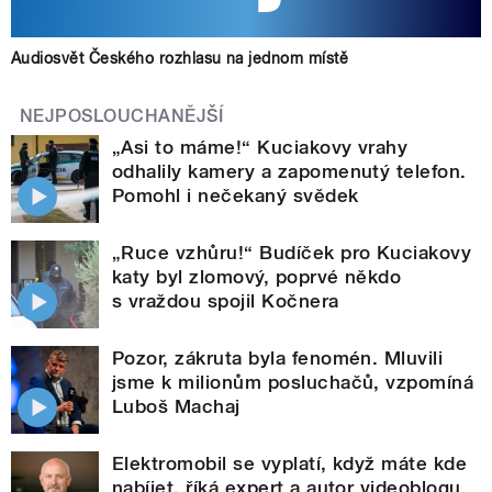
Audiosvět Českého rozhlasu na jednom místě
NEJPOSLOUCHANĚJŠÍ
„Asi to máme!“ Kuciakovy vrahy
odhalily kamery a zapomenutý telefon.
Pomohl i nečekaný svědek
„Ruce vzhůru!“ Budíček pro Kuciakovy
katy byl zlomový, poprvé někdo
s vraždou spojil Kočnera
Pozor, zákruta byla fenomén. Mluvili
jsme k milionům posluchačů, vzpomíná
Luboš Machaj
Elektromobil se vyplatí, když máte kde
nabíjet, říká expert a autor videoblogu