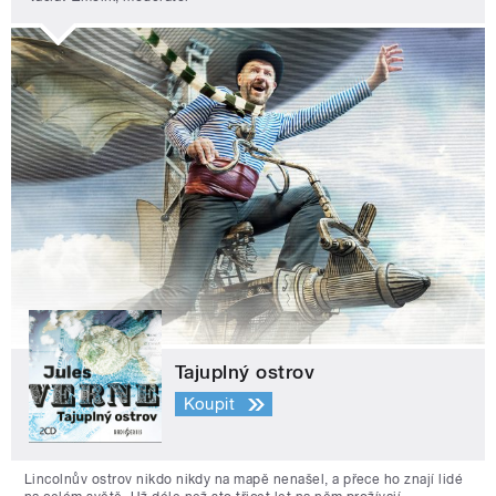
Tajuplný ostrov
Koupit
Lincolnův ostrov nikdo nikdy na mapě nenašel, a přece ho znají lidé