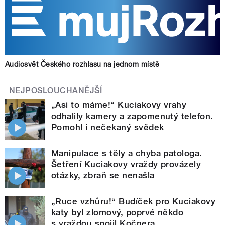
Audiosvět Českého rozhlasu na jednom místě
NEJPOSLOUCHANĚJŠÍ
„Asi to máme!“ Kuciakovy vrahy
odhalily kamery a zapomenutý telefon.
Pomohl i nečekaný svědek
Manipulace s těly a chyba patologa.
Šetření Kuciakovy vraždy provázely
otázky, zbraň se nenašla
„Ruce vzhůru!“ Budíček pro Kuciakovy
katy byl zlomový, poprvé někdo
s vraždou spojil Kočnera