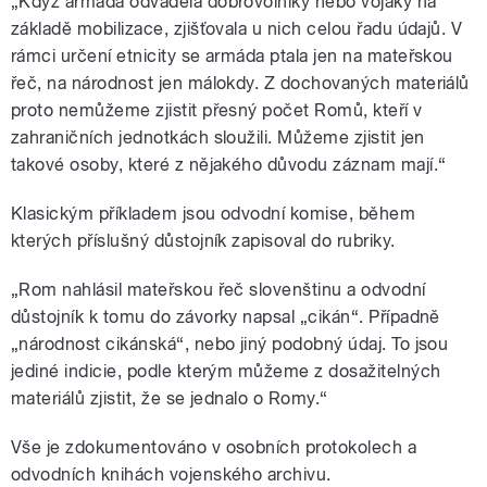
„Když armáda odváděla dobrovolníky nebo vojáky na
základě mobilizace, zjišťovala u nich celou řadu údajů. V
rámci určení etnicity se armáda ptala jen na mateřskou
řeč, na národnost jen málokdy. Z dochovaných materiálů
proto nemůžeme zjistit přesný počet Romů, kteří v
zahraničních jednotkách sloužili. Můžeme zjistit jen
takové osoby, které z nějakého důvodu záznam mají.“
Klasickým příkladem jsou odvodní komise, během
kterých příslušný důstojník zapisoval do rubriky.
„Rom nahlásil mateřskou řeč slovenštinu a odvodní
důstojník k tomu do závorky napsal „cikán“. Případně
„národnost cikánská“, nebo jiný podobný údaj. To jsou
jediné indicie, podle kterým můžeme z dosažitelných
materiálů zjistit, že se jednalo o Romy.“
Vše je zdokumentováno v osobních protokolech a
odvodních knihách vojenského archivu.