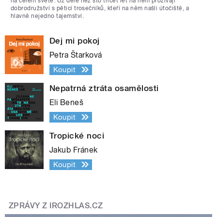
na celém světě. Už déle než sto třicet let na něm prožívají
dobrodružství s pěticí trosečníků, kteří na něm našli útočiště, a
hlavně nejedno tajemství.
Dej mi pokoj
Petra Štarková
Koupit
Nepatrná ztráta osamělosti
Eli Beneš
Koupit
Tropické noci
Jakub Fránek
Koupit
ZPRÁVY Z IROZHLAS.CZ