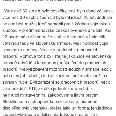
„Více než 30 z nich bylo nováčky, což bylo dáno věkem –
více než 30 osob z těch 53 bylo mladších 25 let. Jednalo
se o mladé muže, kteří nemohli projít žádnou vojenskou
službou v předmnichovské československé armádě. Asi
12 osob mělo záznam, že v nějaké armádě už sloužili,
většinou tedy ve slovenské armádě. Měli hodnost vojín
slovenské armády, šlo ale o hodnost z pracovních
praporů. Romové totiž byli stejně jako Židé ve slovenské
armádě odváděni k pomocným úkolům do pracovních
praporů. Nebyli zbaveni možnosti sloužit v armádě jako v
ozbrojených silách, ale byli zbaveni možnosti sloužit se
zbraní v ruce. Byli zařazeni so pracovních praporů, něco
jako pozdější PTP, zkrátka jednotek určených k
nejhrubším stavebním, zákopovým a jiným pracím.
Sloužilo se u nich opravdu beze zbraně, nicméně
disciplína byla vojenská, stejně jako uniforma, jen jedinou
zbraní byla lopata a další nářadí. Kuriozitou je, že s