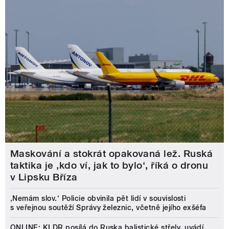
Maskování a stokrát opakovaná lež. Ruská
taktika je ‚kdo ví, jak to bylo‘, říká o dronu
v Lipsku Bříza
‚Nemám slov.‘ Policie obvinila pět lidí v souvislosti
s veřejnou soutěží Správy železnic, včetně jejího exšéfa
ONLINE: KLDR posílá do Ruska balistické střely, uvádí