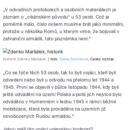
„V odvodních protokolech a osobních materiálech je
záznam o „cikánském původu“ u 53 osob. Což je
poměrně málo, číslo ovšem musíme brát jako minimální,
protože u několika Romů, u kterým víme, že bojovali v
zahraniční armádě, tato poznámka není.“
Historik Zdenko Maršálek
|
foto:
Šárka Ševčíková
,
Český rozhlas
„Co se týče těch 53 osob, tak to byli vojáci, kteří byli
odvedeni nebo byli u odvodu na přelomu let 1944 a
1945. První se objevili v půlce listopadu 1944, kdy byli
ještě odváděni na území Polska a poté jich nejvíce bylo
odváděno v Humenném v lednu 1945 v rámci běžné
mobilizace, která byla prováděna na územích již
osvobozených Rudou armádou.“
Jakou měli tito vojáci vojenskou hodnost?