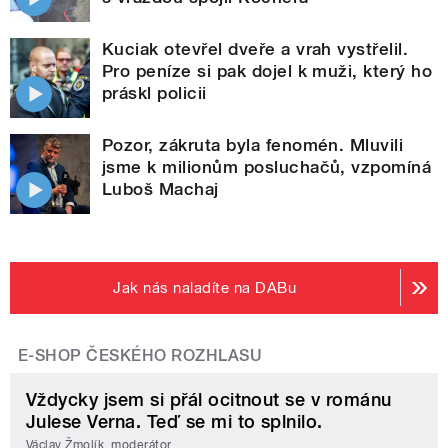
Kuciak otevřel dveře a vrah vystřelil.
Pro peníze si pak dojel k muži, který ho
práskl policii
Pozor, zákruta byla fenomén. Mluvili
jsme k milionům posluchačů, vzpomíná
Luboš Machaj
Jak nás naladíte na DABu
E-SHOP ČESKÉHO ROZHLASU
Vždycky jsem si přál ocitnout se v románu
Julese Verna. Teď se mi to splnilo.
Václav Žmolík, moderátor