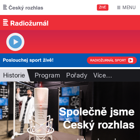
Přejít k hlavnímu obsahu
MENU
ŽIVĚ
Historie
Program
Pořady
Více
…