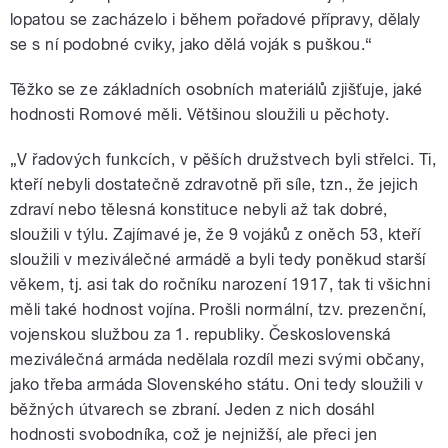
lopatou se zacházelo i během pořadové přípravy, dělaly
se s ní podobné cviky, jako dělá voják s puškou.“
Těžko se ze základních osobních materiálů zjišťuje, jaké
hodnosti Romové měli. Většinou sloužili u pěchoty.
„V řadových funkcích, v pěších družstvech byli střelci. Ti,
kteří nebyli dostatečně zdravotně při síle, tzn., že jejich
zdraví nebo tělesná konstituce nebyli až tak dobré,
sloužili v týlu. Zajímavé je, že 9 vojáků z oněch 53, kteří
sloužili v meziválečné armádě a byli tedy poněkud starší
věkem, tj. asi tak do ročníku narození 1917, tak ti všichni
měli také hodnost vojína. Prošli normální, tzv. prezenční,
vojenskou službou za 1. republiky. Československá
meziválečná armáda nedělala rozdíl mezi svými občany,
jako třeba armáda Slovenského státu. Oni tedy sloužili v
běžných útvarech se zbraní. Jeden z nich dosáhl
hodnosti svobodníka, což je nejnižší, ale přeci jen