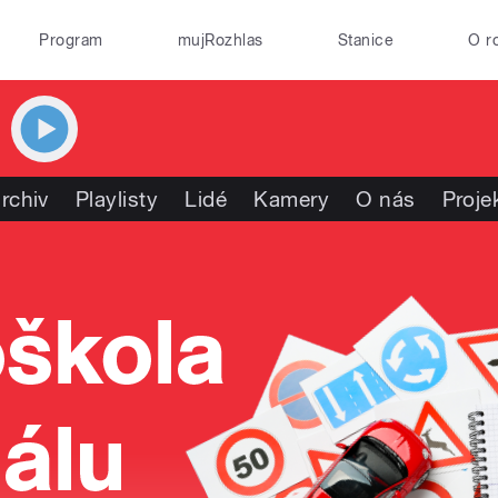
Program
mujRozhlas
Stanice
O r
rchiv
Playlisty
Lidé
Kamery
O nás
Proje