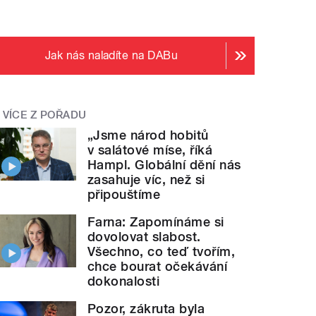
Jak nás naladíte na DABu
VÍCE Z POŘADU
„Jsme národ hobitů
v salátové míse, říká
Hampl. Globální dění nás
zasahuje víc, než si
připouštíme
Farna: Zapomínáme si
dovolovat slabost.
Všechno, co teď tvořím,
chce bourat očekávání
dokonalosti
Pozor, zákruta byla