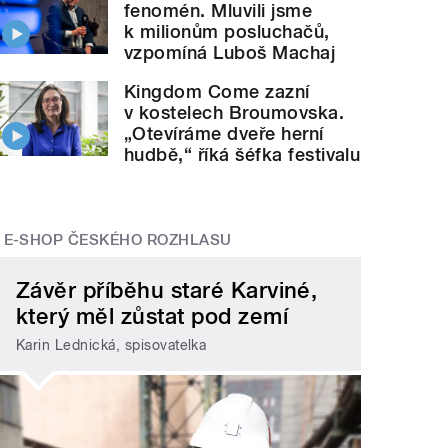
fenomén. Mluvili jsme
k milionům posluchačů,
vzpomíná Luboš Machaj
Kingdom Come zazní
v kostelech Broumovska.
„Otevíráme dveře herní
hudbě,“ říká šéfka festivalu
E-SHOP ČESKÉHO ROZHLASU
Závěr příběhu staré Karviné,
který měl zůstat pod zemí
Karin Lednická, spisovatelka