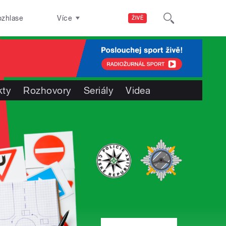
ozhlase
Více
ŽIVĚ
kty
Rozhovory
Seriály
Videa