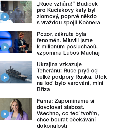
„Ruce vzhůru!“ Budíček
pro Kuciakovy katy byl
zlomový, poprvé někdo
s vraždou spojil Kočnera
Pozor, zákruta byla
fenomén. Mluvili jsme
k milionům posluchačů,
vzpomíná Luboš Machaj
Ukrajina vzkazuje
Teheránu: Ruce pryč od
velké podpory Ruska. Útok
na loď bylo varování, míní
Bříza
Farna: Zapomínáme si
dovolovat slabost.
Všechno, co teď tvořím,
chce bourat očekávání
dokonalosti