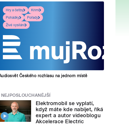
Hry a četby
Krimi
Pohádky
Pořady
Živé vysílání
Audiosvět Českého rozhlasu na jednom místě
NEJPOSLOUCHANĚJŠÍ
Elektromobil se vyplatí,
když máte kde nabíjet, říká
expert a autor videoblogu
Akcelerace Electric