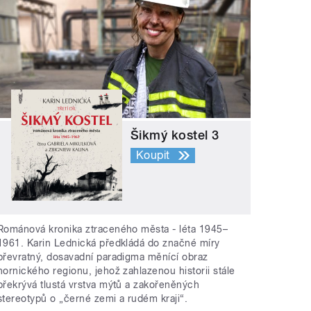
Šikmý kostel 3
Koupit
Románová kronika ztraceného města - léta 1945–
1961. Karin Lednická předkládá do značné míry
převratný, dosavadní paradigma měnící obraz
hornického regionu, jehož zahlazenou historii stále
překrývá tlustá vrstva mýtů a zakořeněných
stereotypů o „černé zemi a rudém kraji“.