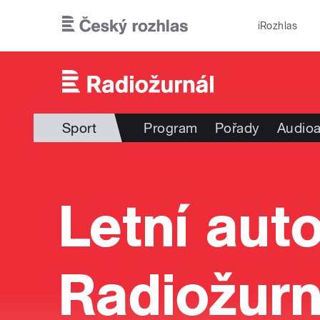
Přejít k hlavnímu obsahu
iRozhlas
Sport
Program
Pořady
Audioa