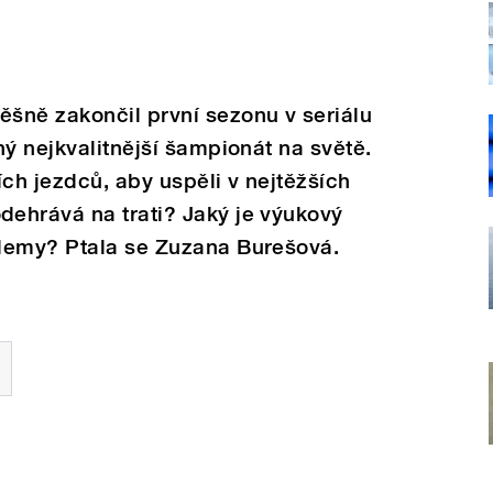
šně zakončil první sezonu v seriálu
hý nejkvalitnější šampionát na světě.
ích jezdců, aby uspěli v nejtěžších
ehrává na trati? Jaký je výukový
demy? Ptala se Zuzana Burešová.