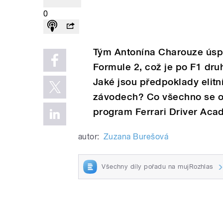
0
Tým Antonína Charouze úspě
Formule 2, což je po F1 dru
Jaké jsou předpoklady elitn
závodech? Co všechno se od
program Ferrari Driver Aca
autor:
Zuzana Burešová
Všechny díly pořadu na mujRozhlas