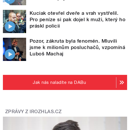
Kuciak otevřel dveře a vrah vystřelil.
Pro peníze si pak dojel k muži, který ho
práskl policii
Pozor, zákruta byla fenomén. Mluvili
jsme k milionům posluchačů, vzpomíná
Luboš Machaj
Jak nás naladíte na DABu
ZPRÁVY Z IROZHLAS.CZ