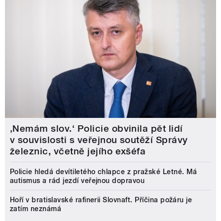
‚Nemám slov.‘ Policie obvinila pět lidí
v souvislosti s veřejnou soutěží Správy
železnic, včetně jejího exšéfa
Policie hledá devítiletého chlapce z pražské Letné. Má
autismus a rád jezdí veřejnou dopravou
Hoří v bratislavské rafinerii Slovnaft. Příčina požáru je
zatím neznámá