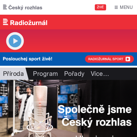
Přejít k hlavnímu obsahu
MENU
ŽIVĚ
Příroda
Program
Pořady
Více
…