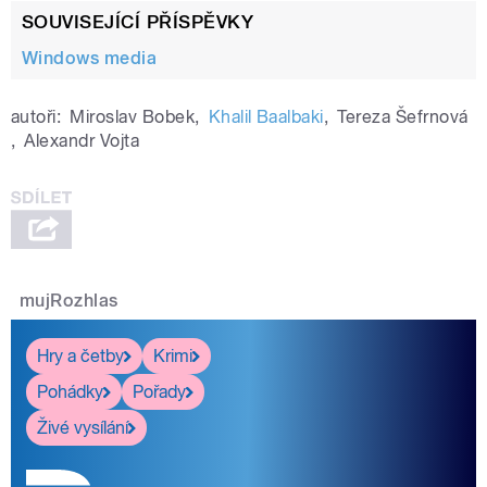
SOUVISEJÍCÍ PŘÍSPĚVKY
Windows media
autoři:
Miroslav Bobek
,
Khalil Baalbaki
,
Tereza Šefrnová
,
Alexandr Vojta
mujRozhlas
Hry a četby
Krimi
Pohádky
Pořady
Živé vysílání