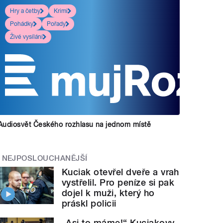
Hry a četby
Krimi
Pohádky
Pořady
Živé vysílání
Audiosvět Českého rozhlasu na jednom místě
NEJPOSLOUCHANĚJŠÍ
Kuciak otevřel dveře a vrah
vystřelil. Pro peníze si pak
dojel k muži, který ho
práskl policii
„Asi to máme!“ Kuciakovy