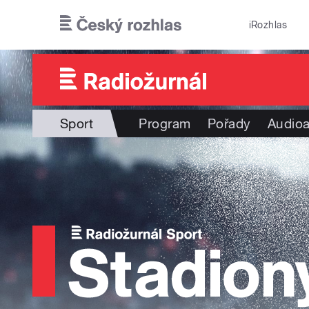
Přejít k hlavnímu obsahu
iRozhlas
Sport
Program
Pořady
Audioa