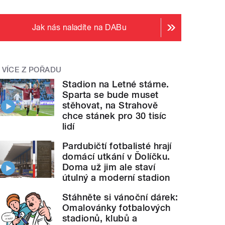
Jak nás naladíte na DABu
VÍCE Z POŘADU
Stadion na Letné stárne.
Sparta se bude muset
stěhovat, na Strahově
chce stánek pro 30 tisíc
lidí
Pardubičtí fotbalisté hrají
domácí utkání v Ďolíčku.
Doma už jim ale staví
útulný a moderní stadion
Stáhněte si vánoční dárek:
Omalovánky fotbalových
stadionů, klubů a