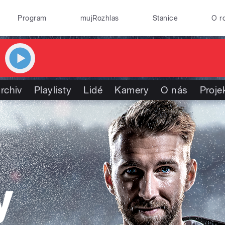
Program
mujRozhlas
Stanice
O r
rchiv
Playlisty
Lidé
Kamery
O nás
Proje