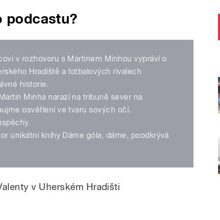
o podcastu?
covi v rozhovoru s Martinem Minhou vypráví o
ského Hradiště a fotbalových rivalech
ávné historie.
artin Minha narazí na tribuně sever na
aujme osvětlení ve tvaru sových očí.
 úspěchy.
tor unikátní knihy Dáme góla, dáme, poodkrývá
Valenty v Uherském Hradišti