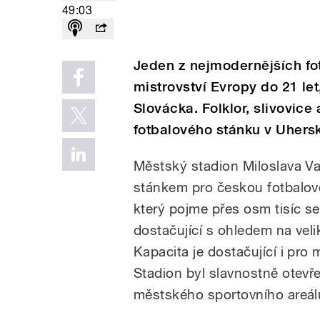
49:03
Jeden z nejmodernějších fot
mistrovství Evropy do 21 le
Slovácka. Folklor, slivovic
fotbalového stánku v Uhers
Městský stadion Miloslava Va
stánkem pro českou fotbalovo
který pojme přes osm tisíc se
dostačující s ohledem na vel
Kapacita je dostačující i pr
Stadion byl slavnostně otevř
městského sportovního areál