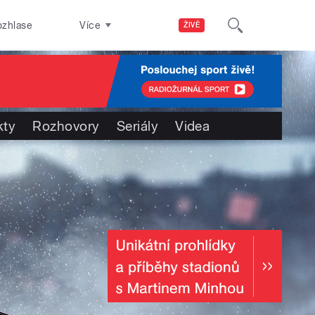
ozhlase
Více
ŽIVĚ
kty
Rozhovory
Seriály
Videa