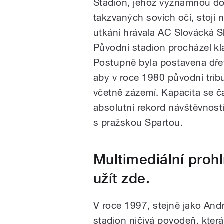
Stadion, jehož významnou do
takzvaných sovích očí, stojí
utkání hrávala AC Slovácká
S
Původní stadion procházel kl
Postupně byla postavena dřev
aby v roce 1980 původní trib
včetně zázemí. Kapacita se č
absolutní rekord návštěvnost
s pražskou Spartou.
Multimediální proh
užít zde.
V roce 1997, stejně jako
And
stadion ničivá povodeň, která