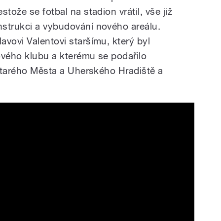
tože se fotbal na stadion vrátil, vše již
strukci a vybudování nového areálu.
vovi Valentovi staršímu, který byl
lového klubu a kterému se
podařilo
 Starého Města a Uherského Hradiště a
(FC Slovácko)