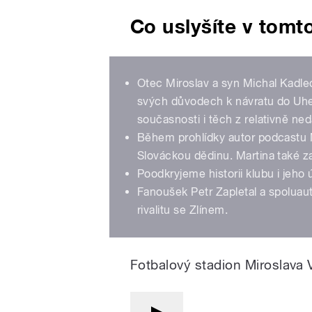
Co uslyšíte v tomt
Otec Miroslav a syn Michal Kadle
svých důvodech k návratu do Uher
současnosti i těch z relativně ned
Během prohlídky autor podcastu M
Slováckou dědinu. Martina také z
Poodkryjeme historii klubu i jeho
Fanoušek Petr Zapletal a spoluau
rivalitu se Zlínem.
Fotbalový stadion Miroslava 