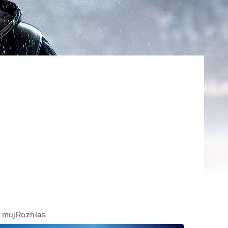
mujRozhlas