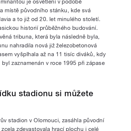
minantou je osvětlení v podobě
 na místě původního stánku, kde svá
lavia
a to již od 20. let minulého století.
asickou historií průběžného budování.
ěná tribuna, která byla následně byla,
unu nahradila nová již železobetonová
asem vyšplhala až na 11 tisíc diváků, kdy
i byl zaznamenán v roce 1995 při zápase
lídku stadionu si můžete
rův
stadion v Olomouci, zasáhla původní
 zcela zdevastovala hrací plochu i celé