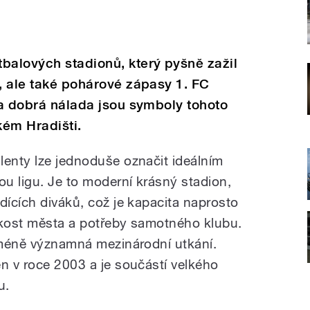
balových stadionů, který pyšně zažil
t, ale také pohárové zápasy 1. FC
e a dobrá nálada jsou symboly tohoto
kém Hradišti.
lenty lze jednoduše označit ideálním
u ligu. Je to moderní krásný stadion,
dících diváků, což je kapacita naprosto
ikost města a potřeby samotného klubu.
o méně významná mezinárodní utkání.
en v roce 2003 a je součástí velkého
u.