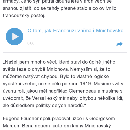
armády. Jeho syn pátral dlouhá léta v archivech se
snahou zjistit, co se tehdy přesně stalo a co ovlivnilo
francouzský postoj.
O tom, jak Francouzi vnímají Mnichovskou 
0:00
Play /
O tom, jak Francouzi vnímají Mnichovskou
„Našel jsem mnoho věcí, které staví do úplně jiného
dohodu natáčel zahraniční zpravodaj Jan
Šmíd
světla teze o chybě Mnichova. Nemyslím si, že to
můžeme nazývat chybou. Bylo to vlastně logické
vyústění všeho, co se dělo po roce 1919. Musíme vzít v
úvahu roli, jakou měl například Clemenceau a musíme si
uvědomit, že Versailleský mír nebyl chybou několika lidí,
ale důsledkem politiky celých národů.“
pause
Eugene Faucher spolupracoval úzce i s Georgesem
Marcem Benamouem, autorem knihy Mnichovský