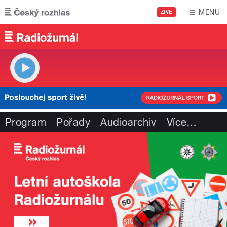
Přejít k hlavnímu obsahu
MENU
ŽIVĚ
Program
Pořady
Audioarchiv
Více
…