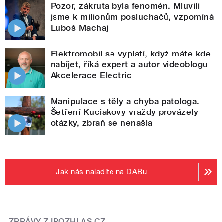
Pozor, zákruta byla fenomén. Mluvili
jsme k milionům posluchačů, vzpomíná
Luboš Machaj
Elektromobil se vyplatí, když máte kde
nabíjet, říká expert a autor videoblogu
Akcelerace Electric
Manipulace s těly a chyba patologa.
Šetření Kuciakovy vraždy provázely
otázky, zbraň se nenašla
Jak nás naladíte na DABu
ZPRÁVY Z IROZHLAS.CZ