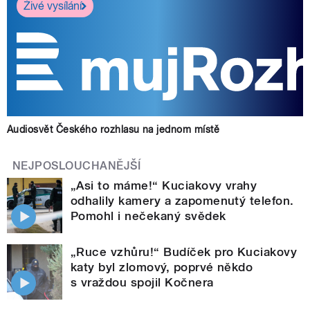
Živé vysílání
Audiosvět Českého rozhlasu na jednom místě
NEJPOSLOUCHANĚJŠÍ
„Asi to máme!“ Kuciakovy vrahy
odhalily kamery a zapomenutý telefon.
Pomohl i nečekaný svědek
„Ruce vzhůru!“ Budíček pro Kuciakovy
katy byl zlomový, poprvé někdo
s vraždou spojil Kočnera