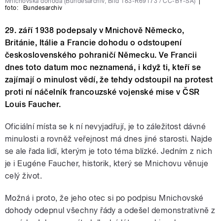
Mnichovská dohoda (Bundesarchiv, Bild 183-R69173 / CC-BY-SA)
|
foto:
Bundesarchiv
29. září 1938 podepsaly v Mnichově Německo,
Británie, Itálie a Francie dohodu o odstoupení
československého pohraničí Německu. Ve Francii
dnes toto datum moc neznamená, i když ti, kteří se
zajímají o minulost vědí, že tehdy odstoupil na protest
proti ní náčelník francouzské vojenské mise v ČSR
Louis Faucher.
Oficiální místa se k ní nevyjadřují, je to záležitost dávné
minulosti a rovněž veřejnost má dnes jiné starosti. Najde
se ale řada lidí, kterým je toto téma blízké. Jedním z nich
je i Eugéne Faucher, historik, který se Mnichovu věnuje
celý život.
Možná i proto, že jeho otec si po podpisu Mnichovské
dohody odepnul všechny řády a odešel demonstrativně z