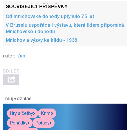
SOUVISEJÍCÍ PŘÍSPĚVKY
Od mnichovské dohody uplynulo 75 let
V Bruselu uspořádali výstavu, která lidem připomíná
Mnichovskou dohodu
Mnichov a výzvy ke klidu - 1938
autor:
jšm
mujRozhlas
Hry a četby
Krimi
Pohádky
Pořady