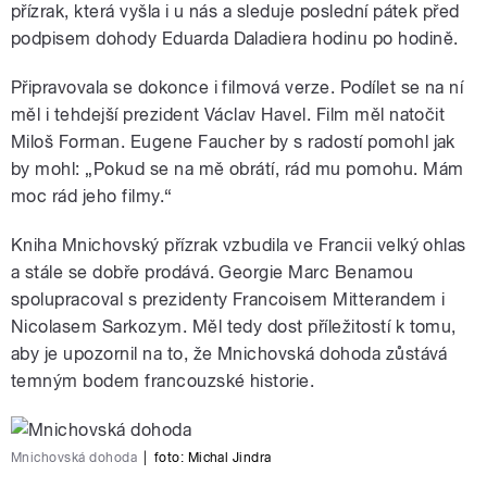
přízrak, která vyšla i u nás a sleduje poslední pátek před
podpisem dohody Eduarda Daladiera hodinu po hodině.
Připravovala se dokonce i filmová verze. Podílet se na ní
měl i tehdejší prezident Václav Havel. Film měl natočit
Miloš Forman. Eugene Faucher by s radostí pomohl jak
by mohl: „Pokud se na mě obrátí, rád mu pomohu. Mám
moc rád jeho filmy.“
Kniha Mnichovský přízrak vzbudila ve Francii velký ohlas
a stále se dobře prodává. Georgie Marc Benamou
spolupracoval s prezidenty Francoisem Mitterandem i
Nicolasem Sarkozym. Měl tedy dost příležitostí k tomu,
aby je upozornil na to, že Mnichovská dohoda zůstává
temným bodem francouzské historie.
Mnichovská dohoda
|
foto:
Michal Jindra