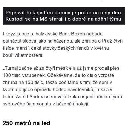
Připravit hokejistům domov je práce na celý den.
Kustodi se na MS starají i o dobré naladění týmu
I když kapacita haly Jyske Bank Boxen nebude
patnáctitisícová jako na házenou, ale zhruba o tři až čtyři
tisíce menší, čeká stovky českých fandů v květnu
bouřlivá atmosféra.
„Turnaj začne až za čtyři měsíce a už jsme prodali přes
100 tisíc vstupenek. Očekáváme, že to číslo vzroste
zhruba na 150 tisíc, takže počítáme s tím, že sem v
květnu přijede opravdu hodně návštěvníků,“ říkala v
lednu Astrid Andreassenová, členka organizačního týmu
světového šampionátu v házené i hokeji.
250 metrů na led