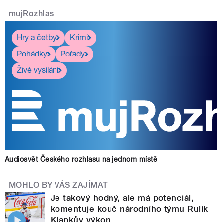
mujRozhlas
Hry a četby
Krimi
Pohádky
Pořady
Živé vysílání
Audiosvět Českého rozhlasu na jednom místě
MOHLO BY VÁS ZAJÍMAT
Je takový hodný, ale má potenciál,
komentuje kouč národního týmu Rulík
Klapkův výkon