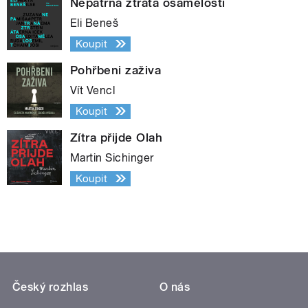
Nepatrná ztráta osamělosti
Eli Beneš
Koupit
Pohřbeni zaživa
Vít Vencl
Koupit
Zítra přijde Olah
Martin Sichinger
Koupit
Český rozhlas
O nás