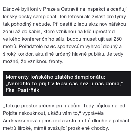
Dánové byli loni v Praze a Ostravě na inspekci a oceňují
loňský český šampionát. Ten letošní ale zvlášť pro týmy
tak pohodlný nebude. Při cestě z ledu skrz novinářskou
zónu až do kabin, které vzniknou na klíč uprostřed
velkého konferenčního sálu, budou muset ujít asi 250
metrů. Pořadatelé navíc sportovcům vyhradí dlouhý a
široký koridor, aktuálně určený hlavně publiku. Je tedy
možné, že vzniknou fronty.
Momenty loňského zlatého šampionátu:
„Nemohlo to přijít v lepší čas než u nás doma,“
říkal Pastrňák
„Toto je prostor určený jen hráčům. Tudy půjdou na led.
Pojďte nakouknout, ukážu vám to,“ vyprávěla
Andreassenová uprostřed asi sto metrů dlouhé a patnáct
metrů široké, mírně svažující prosklené chodby.