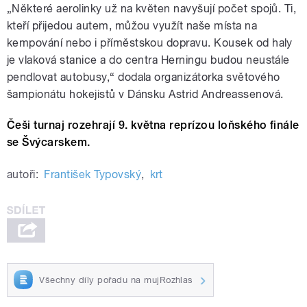
„Některé aerolinky už na květen navyšují počet spojů. Ti,
kteří přijedou autem, můžou využít naše místa na
kempování nebo i příměstskou dopravu. Kousek od haly
je vlaková stanice a do centra Herningu budou neustále
pendlovat autobusy,“ dodala organizátorka světového
šampionátu hokejistů v Dánsku Astrid Andreassenová.
Češi turnaj rozehrají 9. května reprízou loňského finále
se Švýcarskem.
autoři:
František Typovský
,
krt
Všechny díly pořadu na mujRozhlas