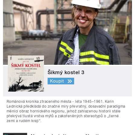
Šikmý kostel 3
Koupit
Románová kronika ztraceného města - léta 1945–1961. Karin
Lednická předkládá do značné míry převratný, dosavadní paradigma
měnící obraz hornického regionu, jehož zahlazenou historii stále
překrývá tlustá vrstva mýtů a zakořeněných stereotypů o „černé
zemi a rudém kraji“.