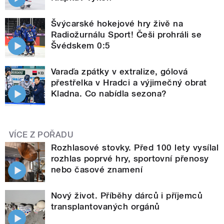
Švýcarské hokejové hry živě na
Radiožurnálu Sport! Češi prohráli se
Švédskem 0:5
Varaďa zpátky v extralize, gólová
přestřelka v Hradci a výjimečný obrat
Kladna. Co nabídla sezona?
VÍCE Z POŘADU
Rozhlasové stovky. Před 100 lety vysílal
rozhlas poprvé hry, sportovní přenosy
nebo časové znamení
Nový život. Příběhy dárců i příjemců
transplantovaných orgánů