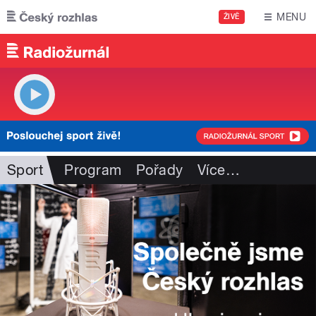
Přejít k hlavnímu obsahu
MENU
ŽIVĚ
Sport
Program
Pořady
Více
…