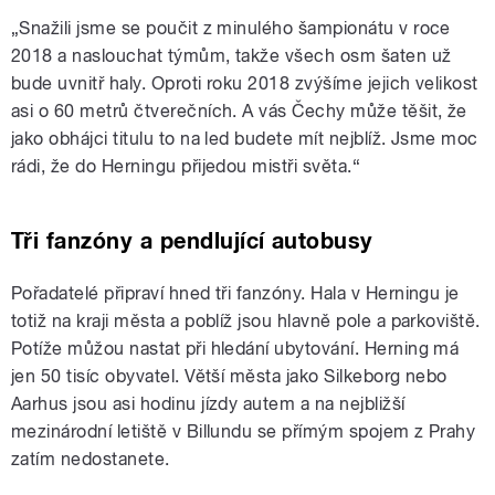
„Snažili jsme se poučit z minulého šampionátu v roce
2018 a naslouchat týmům, takže všech osm šaten už
bude uvnitř haly. Oproti roku 2018 zvýšíme jejich velikost
asi o 60 metrů čtverečních. A vás Čechy může těšit, že
jako obhájci titulu to na led budete mít nejblíž. Jsme moc
rádi, že do Herningu přijedou mistři světa.“
Tři fanzóny a pendlující autobusy
Pořadatelé připraví hned tři fanzóny. Hala v Herningu je
totiž na kraji města a poblíž jsou hlavně pole a parkoviště.
Potíže můžou nastat při hledání ubytování. Herning má
jen 50 tisíc obyvatel. Větší města jako Silkeborg nebo
Aarhus jsou asi hodinu jízdy autem a na nejbližší
mezinárodní letiště v Billundu se přímým spojem z Prahy
zatím nedostanete.