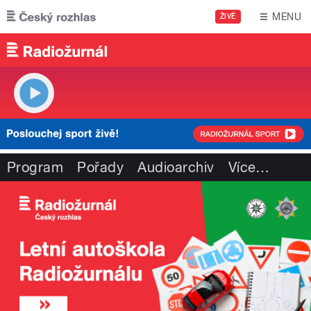
Přejít k hlavnímu obsahu
MENU
ŽIVĚ
Program
Pořady
Audioarchiv
Více
…