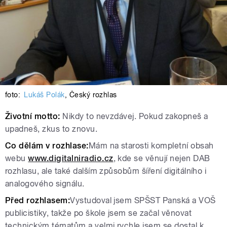
foto:
Lukáš Polák
,
Český rozhlas
Životní motto:
Nikdy to nevzdávej. Pokud zakopneš a
upadneš, zkus to znovu.
Co dělám v rozhlase:
Mám na starosti kompletní obsah
webu
www.digitalniradio.cz
, kde se věnují nejen DAB
rozhlasu, ale také dalším způsobům šíření digitálního i
analogového signálu.
Před rozhlasem:
Vystudoval jsem SPŠST Panská a VOŠ
publicistiky, takže po škole jsem se začal věnovat
technickým tématům a velmi rychle jsem se dostal k