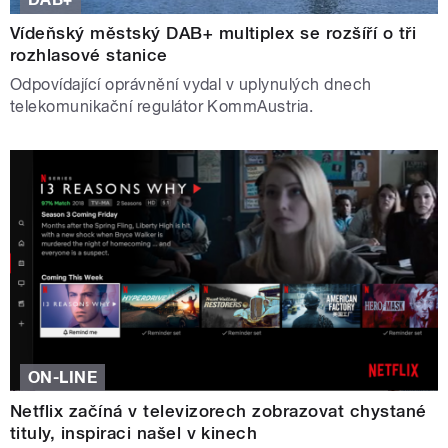
Vídeňský městský DAB+ multiplex se rozšíří o tři
rozhlasové stanice
Odpovídající oprávnění vydal v uplynulých dnech
telekomunikační regulátor KommAustria.
ON-LINE
Netflix začíná v televizorech zobrazovat chystané
tituly, inspiraci našel v kinech