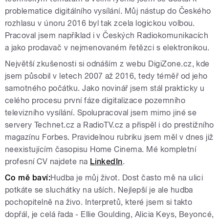
problematice digitálního vysílání. Můj nástup do Českého
rozhlasu v únoru 2016 byl tak zcela logickou volbou.
Pracoval jsem například i v Českých Radiokomunikacích
a jako prodavač v nejmenovaném řetězci s elektronikou.
Největší zkušenosti si odnáším z webu DigiZone.cz, kde
jsem působil v letech 2007 až 2016, tedy téměř od jeho
samotného počátku. Jako novinář jsem stál prakticky u
celého procesu první fáze digitalizace pozemního
televizního vysílání. Spolupracoval jsem mimo jiné se
servery Technet.cz a RadioTV.cz a přispěl i do prestižního
magazínu Forbes. Pravidelnou rubriku jsem měl v dnes již
neexistujícím časopisu Home Cinema. Mé kompletní
profesní CV najdete na
LinkedIn
.
Co mě baví:
Hudba je můj život. Dost často mě na ulici
potkáte se sluchátky na uších. Nejlepší je ale hudba
pochopitelně na živo. Interpretů, které jsem si takto
dopřál, je celá řada - Ellie Goulding, Alicia Keys, Beyoncé,