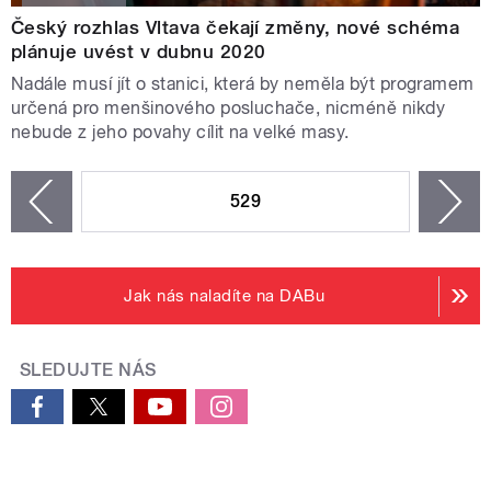
Český rozhlas Vltava čekají změny, nové schéma
plánuje uvést v dubnu 2020
Nadále musí jít o stanici, která by neměla být programem
určená pro menšinového posluchače, nicméně nikdy
nebude z jeho povahy cílit na velké masy.
STRÁNKY
529
n
zí
Jak nás naladíte na DABu
SLEDUJTE NÁS