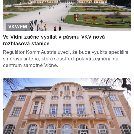
VKV/FM
Ve Vídni začne vysílat v pásmu VKV nová
rozhlasová stanice
Regulátor KommAustria uvedl, že bude využita speciální
směrová anténa, která soustředí pokrytí zejména na
centrum samotné Vídně.