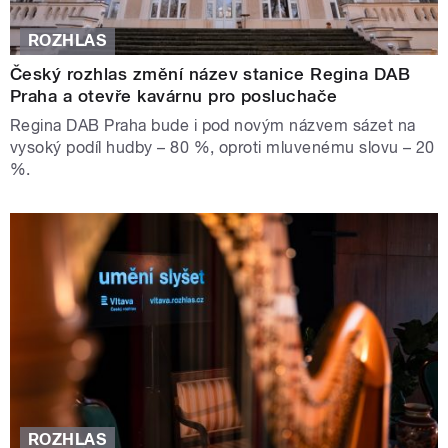
ROZHLAS
Český rozhlas změní název stanice Regina DAB
Praha a otevře kavárnu pro posluchače
Regina DAB Praha bude i pod novým názvem sázet na
vysoký podíl hudby – 80 %, oproti mluvenému slovu – 20
%.
ROZHLAS