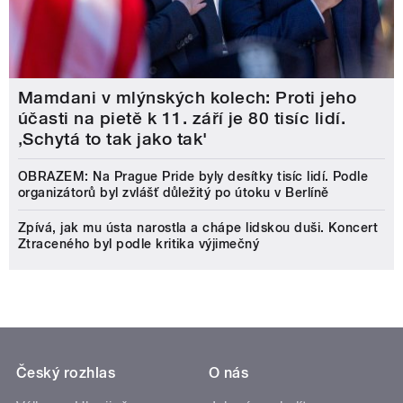
Mamdani v mlýnských kolech: Proti jeho
účasti na pietě k 11. září je 80 tisíc lidí.
‚Schytá to tak jako tak'
OBRAZEM: Na Prague Pride byly desítky tisíc lidí. Podle
organizátorů byl zvlášť důležitý po útoku v Berlíně
Zpívá, jak mu ústa narostla a chápe lidskou duši. Koncert
Ztraceného byl podle kritika výjimečný
Český rozhlas
O nás