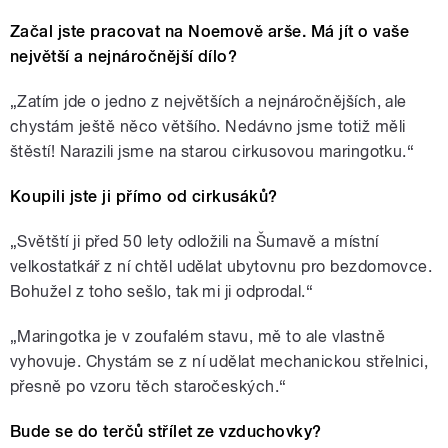
Začal jste pracovat na Noemově arše. Má jít o vaše
největší a nejnáročnější dílo?
„Zatím jde o jedno z největších a nejnáročnějších, ale
chystám ještě něco většího. Nedávno jsme totiž měli
štěstí! Narazili jsme na starou cirkusovou maringotku.“
Koupili jste ji přímo od cirkusáků?
„Světští ji před 50 lety odložili na Šumavě a místní
velkostatkář z ní chtěl udělat ubytovnu pro bezdomovce.
Bohužel z toho sešlo, tak mi ji odprodal.“
„Maringotka je v zoufalém stavu, mě to ale vlastně
vyhovuje. Chystám se z ní udělat mechanickou střelnici,
přesně po vzoru těch staročeských.“
Bude se do terčů střílet ze vzduchovky?