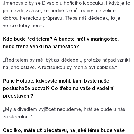
Jmenovalo by se Divadlo u hořícího klobouku. I když je to
jen návrh, zdá se, že hodně členů rodiny má velice
dobrou hereckou průpravu. Třeba náš dědeček, to je
velice dobrý herec.“
Kdo bude ředitelem? A budete hrát v maringotce,
nebo třeba venku na náměstích?
„Ředitelem by měl být asi dědeček, protože nápad vznikl
na jeho oslavě. A režisérkou by mohla být babička.“
Pane Holube, kdybyste mohl, kam byste naše
posluchače pozval? Co třeba na vaše divadelní
představení?
„My s divadlem vyjíždět nebudeme, hrát se bude u nás
za stodolou.“
Cecilko, máte už představu, na jaké téma bude vaše