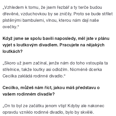
„Vzhledem k tomu, že jsem řezbář a ty terče budou
dřevěné, vzduchovkou by se zničily. Proto se bude střílet
plstěnými bambulemi, vlnou, kterou nám dají naše
ovečky.“
Když jsme se spolu bavili naposledy, měl jste v plánu
vyjet s loutkovým divadlem. Pracujete na nějakých
loutkách?
„Skoro už jsem začínal, jenže nám do toho vstoupila ta
střelnice, takže loutky asi odložím. Nicméně dcerka
Cecilka zakládá rodinné divadlo.“
Cecilko, můžeš nám říct, jakou máš představu o
vašem rodinném divadle?
„On to byl ze začátku jenom vtip! Kdyby ale nakonec
opravdu vzniklo rodinné divadlo, bylo by skvělé.