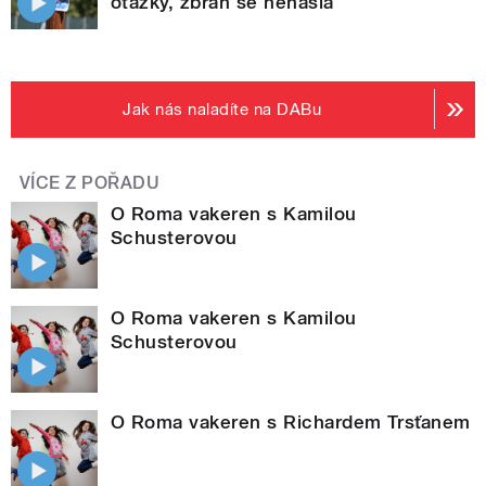
otázky, zbraň se nenašla
Jak nás naladíte na DABu
VÍCE Z POŘADU
O Roma vakeren s Kamilou
Schusterovou
O Roma vakeren s Kamilou
Schusterovou
O Roma vakeren s Richardem Trsťanem