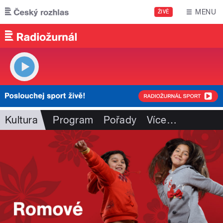
Přejít k hlavnímu obsahu
MENU
ŽIVĚ
Kultura
Program
Pořady
Více
…