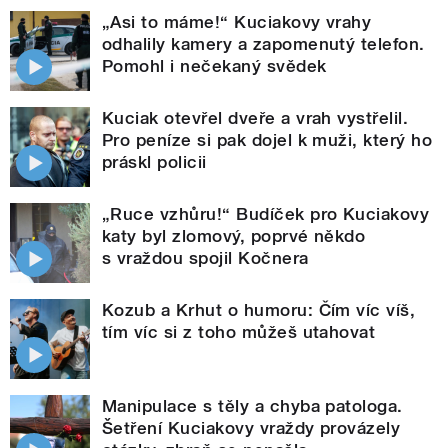
„Asi to máme!“ Kuciakovy vrahy
odhalily kamery a zapomenutý telefon.
Pomohl i nečekaný svědek
Kuciak otevřel dveře a vrah vystřelil.
Pro peníze si pak dojel k muži, který ho
práskl policii
„Ruce vzhůru!“ Budíček pro Kuciakovy
katy byl zlomový, poprvé někdo
s vraždou spojil Kočnera
Kozub a Krhut o humoru: Čím víc víš,
tím víc si z toho můžeš utahovat
Manipulace s těly a chyba patologa.
Šetření Kuciakovy vraždy provázely