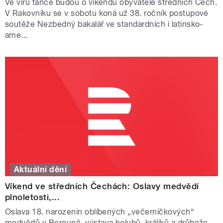
Ve víru tance budou o víkendu obyvatelé středních Čech.
V Rakovníku se v sobotu koná už 38. ročník postupové
soutěže Nezbedný bakalář ve standardních i latinsko-
ame...
Aktuální dění
Víkend ve středních Čechách: Oslavy medvědí
plnoletosti,...
Oslava 18. narozenin oblíbených „večerníčkových“
medvědů v Berouně, výstava holubů, králíků a drůbeže