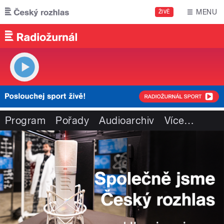
Přejít k hlavnímu obsahu
MENU
ŽIVĚ
Program
Pořady
Audioarchiv
Více
…