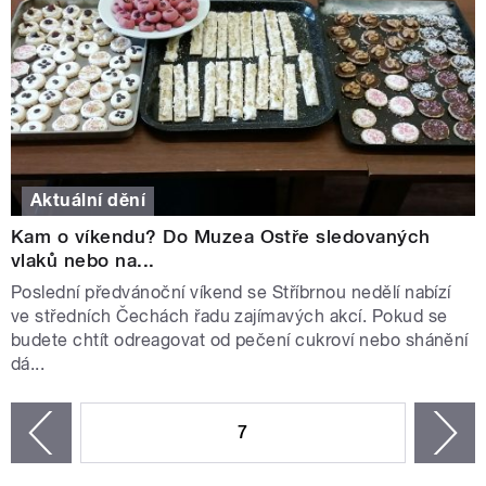
Aktuální dění
Kam o víkendu? Do Muzea Ostře sledovaných
vlaků nebo na...
Poslední předvánoční víkend se Stříbrnou nedělí nabízí
ve středních Čechách řadu zajímavých akcí. Pokud se
budete chtít odreagovat od pečení cukroví nebo shánění
dá...
STRÁNKY
7
n
zí