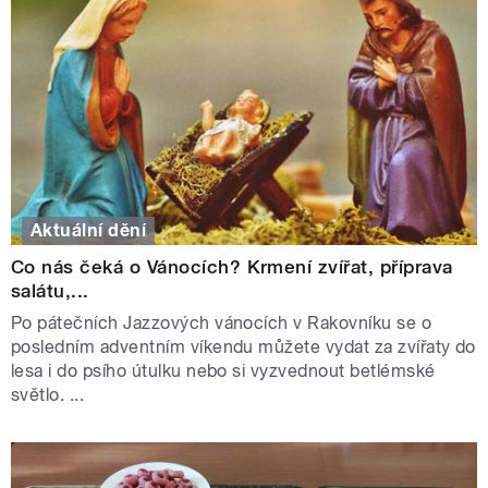
Aktuální dění
Co nás čeká o Vánocích? Krmení zvířat, příprava
salátu,...
Po pátečních Jazzových vánocích v Rakovníku se o
posledním adventním víkendu můžete vydat za zvířaty do
lesa i do psího útulku nebo si vyzvednout betlémské
světlo. ...