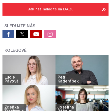
Jak nás naladíte na DABu
SLEDUJTE NÁS
KOLEGOVÉ
Lucie
Petr
Pávová
Kadeřábek
Zdeňka
Josefína