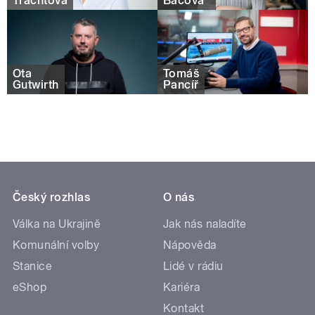
Trachtová
Báčová
Ota
Tomáš
Gutwirth
Pancíř
Český rozhlas
O nás
Válka na Ukrajině
Jak nás naladíte
Komunální volby
Nápověda
Stanice
Lidé v rádiu
eShop
Kariéra
Kontakt