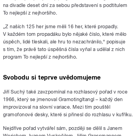
na divadle deset dní za sebou představení s podtitulem
To nejlepší z nejhoršího.
„Z naších 125 her jsme měli 16 her, které propadly.
V každém tom propadáku bylo nějaké číslo, které mělo
úspěch, lidé tleskali, ale hru to nezachránilo,“ popisuje
s tím, že právě tato úspěšná čísla vyňal a udělal z nich
program To nejlepší z nejhoršího.
Svobodu si teprve uvědomujeme
Jiří Suchý také zavzpomínal na rozhlasový pořad v roce
1966, který se jmenoval Gramotingltangl – každý den
improvizoval na slovní variace. Mezi tím pouštěl
gramofonové desky, které si přinesl do rozhlasu v kufříku.
Nejdříve pořad vytvářel sám, později se dělil s Janem
Werichem, Ivanem Vyskočilem, Jiřím Grossmannem