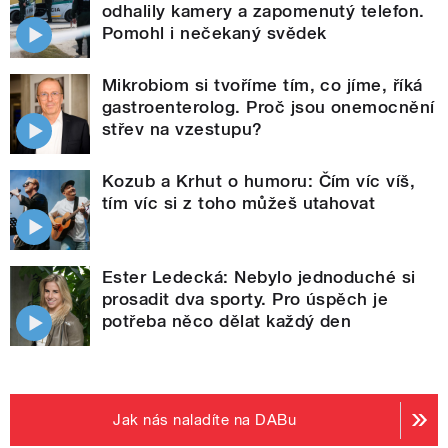
odhalily kamery a zapomenutý telefon.
Pomohl i nečekaný svědek
Mikrobiom si tvoříme tím, co jíme, říká
gastroenterolog. Proč jsou onemocnění
střev na vzestupu?
Kozub a Krhut o humoru: Čím víc víš,
tím víc si z toho můžeš utahovat
Ester Ledecká: Nebylo jednoduché si
prosadit dva sporty. Pro úspěch je
potřeba něco dělat každý den
Jak nás naladíte na DABu