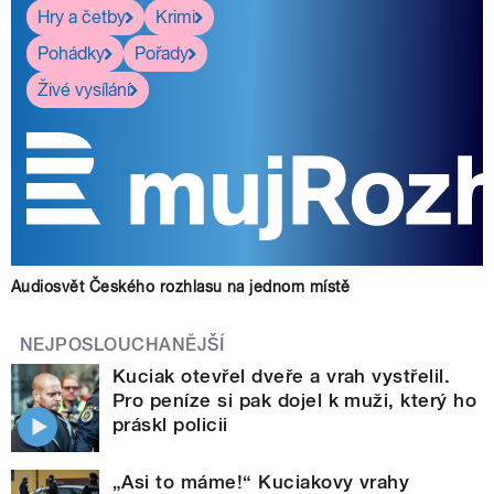
Hry a četby
Krimi
Pohádky
Pořady
Živé vysílání
Audiosvět Českého rozhlasu na jednom místě
NEJPOSLOUCHANĚJŠÍ
Kuciak otevřel dveře a vrah vystřelil.
Pro peníze si pak dojel k muži, který ho
práskl policii
„Asi to máme!“ Kuciakovy vrahy