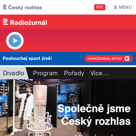
Přejít k hlavnímu obsahu
MENU
ŽIVĚ
Divadlo
Program
Pořady
Více
…