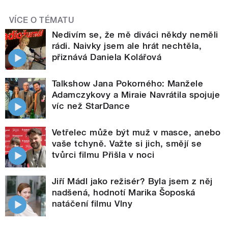
VÍCE O TÉMATU
Nedivím se, že mě diváci někdy neměli
rádi. Naivky jsem ale hrát nechtěla,
přiznává Daniela Kolářová
Talkshow Jana Pokorného: Manžele
Adamczykovy a Miraie Navrátila spojuje
víc než StarDance
Vetřelec může být muž v masce, anebo
vaše tchyně. Važte si jich, smějí se
tvůrci filmu Přišla v noci
Jiří Mádl jako režisér? Byla jsem z něj
nadšená, hodnotí Marika Šoposká
natáčení filmu Vlny