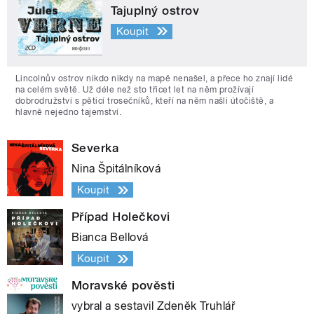
Tajuplný ostrov
Koupit
Lincolnův ostrov nikdo nikdy na mapě nenašel, a přece ho znají lidé
na celém světě. Už déle než sto třicet let na něm prožívají
dobrodružství s pěticí trosečníků, kteří na něm našli útočiště, a
hlavně nejedno tajemství.
Severka
Nina Špitálníková
Koupit
Případ Holečkovi
Bianca Bellová
Koupit
Moravské pověsti
vybral a sestavil Zdeněk Truhlář