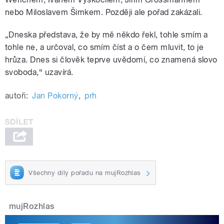
nebo Miloslavem Šimkem. Později ale pořad zakázali.
„Dneska představa, že by mě někdo řekl, tohle smím a
tohle ne, a určoval, co smím číst a o čem mluvit, to je
hrůza. Dnes si člověk teprve uvědomí, co znamená slovo
svoboda,“ uzavírá.
autoři:
Jan Pokorný
,
prh
Všechny díly pořadu na mujRozhlas
mujRozhlas