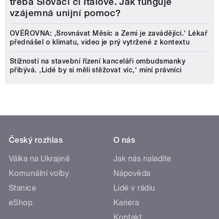
třeba Slováci či Italové. Jak funguje
vzájemná unijní pomoc?
OVĚŘOVNA: ‚Srovnávat Měsíc a Zemi je zavádějící.‘ Lékař
přednášel o klimatu, video je prý vytržené z kontextu
Stížností na stavební řízení kanceláři ombudsmanky
přibývá. ‚Lidé by si měli stěžovat víc,‘ míní právníci
Český rozhlas
O nás
Válka na Ukrajině
Jak nás naladíte
Komunální volby
Nápověda
Stanice
Lidé v rádiu
eShop
Kariéra
Kontakt