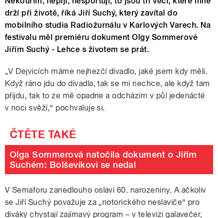
Nekouřím, nepiji, nesportuji, to jsou tři věci, které mne
drží při životě, říká Jiří Suchý, který zavítal do
mobilního studia Radiožurnálu v Karlových Varech. Na
festivalu měl premiéru dokument Olgy Sommerové
Jiřím Suchý - Lehce s životem se prát.
„V Dejvicích máme nejhezčí divadlo, jaké jsem kdy měli.
Když ráno jdu do divadla, tak se mi nechce, ale když tam
přijdu, tak to ze mě opadne a odcházím v půl jedenácté
v noci svěží,“ pochvaluje si.
Olga Sommerová natočila dokument o Jiřím
Suchém: Bolševikovi se nedal
V Semaforu zanedlouho oslaví 60. narozeniny. A ačkoliv
se Jiří Suchý považuje za „notorického neslaviče“ pro
diváky chystají zajímavý program – v televizi galavečer,