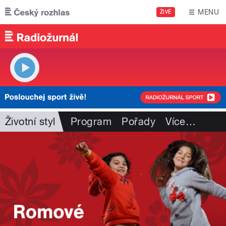
Přejít k hlavnímu obsahu
MENU
ŽIVĚ
Životní styl
Program
Pořady
Více
…