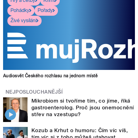
Hry a četby
Krimi
Pohádky
Pořady
Živé vysílání
Audiosvět Českého rozhlasu na jednom místě
NEJPOSLOUCHANĚJŠÍ
Mikrobiom si tvoříme tím, co jíme, říká
gastroenterolog. Proč jsou onemocnění
střev na vzestupu?
Kozub a Krhut o humoru: Čím víc víš,
tím víc si z toho můžeš utahovat