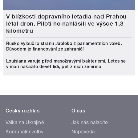
V blízkosti dopravního letadla nad Prahou
létal dron. Piloti ho nahlásili ve výšce 1,3
kilometru
Rusko vyloučilo stranu Jabloko z parlamentních voleb.
Důvodem je financování ze zahraničí
Louisiana varuje před masožravými bakteriemi. Letos se
v moři nakazilo devět lidí, pět z nich zemřelo
Český rozhlas
O nás
Válka na Ukrajině
Jak nás naladíte
Komunální volby
Nápověda