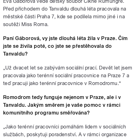
Eva Gáborová vede dětský soubor Cikne Rumungre.
Před příchodem do Tanvaldu dlouhá léta pracovala na
městské části Praha 7, kde se podílela mimo jiné i na
soutěži Miss Roma.
Paní Gáborová, vy jste dlouhá léta žila v Praze. Čím
jste se živila poté, co jste se přestěhovala do
Tanvaldu?
„
Už dvacet let se zabývám sociální prací. Devět let jsem
pracovala jako terénní sociální pracovnice na Praze 7 a
teď pracuji jako terénní pracovnice v Romodromu.“
Romodrom tedy funguje nejenom v Praze, ale i v
Tanvaldu. Jakým směrem je vaše pomoc v rámci
komunitního programu směřována?
„
Jako terénní pracovníci pomáhám lidem v sociálních
službách, poskytuji poradenství. A v rámci organizace