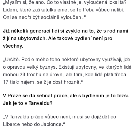
„
Myslím si, že ano. Co to vlastně je, vyloučená lokalita?
Lidem, které zaškatulkujeme, se to třeba vůbec nelíbí.
Oni se necítí být sociálně vyloučeni.“
Již několik generací lidí si zvyklo na to, že s rodinami
žijí na ubytovnách. Ale takové bydlení není pro
všechny.
„
Určitě. Podle mého toho některé ubytovny využívají, jde
o opravdu velký byznys. Existují ubytovny, ve kterých lidé
mohou žít trochu na úrovni, ale tam, kde lidé platí třeba
17 tisíc nájem, se žije dost hrozně.“
V Praze se dá sehnat práce, ale s bydlením je to těžší.
Jak je to v Tanvaldu?
„
V Tanvaldu práce vůbec není, musí se dojíždět do
Liberce nebo do Jablonce.“