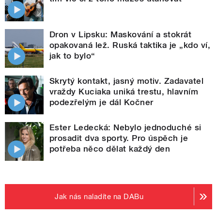
Dron v Lipsku: Maskování a stokrát
opakovaná lež. Ruská taktika je „kdo ví,
jak to bylo“
Skrytý kontakt, jasný motiv. Zadavatel
vraždy Kuciaka uniká trestu, hlavním
podezřelým je dál Kočner
Ester Ledecká: Nebylo jednoduché si
prosadit dva sporty. Pro úspěch je
potřeba něco dělat každý den
Jak nás naladíte na DABu