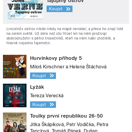
Tajuplný ostrov
Koupit
Lincolnův ostrov nikdo nikdy na mapě nenašel, a přece ho znají lidé
na celém světě. Už déle než sto třicet let na něm prožívají
dobrodružství s pěticí trosečníků, kteří na něm našli útočiště, a
hlavně nejedno tajemství.
Hurvínkovy příhody 5
Miloš Kirschner a Helena Štáchová
Koupit
Lyžák
Tereza Verecká
Koupit
Toulky první republikou 26-50
Jitka Škápíková, Petr Vodička, Petra
Tanclová, Tomáš Pánek, Dušan