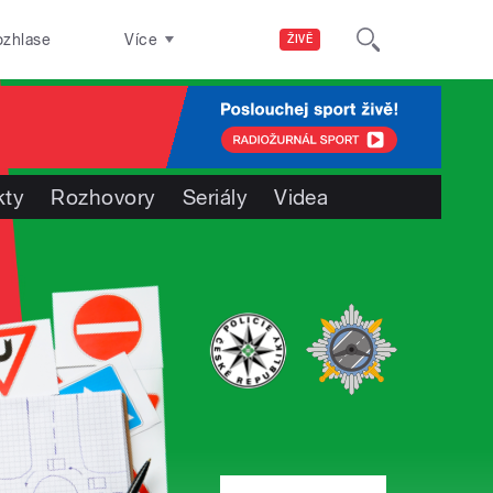
ozhlase
Více
ŽIVĚ
kty
Rozhovory
Seriály
Videa