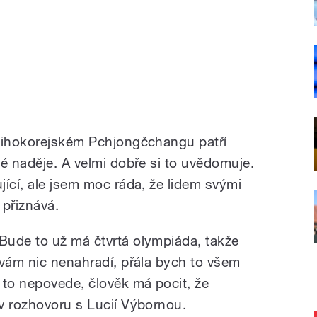
 jihokorejském Pchjongčchangu patří
é naděje. A velmi dobře si to uvědomuje.
ící, ale jsem moc ráda, že lidem svými
 přiznává.
Bude to už má čtvrtá olympiáda, takže
 vám nic nenahradí, přála bych to všem
to nepovede, člověk má pocit, že
v rozhovoru s Lucií Výbornou.