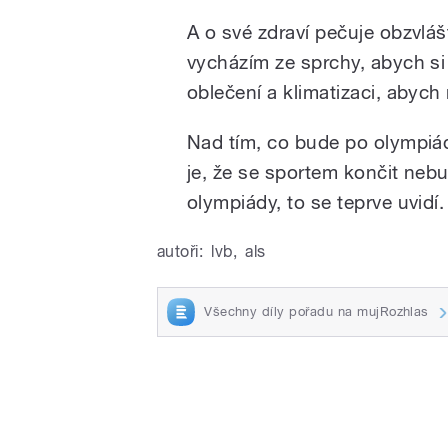
A o své zdraví pečuje obzvlá
vycházím ze sprchy, abych si 
oblečení a klimatizaci, abyc
Nad tím, co bude po olympiádě
je, že se sportem končit neb
olympiády, to se teprve uvidí.
autoři:
lvb
,
als
Všechny díly pořadu na mujRozhlas