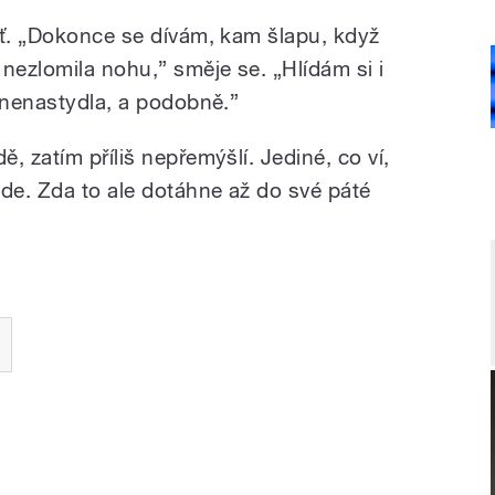
šť. „Dokonce se dívám, kam šlapu, když
nezlomila nohu,” směje se. „Hlídám si i
h nenastydla, a podobně.”
, zatím příliš nepřemýšlí. Jediné, co ví,
ude. Zda to ale dotáhne až do své páté