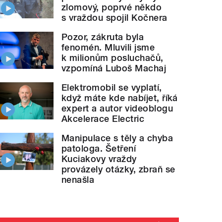
zlomový, poprvé někdo
s vraždou spojil Kočnera
Pozor, zákruta byla
fenomén. Mluvili jsme
k milionům posluchačů,
vzpomíná Luboš Machaj
Elektromobil se vyplatí,
když máte kde nabíjet, říká
expert a autor videoblogu
Akcelerace Electric
Manipulace s těly a chyba
patologa. Šetření
Kuciakovy vraždy
provázely otázky, zbraň se
nenašla