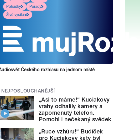
Pohádky
Pořady
Živé vysílání
Audiosvět Českého rozhlasu na jednom místě
NEJPOSLOUCHANĚJŠÍ
„Asi to máme!“ Kuciakovy
vrahy odhalily kamery a
zapomenutý telefon.
Pomohl i nečekaný svědek
„Ruce vzhůru!“ Budíček
pro Kuciakovy katy byl