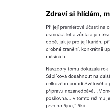
Zdraví si hlídám, 
Při její premiérové účasti na 
osmnáct let a zůstala jen tě
době, jak je pro její kariéru p
drobné zranění, konkrétně úpo
měsících.
Navzdory tomu dokázala rok 
Sáblíková dosáhnout na další
celkového pořadí Světového p
přípravu nezanedbává. „Momen
posilovna… v tomto režimu j
prvního října,” říká.