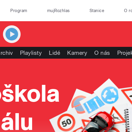
Program
mujRozhlas
Stanice
O r
rchiv
Playlisty
Lidé
Kamery
O nás
Proje