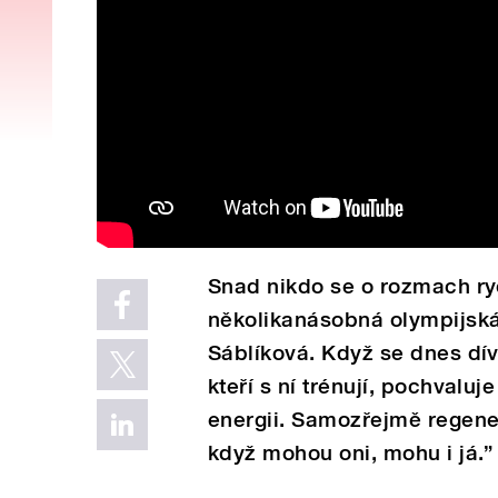
Snad nikdo se o rozmach ry
několikanásobná olympijská
Sáblíková. Když se dnes dí
kteří s ní trénují, pochvaluje
energii. Samozřejmě regeneru
když mohou oni, mohu i já.”