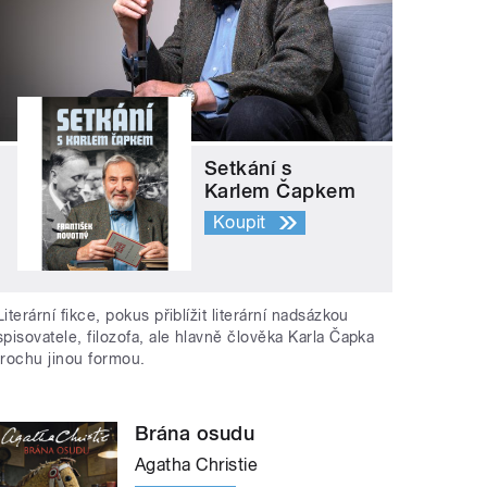
Setkání s
Karlem Čapkem
Koupit
Literární fikce, pokus přiblížit literární nadsázkou
spisovatele, filozofa, ale hlavně člověka Karla Čapka
trochu jinou formou.
Brána osudu
Agatha Christie