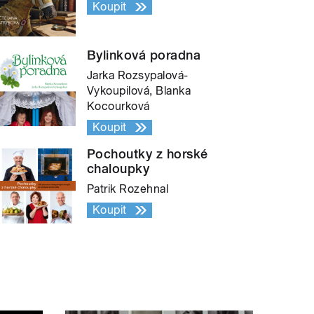
Koupit
Bylinková poradna
Jarka Rozsypalová-
Vykoupilová, Blanka
Kocourková
Koupit
Pochoutky z horské
chaloupky
Patrik Rozehnal
Koupit