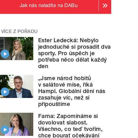
Jak nás naladíte na DABu
VÍCE Z POŘADU
Ester Ledecká: Nebylo
jednoduché si prosadit dva
sporty. Pro úspěch je
potřeba něco dělat každý
den
„Jsme národ hobitů
v salátové míse, říká
Hampl. Globální dění nás
zasahuje víc, než si
připouštíme
Farna: Zapomínáme si
dovolovat slabost.
Všechno, co teď tvořím,
chce bourat očekávání