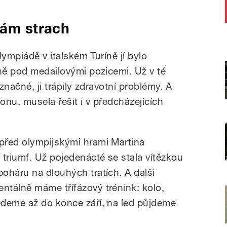
mám strach
olympiádě v italském Turíně jí bylo
sně pod medailovými pozicemi. Už v té
říznačné, ji trápily zdravotní problémy. A
nu, musela řešit i v předcházejících
před olympijskými hrami Martina
 triumf. Už pojedenácté se stala vítězkou
oháru na dlouhých tratích. A další
tálně máme třífázový trénink: kolo,
edeme až do konce září, na led půjdeme