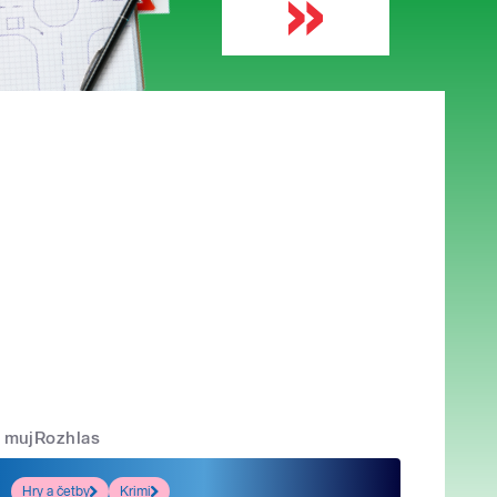
mujRozhlas
Hry a četby
Krimi