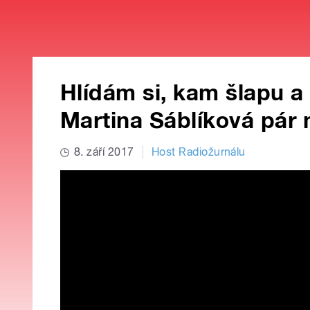
Hlídám si, kam šlapu a 
Martina Sáblíková pár
8. září 2017
Host Radiožurnálu