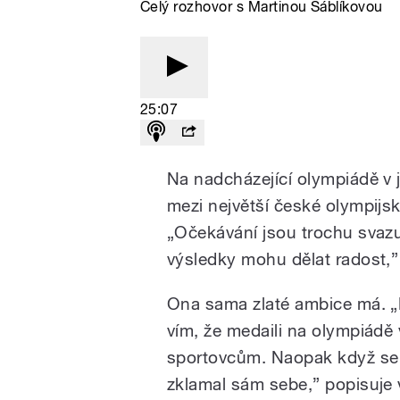
Celý rozhovor s Martinou Sáblíkovou
25:07
Na nadcházející olympiádě v
mezi největší české olympijsk
„Očekávání jsou trochu svazuj
výsledky mohu dělat radost,”
Ona sama zlaté ambice má. „
vím, že medaili na olympiádě
sportovcům. Naopak když se 
zklamal sám sebe,” popisuje 