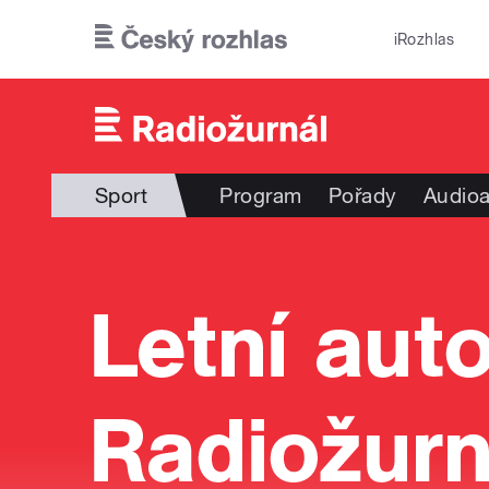
Přejít k hlavnímu obsahu
iRozhlas
Sport
Program
Pořady
Audioa