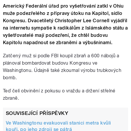
Americký Federální úřad pro vyšetřování zatkl v Ohiu
muže podezřelého z přípravy útoku na Kapitol, sídlo
Kongresu. Dvacetiletý Christopher Lee Cornell vyjádřil
na internetu sympatie k radikálům z Islámského státu a
vyšetřovatelé mají podezření, že chtěl budovu
Kapitolu napadnout se zbraněmi a výbušninami.
Zatčený muž si podle FBI koupil zbraň a 600 nábojů a
plánoval bombardovat budovu Kongresu ve
Washingtonu. Údajně také zkoumal výrobu trubkových
bomb.
Teď čelí obvinění z pokusu o vraždu a držení střelné
zbraně.
SOUVISEJÍCÍ PŘÍSPĚVKY
Ve Washingtonu evakuovali stanici metra kvůli
kouři, po jeho zdroji se pátrá