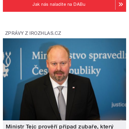
Jak nás naladíte na DABu
ZPRÁVY Z IROZHLAS.CZ
Ministr Tejc prověří případ zubaře, který