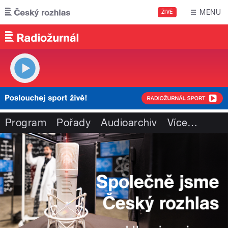
Přejít k hlavnímu obsahu
MENU
ŽIVĚ
Program
Pořady
Audioarchiv
Více
…