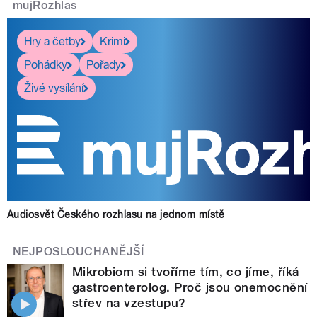
mujRozhlas
Hry a četby
Krimi
Pohádky
Pořady
Živé vysílání
Audiosvět Českého rozhlasu na jednom místě
NEJPOSLOUCHANĚJŠÍ
Mikrobiom si tvoříme tím, co jíme, říká
gastroenterolog. Proč jsou onemocnění
střev na vzestupu?