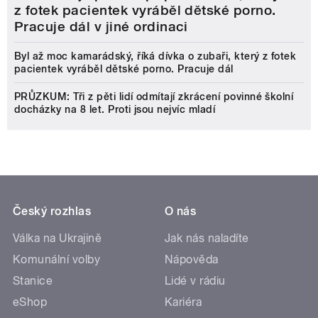
z fotek pacientek vyráběl dětské porno.
Pracuje dál v jiné ordinaci
Byl až moc kamarádský, říká dívka o zubaři, který z fotek
pacientek vyráběl dětské porno. Pracuje dál
PRŮZKUM: Tři z pěti lidí odmítají zkrácení povinné školní
docházky na 8 let. Proti jsou nejvíc mladí
Český rozhlas
O nás
Válka na Ukrajině
Jak nás naladíte
Komunální volby
Nápověda
Stanice
Lidé v rádiu
eShop
Kariéra