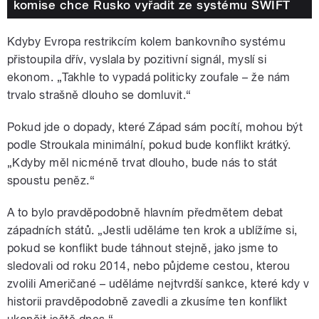
komise chce Rusko vyřadit ze systému SWIFT
Kdyby Evropa restrikcím kolem bankovního systému
přistoupila dřív, vyslala by pozitivní signál, myslí si
ekonom. „Takhle to vypadá politicky zoufale – že nám
trvalo strašně dlouho se domluvit.“
Pokud jde o dopady, které Západ sám pocítí, mohou být
podle Stroukala minimální, pokud bude konflikt krátký.
„Kdyby měl nicméně trvat dlouho, bude nás to stát
spoustu peněz.“
A to bylo pravděpodobně hlavním předmětem debat
západních států. „Jestli uděláme ten krok a ublížíme si,
pokud se konflikt bude táhnout stejně, jako jsme to
sledovali od roku 2014, nebo půjdeme cestou, kterou
zvolili Američané – uděláme nejtvrdší sankce, které kdy v
historii pravděpodobně zavedli a zkusíme ten konflikt