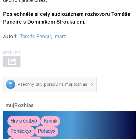
ukončit ještě dnes.“
Poslechněte si celý audiozáznam rozhovoru Tomáše
Pancíře s Dominikem Stroukalem.
autoři:
Tomáš Pancíř
,
marz
Všechny díly pořadu na mujRozhlas
mujRozhlas
Hry a četby
Krimi
Pohádky
Pořady