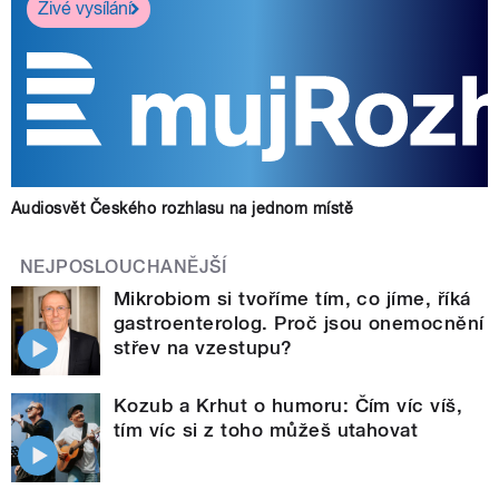
Živé vysílání
Audiosvět Českého rozhlasu na jednom místě
NEJPOSLOUCHANĚJŠÍ
Mikrobiom si tvoříme tím, co jíme, říká
gastroenterolog. Proč jsou onemocnění
střev na vzestupu?
Kozub a Krhut o humoru: Čím víc víš,
tím víc si z toho můžeš utahovat