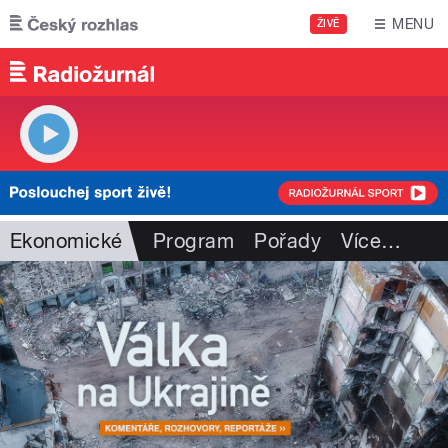
Přejít k hlavnímu obsahu
MENU
ŽIVĚ
Ekonomické
Program
Pořady
Více
…