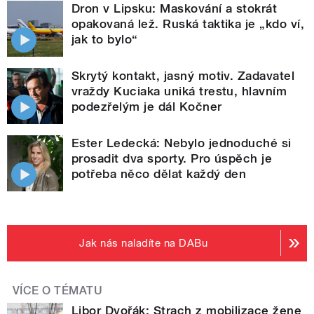
Dron v Lipsku: Maskování a stokrát
opakovaná lež. Ruská taktika je „kdo ví,
jak to bylo“
Skrytý kontakt, jasný motiv. Zadavatel
vraždy Kuciaka uniká trestu, hlavním
podezřelým je dál Kočner
Ester Ledecká: Nebylo jednoduché si
prosadit dva sporty. Pro úspěch je
potřeba něco dělat každý den
Jak nás naladíte na DABu
VÍCE O TÉMATU
Libor Dvořák: Strach z mobilizace žene