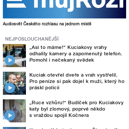
Audiosvět Českého rozhlasu na jednom místě
NEJPOSLOUCHANĚJŠÍ
„Asi to máme!“ Kuciakovy vrahy
odhalily kamery a zapomenutý telefon.
Pomohl i nečekaný svědek
Kuciak otevřel dveře a vrah vystřelil.
Pro peníze si pak dojel k muži, který ho
práskl policii
„Ruce vzhůru!“ Budíček pro Kuciakovy
katy byl zlomový, poprvé někdo
s vraždou spojil Kočnera