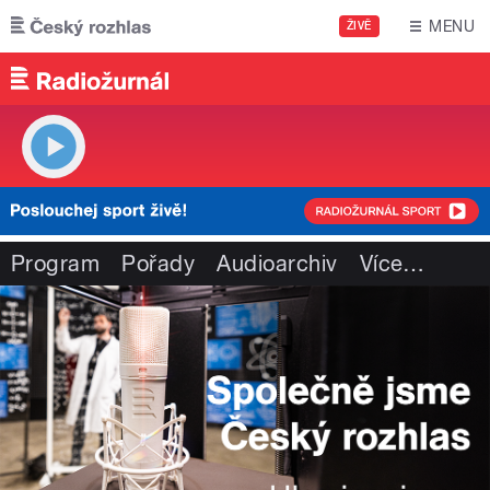
Přejít k hlavnímu obsahu
MENU
ŽIVĚ
Program
Pořady
Audioarchiv
Více
…