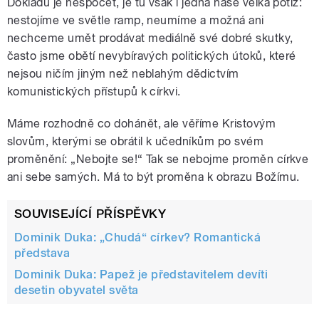
Dokladů je nespočet, je tu však i jedna naše velká potíž:
nestojíme ve světle ramp, neumíme a možná ani
nechceme umět prodávat mediálně své dobré skutky,
často jsme obětí nevybíravých politických útoků, které
nejsou ničím jiným než neblahým dědictvím
komunistických přístupů k církvi.
Máme rozhodně co dohánět, ale věříme Kristovým
slovům, kterými se obrátil k učedníkům po svém
proměnění: „Nebojte se!“ Tak se nebojme proměn církve
ani sebe samých. Má to být proměna k obrazu Božímu.
SOUVISEJÍCÍ PŘÍSPĚVKY
Dominik Duka: „Chudá“ církev? Romantická
představa
Dominik Duka: Papež je představitelem devíti
desetin obyvatel světa