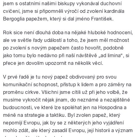
jsem s ostatními našimi biskupy vykonával duchovní
cvičení, jsme si připomněli výročí od zvolení kardinála
Bergoglia papežem, který si dal jméno František.
Rok sice není dlouhá doba na nějaké hluboké hodnocení,
ale ve světle řady událostí a toho, že jsem měl možnost
po zvolení s novým papežem často hovořit, podobně
jako tomu bylo nedávno při naší návštěvě „ad limina“, si
přece jen dovolím upozornit na několik věcí.
V prvé řadě je tu nový papež obdivovaný pro svou
komunikační schopnost, přístup k lidem a pro záměry na
proměnu církve. Všichni jsme cítili už při jeho volbě, že
musíme vykročit nějak jinam, do neznámé a nezajištěné
budoucnosti, ve které lze spoléhat jen na Hospodina a
méně na strategie a taktiku. Byl zvolen papež, který
nepomíjí Evropu, jak by se z některých jeho vyjádření
mohlo zdát, ale který zasadil Evropu, její historii a význam