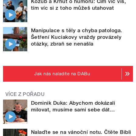
Kozub a Krhut o humoru: Čím víc víš,
tím víc si z toho můžeš utahovat
Manipulace s těly a chyba patologa.
Šetření Kuciakovy vraždy provázely
otázky, zbraň se nenašla
Jak nás naladíte na DABu
VÍCE Z POŘADU
Dominik Duka: Abychom dokázali
milovat, musíme sami sebe dát...
Nalaďte se na vánoční notu. Čtěte Bibli