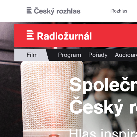
Přejít k hlavnímu obsahu
iRozhlas
Film
Program
Pořady
Audioar