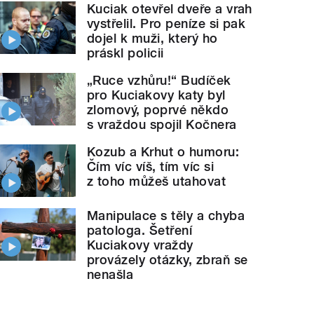
Kuciak otevřel dveře a vrah
vystřelil. Pro peníze si pak
dojel k muži, který ho
práskl policii
„Ruce vzhůru!“ Budíček
pro Kuciakovy katy byl
zlomový, poprvé někdo
s vraždou spojil Kočnera
Kozub a Krhut o humoru:
Čím víc víš, tím víc si
z toho můžeš utahovat
Manipulace s těly a chyba
patologa. Šetření
Kuciakovy vraždy
provázely otázky, zbraň se
nenašla