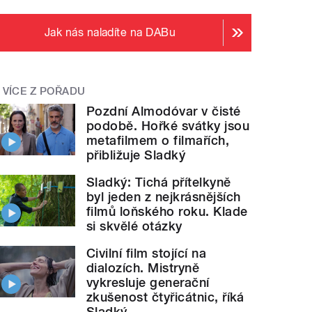
Jak nás naladíte na DABu
VÍCE Z POŘADU
Pozdní Almodóvar v čisté
podobě. Hořké svátky jsou
metafilmem o filmařích,
přibližuje Sladký
Sladký: Tichá přítelkyně
byl jeden z nejkrásnějších
filmů loňského roku. Klade
si skvělé otázky
Civilní film stojící na
dialozích. Mistryně
vykresluje generační
zkušenost čtyřicátnic, říká
Sladký