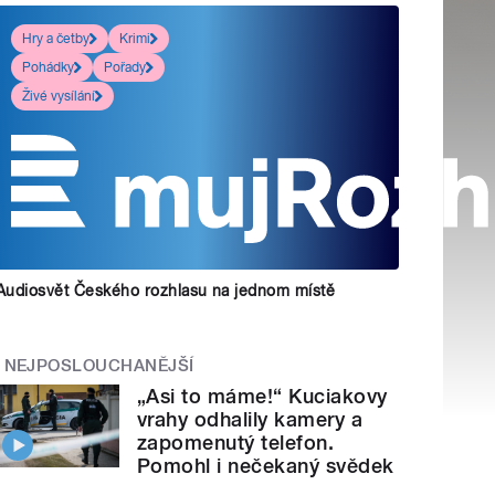
Hry a četby
Krimi
Pohádky
Pořady
Živé vysílání
Audiosvět Českého rozhlasu na jednom místě
NEJPOSLOUCHANĚJŠÍ
„Asi to máme!“ Kuciakovy
vrahy odhalily kamery a
zapomenutý telefon.
Pomohl i nečekaný svědek