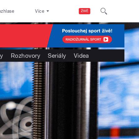
ozhlase
Více
ŽIVĚ
ty
Rozhovory
Seriály
Videa