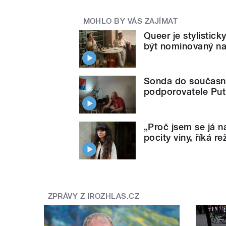
MOHLO BY VÁS ZAJÍMAT
Queer je stylistick
být nominovaný na
Sonda do současné 
podporovatele Puti
„Proč jsem se já n
pocity viny, říká r
ZPRÁVY Z IROZHLAS.CZ