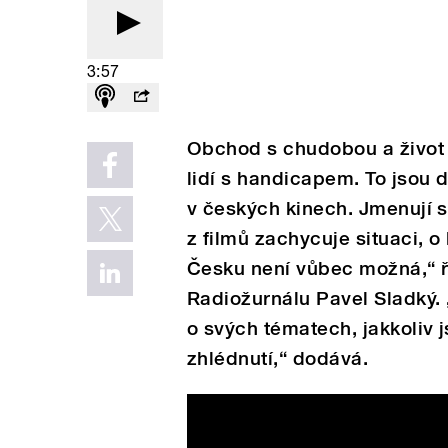
3:57
Obchod s chudobou a život 
lidí s handicapem. To jsou 
v českých kinech. Jmenují 
z filmů zachycuje situaci, o
Česku není vůbec možná,“ ř
Radiožurnálu Pavel Sladký.
o svých tématech, jakkoliv j
zhlédnutí,“ dodává.