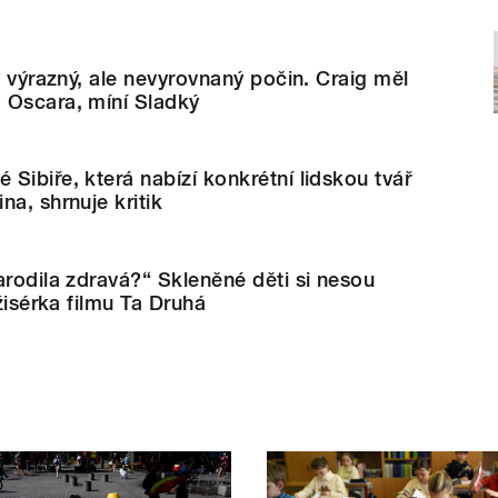
y výrazný, ale nevyrovnaný počin. Craig měl
 Oscara, míní Sladký
Sibiře, která nabízí konkrétní lidskou tvář
na, shrnuje kritik
arodila zdravá?“ Skleněné děti si nesou
ežisérka filmu Ta Druhá