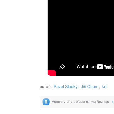
autoři:
Pavel Sladký
,
Jiří Chum
,
krt
Všechny díly pořadu na mujRozhlas