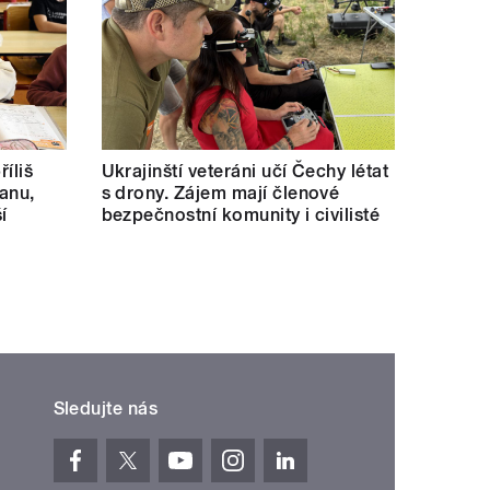
říliš
Ukrajinští veteráni učí Čechy létat
kanu,
s drony. Zájem mají členové
í
bezpečnostní komunity i civilisté
Sledujte nás