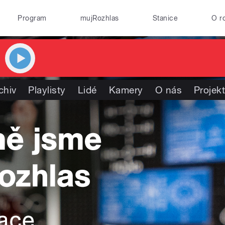
Program
mujRozhlas
Stanice
O r
chiv
Playlisty
Lidé
Kamery
O nás
Projek