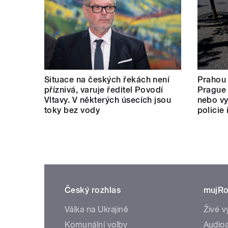
Situace na českých řekách není
Prahou
příznivá, varuje ředitel Povodí
Prague 
Vltavy. V některých úsecích jsou
nebo vy
toky bez vody
policie
Český rozhlas
mujRo
Válka na Ukrajině
Živé v
Komunální volby
Audioa