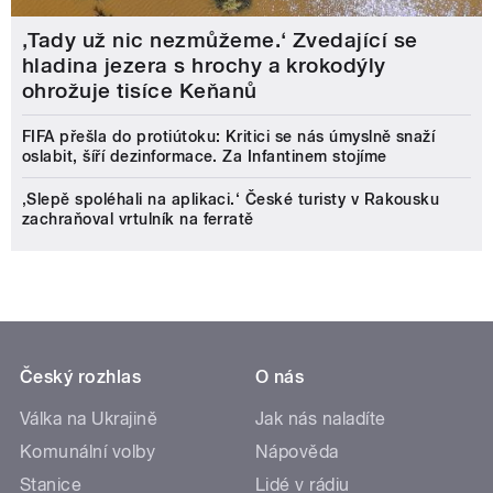
‚Tady už nic nezmůžeme.‘ Zvedající se
hladina jezera s hrochy a krokodýly
ohrožuje tisíce Keňanů
FIFA přešla do protiútoku: Kritici se nás úmyslně snaží
oslabit, šíří dezinformace. Za Infantinem stojíme
‚Slepě spoléhali na aplikaci.‘ České turisty v Rakousku
zachraňoval vrtulník na ferratě
Český rozhlas
O nás
Válka na Ukrajině
Jak nás naladíte
Komunální volby
Nápověda
Stanice
Lidé v rádiu