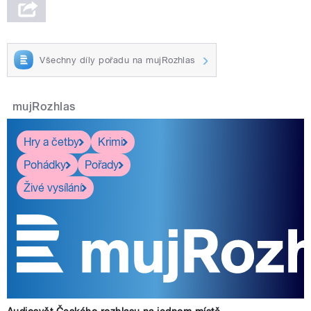
Všechny díly pořadu na mujRozhlas
mujRozhlas
Hry a četby
Krimi
Pohádky
Pořady
Živé vysílání