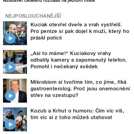
Audiosvět Českého rozhlasu na jednom místě
NEJPOSLOUCHANĚJŠÍ
Kuciak otevřel dveře a vrah vystřelil.
Pro peníze si pak dojel k muži, který ho
práskl policii
„Asi to máme!“ Kuciakovy vrahy
odhalily kamery a zapomenutý telefon.
Pomohl i nečekaný svědek
Mikrobiom si tvoříme tím, co jíme, říká
gastroenterolog. Proč jsou onemocnění
střev na vzestupu?
Kozub a Krhut o humoru: Čím víc víš,
tím víc si z toho můžeš utahovat