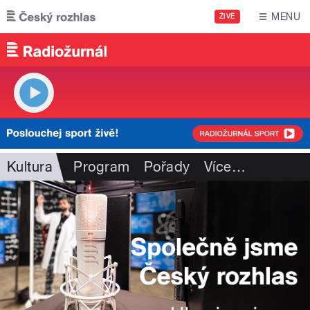
Přejít k hlavnímu obsahu
MENU
ŽIVĚ
Kultura
Program
Pořady
Více
…