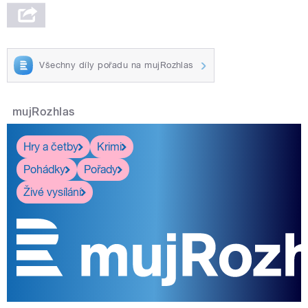
Všechny díly pořadu na mujRozhlas
mujRozhlas
Hry a četby
Krimi
Pohádky
Pořady
Živé vysílání