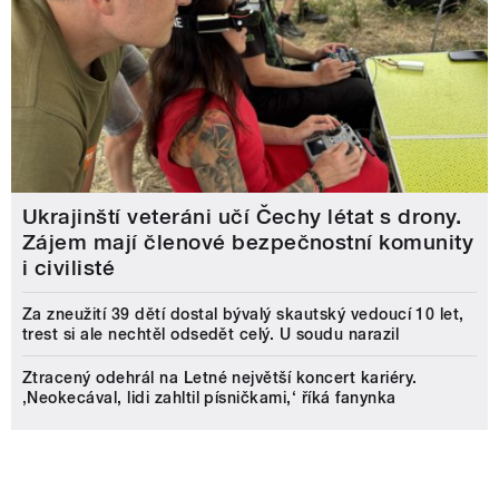
Ukrajinští veteráni učí Čechy létat s drony.
Zájem mají členové bezpečnostní komunity
i civilisté
Za zneužití 39 dětí dostal bývalý skautský vedoucí 10 let,
trest si ale nechtěl odsedět celý. U soudu narazil
Ztracený odehrál na Letné největší koncert kariéry.
‚Neokecával, lidi zahltil písničkami,‘ říká fanynka