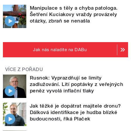
Manipulace s těly a chyba patologa.
Šetření Kuciakovy vraždy provázely
otázky, zbraň se nenašla
Jak nás naladíte na DABu
VÍCE Z POŘADU
Rusnok: Vyprazdňují se limity
zadlužování. Lití poptávky z veřejných
peněz vyvolá inflační tlaky
Jak těžké je dopátrat majitele dronu?
Dálková identifikace je hudba blízké
budoucnosti, říká Plaček