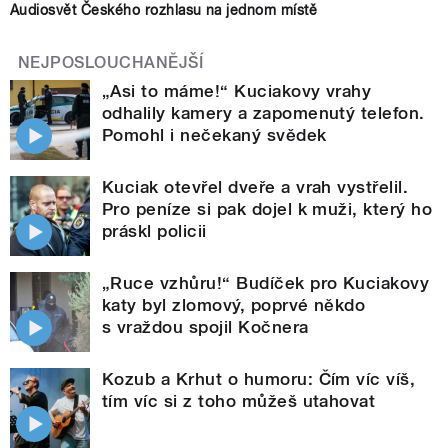
Audiosvět Českého rozhlasu na jednom místě
NEJPOSLOUCHANĚJŠÍ
„Asi to máme!“ Kuciakovy vrahy
odhalily kamery a zapomenutý telefon.
Pomohl i nečekaný svědek
Kuciak otevřel dveře a vrah vystřelil.
Pro peníze si pak dojel k muži, který ho
práskl policii
„Ruce vzhůru!“ Budíček pro Kuciakovy
katy byl zlomový, poprvé někdo
s vraždou spojil Kočnera
Kozub a Krhut o humoru: Čím víc víš,
tím víc si z toho můžeš utahovat