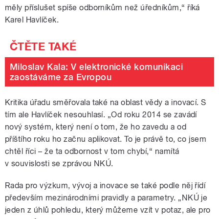
měly příslušet spíše odborníkům než úředníkům,“ říká
Karel Havlíček.
Miloslav Kala: V elektronické komunikaci
zaostáváme za Evropou
Kritika úřadu směřovala také na oblast vědy a inovací. S
tím ale Havlíček nesouhlasí. „Od roku 2014 se zavádí
nový systém, který není o tom, že ho zavedu a od
příštího roku ho začnu aplikovat. To je právě to, co jsem
chtěl říci – že ta odbornost v tom chybí,“ namítá
v souvislosti se zprávou NKÚ.
Rada pro výzkum, vývoj a inovace se také podle něj řídí
především mezinárodními pravidly a parametry. „NKÚ je
jeden z úhlů pohledu, který můžeme vzít v potaz, ale pro