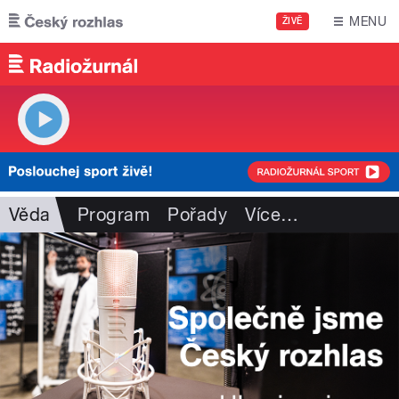
Přejít k hlavnímu obsahu
MENU
ŽIVĚ
Věda
Program
Pořady
Více
…