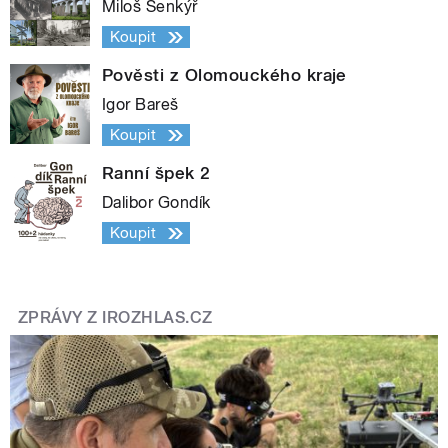
Miloš Šenkýř
Koupit
Pověsti z Olomouckého kraje
Igor Bareš
Koupit
Ranní špek 2
Dalibor Gondík
Koupit
ZPRÁVY Z IROZHLAS.CZ