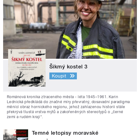
Šikmý kostel 3
Koupit
Románová kronika ztraceného města - léta 1945–1961. Karin
Lednická předkládá do značné míry převratný, dosavadní paradigma
měnící obraz hornického regionu, jehož zahlazenou historii stále
překrývá tlustá vrstva mýtů a zakořeněných stereotypů o „černé
zemi a rudém kraji“.
Temné letopisy moravské