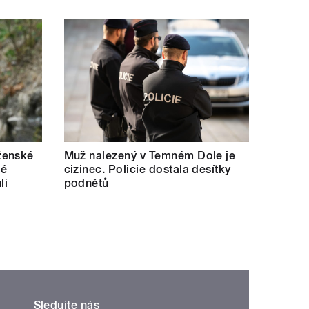
ženské
Muž nalezený v Temném Dole je
lé
cizinec. Policie dostala desítky
li
podnětů
Sledujte nás