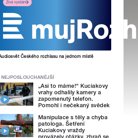
Živé vysílání
Audiosvět Českého rozhlasu na jednom místě
NEJPOSLOUCHANĚJŠÍ
„Asi to máme!“ Kuciakovy
vrahy odhalily kamery a
zapomenutý telefon.
Pomohl i nečekaný svědek
Manipulace s těly a chyba
patologa. Šetření
Kuciakovy vraždy
provázely otázky, zbraň se