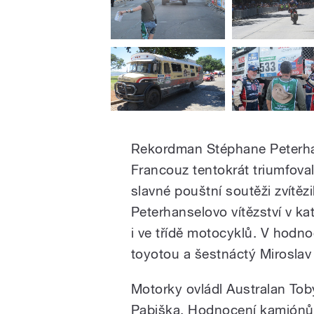
Rekordman Stéphane Peterhan
Francouz tentokrát triumfoval
slavné pouštní soutěži zvítězi
Peterhanselovo vítězství v ka
i ve třídě motocyklů. V hodno
toyotou a šestnáctý Mirosla
Motorky ovládl Australan Toby
Pabiška. Hodnocení kamiónů