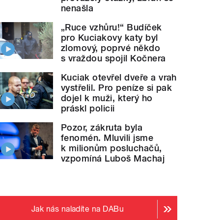
nenašla
„Ruce vzhůru!“ Budíček
pro Kuciakovy katy byl
zlomový, poprvé někdo
s vraždou spojil Kočnera
Kuciak otevřel dveře a vrah
vystřelil. Pro peníze si pak
dojel k muži, který ho
práskl policii
Pozor, zákruta byla
fenomén. Mluvili jsme
k milionům posluchačů,
vzpomíná Luboš Machaj
Jak nás naladíte na DABu