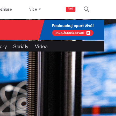
ozhlase
Více
ŽIVĚ
ory
Seriály
Videa