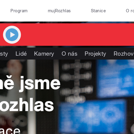
Program
mujRozhlas
Stanice
O r
isty
Lidé
Kamery
O nás
Projekty
Rozhov