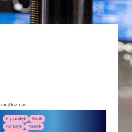
mujRozhlas
Hry a četby
Krimi
Pohádky
Pořady