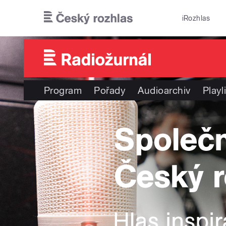
Přejít k hlavnímu obsahu
iRozhlas
Program
Pořady
Audioarchiv
Playl