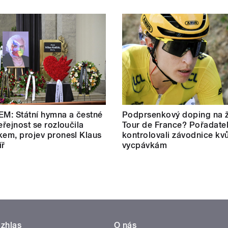
M: Státní hymna a čestné
Podprsenkový doping na 
eřejnost se rozloučila
Tour de France? Pořadate
kem, projev pronesl Klaus
kontrolovali závodnice kvů
íř
vycpávkám
zhlas
O nás