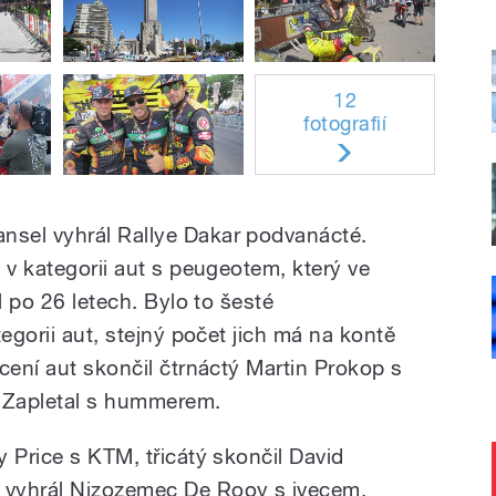
12
fotografií
sel vyhrál Rallye Dakar podvanácté.
 v kategorii aut s peugeotem, který ve
l po 26 letech. Bylo to šesté
tegorii aut, stejný počet jich má na kontě
cení aut skončil čtrnáctý Martin Prokop s
v Zapletal s hummerem.
 Price s KTM, třicátý skončil David
 vyhrál Nizozemec De Rooy s ivecem,