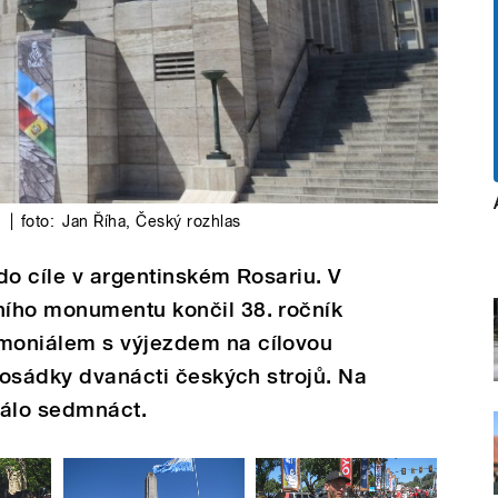
u
|
foto:
Jan Říha
,
Český rozhlas
do cíle v argentinském Rosariu. V
ího monumentu končil 38. ročník
moniálem s výjezdem na cílovou
 posádky dvanácti českých strojů. Na
stálo sedmnáct.