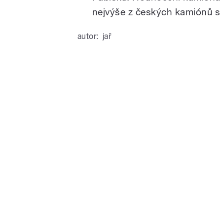
nejvýše z českých kamiónů sk
autor:
jař