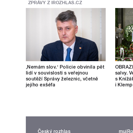
ZPRÁVY Z IROZHLAS.CZ
‚Nemám slov.‘ Policie obvinila pět
OBRAZE
lidí v souvislosti s veřejnou
salvy. V
soutěží Správy železnic, včetně
s Knížá
jejího exšéfa
i Klemp
Český rozhlas
mujRo