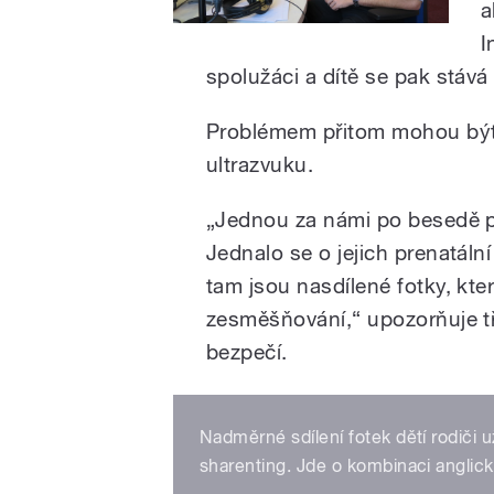
a
I
spolužáci a dítě se pak stá
Problémem přitom mohou být i
ultrazvuku.
„Jednou za námi po besedě př
Jednalo se o jejich prenatální
tam jsou nasdílené fotky, kter
zesměšňování,“ upozorňuje 
bezpečí.
Nadměrné sdílení fotek dětí rodiči 
sharenting. Jde o kombinaci anglický