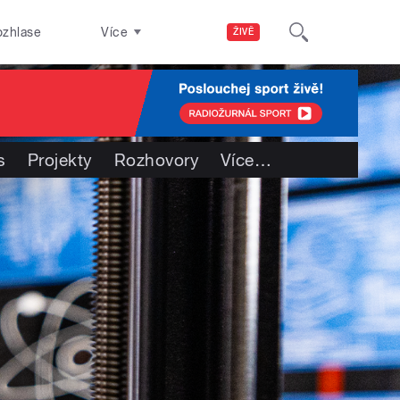
ozhlase
Více
ŽIVĚ
s
Projekty
Rozhovory
Více
…