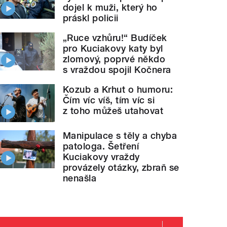
dojel k muži, který ho
práskl policii
„Ruce vzhůru!“ Budíček
pro Kuciakovy katy byl
zlomový, poprvé někdo
s vraždou spojil Kočnera
Kozub a Krhut o humoru:
Čím víc víš, tím víc si
z toho můžeš utahovat
Manipulace s těly a chyba
patologa. Šetření
Kuciakovy vraždy
provázely otázky, zbraň se
nenašla