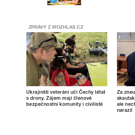
ZPRÁVY Z IROZHLAS.CZ
Ukrajinští veteráni učí Čechy létat
Za zneu
s drony. Zájem mají členové
skautský
bezpečnostní komunity i civilisté
ale nec
narazil