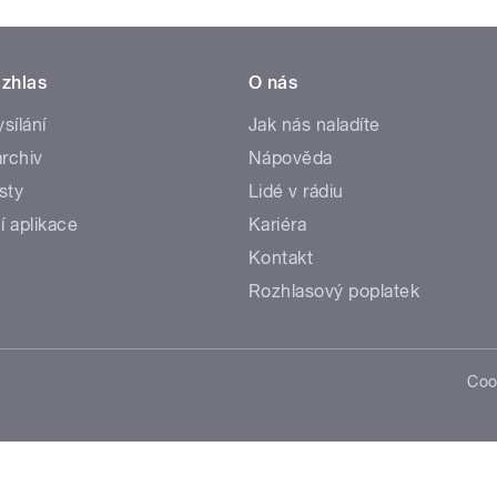
zhlas
O nás
ysílání
Jak nás naladíte
rchiv
Nápověda
sty
Lidé v rádiu
í aplikace
Kariéra
Kontakt
Rozhlasový poplatek
Coo