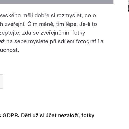
owského měli dobře si rozmyslet, co o
ch zveřejní. Čím méně, tím lépe. Je-li to
eptejte, zda se zveřejněním fotky
ž na sebe myslete při sdílení fotografií a
oucnost.
s GDPR. Děti už si účet nezaloží, fotky