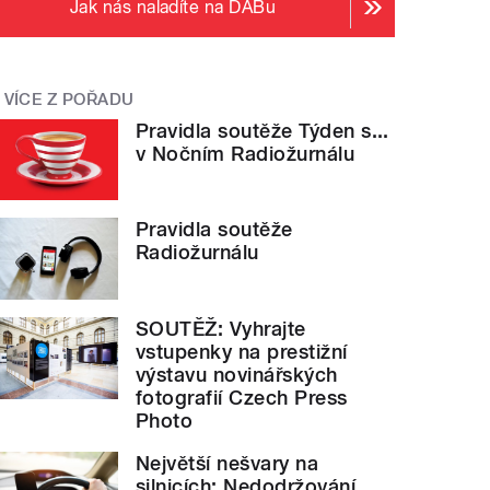
Jak nás naladíte na DABu
VÍCE Z POŘADU
Pravidla soutěže Týden s...
v Nočním Radiožurnálu
Pravidla soutěže
Radiožurnálu
SOUTĚŽ: Vyhrajte
vstupenky na prestižní
výstavu novinářských
fotografií Czech Press
Photo
Největší nešvary na
silnicích: Nedodržování