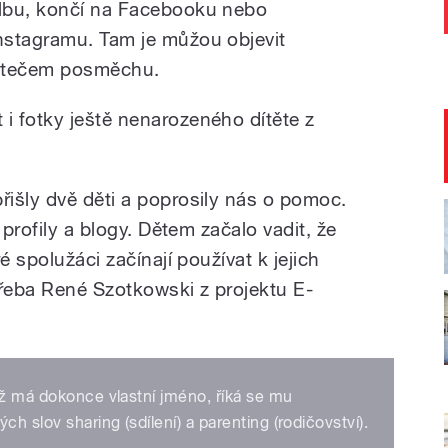
lbu, končí na Facebooku nebo
nstagramu. Tam je můžou objevit
vá tečem posměchu.
 fotky ještě nenarozeného dítěte z
išly dvě děti a poprosily nás o pomoc.
 profily a blogy. Dětem začalo vadit, že
é spolužáci začínají používat k jejich
třeba
René Szotkowski z projektu E-
už má dokonce vlastní jméno, říká se mu
ch slov sharing (sdílení) a parenting (rodičovství).