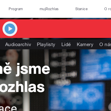
Program
mujRozhlas
Stanice
O r
Audioarchiv
Playlisty
Lidé
Kamery
O ná