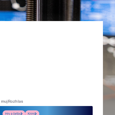
mujRozhlas
Hry a četby
Krimi