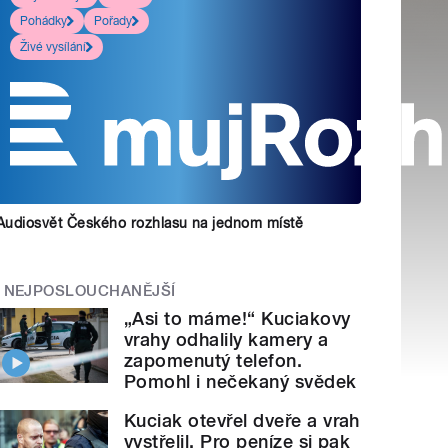
Pohádky
Pořady
Živé vysílání
Audiosvět Českého rozhlasu na jednom místě
NEJPOSLOUCHANĚJŠÍ
„Asi to máme!“ Kuciakovy
vrahy odhalily kamery a
zapomenutý telefon.
Pomohl i nečekaný svědek
Kuciak otevřel dveře a vrah
vystřelil. Pro peníze si pak