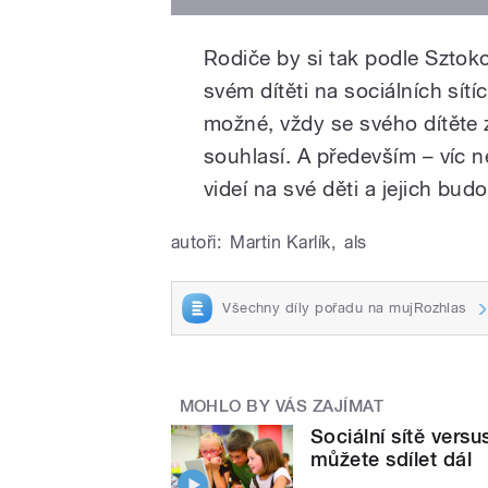
Rodiče by si tak podle Sztok
svém dítěti na sociálních sítí
možné, vždy se svého dítěte z
souhlasí. A především – víc ne
videí na své děti a jejich bud
autoři:
Martin Karlík
,
als
Všechny díly pořadu na mujRozhlas
MOHLO BY VÁS ZAJÍMAT
Sociální sítě versu
můžete sdílet dál