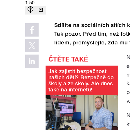
1:50
Sdílíte na sociálních sítíc
Tak pozor. Před tím, než fo
lidem, přemýšlejte, zda mu 
N
e
Jak zajistit bezpečnost
m
našich dětí? Bezpečně do
k
školy a ze školy. Ale dnes
také na internetu!
p
v
N
k