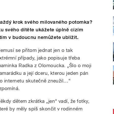
h každý krok svého milovaného potomka?
tku svého dítěte ukážete úplně cizím
tím
v budoucnu
nemůžete ublížit.
emusí se přitom jednat jen o tak
xtrémní případy, jako popisuje třeba
aminka Radka z Olomoucka. „Šlo o moji
amarádku a její dceru, kterou jeden pán
o internetu skutečně zneužil…“
zpomíná.
ěkdy dětem zkrátka „jen“ vadí, že fotky,
teré by měly spíš skončit v rodinném