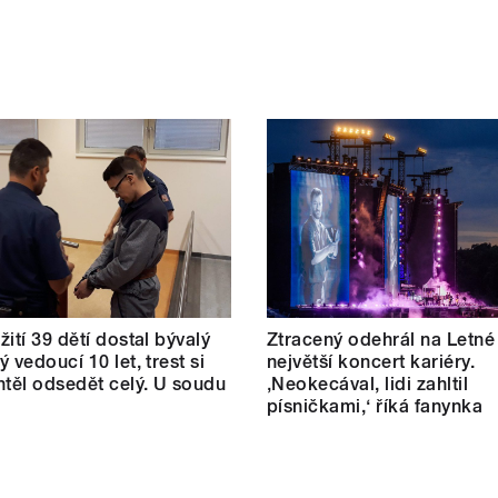
žití 39 dětí dostal bývalý
Ztracený odehrál na Letné
 vedoucí 10 let, trest si
největší koncert kariéry.
htěl odsedět celý. U soudu
‚Neokecával, lidi zahltil
písničkami,‘ říká fanynka