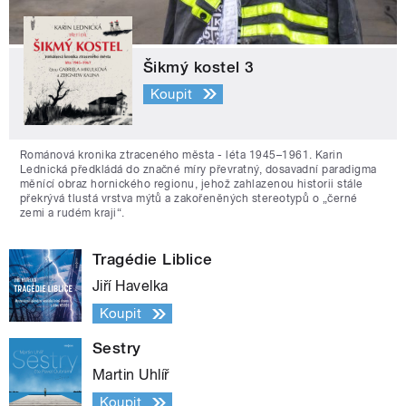
Šikmý kostel 3
Koupit
Románová kronika ztraceného města - léta 1945–1961. Karin
Lednická předkládá do značné míry převratný, dosavadní paradigma
měnící obraz hornického regionu, jehož zahlazenou historii stále
překrývá tlustá vrstva mýtů a zakořeněných stereotypů o „černé
zemi a rudém kraji“.
Tragédie Liblice
Jiří Havelka
Koupit
Sestry
Martin Uhlíř
Koupit