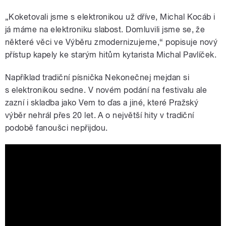
„Koketovali jsme s elektronikou už dříve, Michal Kocáb i
já máme na elektroniku slabost. Domluvili jsme se, že
některé věci ve Výběru zmodernizujeme,“ popisuje nový
přístup kapely ke starým hitům kytarista Michal Pavlíček.
Například tradiční písnička Nekonečnej mejdan si
s elektronikou sedne. V novém podání na festivalu ale
zazní i skladba jako Vem to ďas a jiné, které Pražský
výběr nehrál přes 20 let. A o největší hity v tradiční
podobě fanoušci nepřijdou.
Prazsky Vyber II - Prazakum,tem je tu
hej