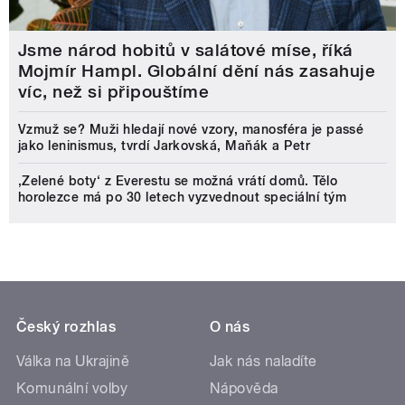
Jsme národ hobitů v salátové míse, říká
Mojmír Hampl. Globální dění nás zasahuje
víc, než si připouštíme
Vzmuž se? Muži hledají nové vzory, manosféra je passé
jako leninismus, tvrdí Jarkovská, Maňák a Petr
‚Zelené boty‘ z Everestu se možná vrátí domů. Tělo
horolezce má po 30 letech vyzvednout speciální tým
Český rozhlas
O nás
Válka na Ukrajině
Jak nás naladíte
Komunální volby
Nápověda