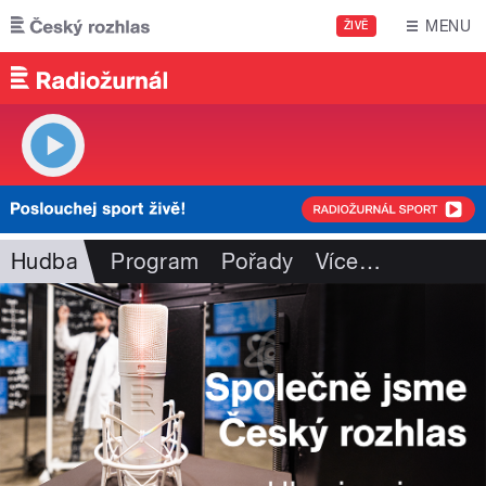
Přejít k hlavnímu obsahu
MENU
ŽIVĚ
Hudba
Program
Pořady
Více
…