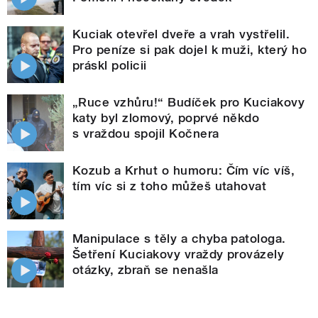
Kuciak otevřel dveře a vrah vystřelil.
Pro peníze si pak dojel k muži, který ho
práskl policii
„Ruce vzhůru!“ Budíček pro Kuciakovy
katy byl zlomový, poprvé někdo
s vraždou spojil Kočnera
Kozub a Krhut o humoru: Čím víc víš,
tím víc si z toho můžeš utahovat
Manipulace s těly a chyba patologa.
Šetření Kuciakovy vraždy provázely
otázky, zbraň se nenašla