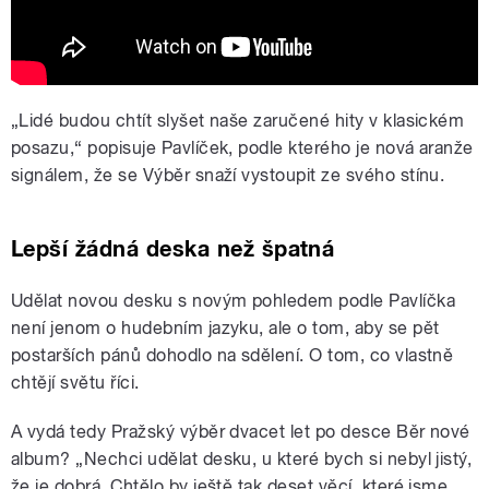
„Lidé budou chtít slyšet naše zaručené hity v klasickém
posazu,“ popisuje Pavlíček, podle kterého je nová aranže
signálem, že se Výběr snaží vystoupit ze svého stínu.
Lepší žádná deska než špatná
Udělat novou desku s novým pohledem podle Pavlíčka
není jenom o hudebním jazyku, ale o tom, aby se pět
postarších pánů dohodlo na sdělení. O tom, co vlastně
chtějí světu říci.
A vydá tedy Pražský výběr dvacet let po desce Běr nové
album? „Nechci udělat desku, u které bych si nebyl jistý,
že je dobrá. Chtělo by ještě tak deset věcí, které jsme