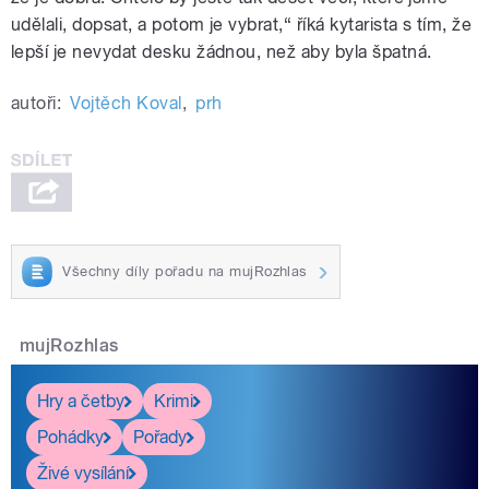
udělali, dopsat, a potom je vybrat,“ říká kytarista s tím, že
lepší je nevydat desku žádnou, než aby byla špatná.
autoři:
Vojtěch Koval
,
prh
Všechny díly pořadu na mujRozhlas
mujRozhlas
Hry a četby
Krimi
Pohádky
Pořady
Živé vysílání