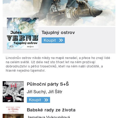
Tajuplný ostrov
Koupit
Lincolnův ostrov nikdo nikdy na mapě nenašel, a přece ho znají lidé
na celém světě. Už déle než sto třicet let na něm prožívají
dobrodružství s pěticí trosečníků, kteří na něm našli útočiště, a
hlavně nejedno tajemství.
Půlnoční párty S+Š
Jiří Suchý, Jiří Šlitr
Koupit
Babské rady ze života
Jaroslava Vykoupilová