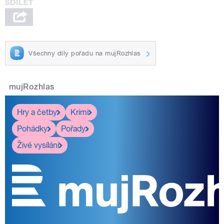
Všechny díly pořadu na mujRozhlas
mujRozhlas
Hry a četby
Krimi
Pohádky
Pořady
Živé vysílání