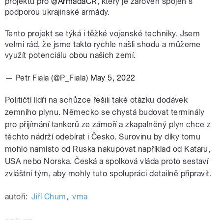
projektu pro
@ArmadaCR
, který je zároveň spojen s
podporou ukrajinské armády.
Tento projekt se týká i těžké vojenské techniky. Jsem
velmi rád, že jsme takto rychle našli shodu a můžeme
využít potenciálu obou našich zemí.
— Petr Fiala (@P_Fiala)
May 5, 2022
Političtí lídři na schůzce řešili také otázku dodávek
zemního plynu. Německo se chystá budovat terminály
pro přijímání tankerů ze zámoří a zkapalněný plyn chce z
těchto nádrží odebírat i Česko. Surovinu by díky tomu
mohlo namísto od Ruska nakupovat například od Kataru,
USA nebo Norska. Česká a spolková vláda proto sestaví
zvláštní tým, aby mohly tuto spolupráci detailně připravit.
autoři:
Jiří Chum
,
vma