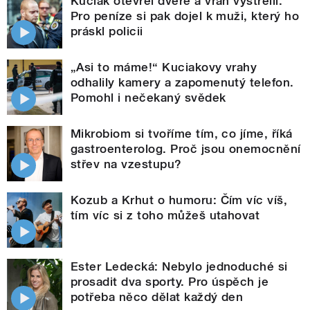
Kuciak otevřel dveře a vrah vystřelil.
Pro peníze si pak dojel k muži, který ho
práskl policii
„Asi to máme!“ Kuciakovy vrahy
odhalily kamery a zapomenutý telefon.
Pomohl i nečekaný svědek
Mikrobiom si tvoříme tím, co jíme, říká
gastroenterolog. Proč jsou onemocnění
střev na vzestupu?
Kozub a Krhut o humoru: Čím víc víš,
tím víc si z toho můžeš utahovat
Ester Ledecká: Nebylo jednoduché si
prosadit dva sporty. Pro úspěch je
potřeba něco dělat každý den