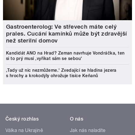
Gastroenterolog: Ve střevech máte celý
prales. Cucání kamínků může být zdravější
než sterilní domov
Kandidát ANO na Hrad? Zeman navrhuje Vondráčka, ten
si to prý musí ‚vyříkat sám se sebou‘
‚Tady už nic nezmůžeme.‘ Zvedající se hladina jezera
s hrochy a krokodýly ohrožuje tisíce Keňanů
Český rozhlas
O nás
Válka na Ukrajině
Jak nás naladíte