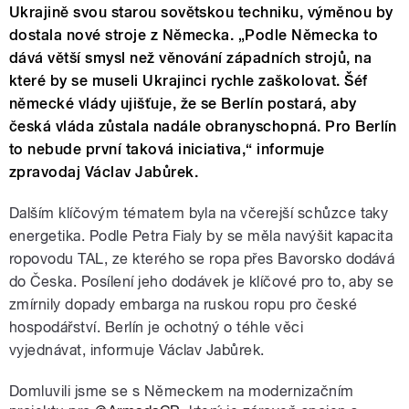
Ukrajině svou starou sovětskou techniku, výměnou by
dostala nové stroje z Německa. „Podle Německa to
dává větší smysl než věnování západních strojů, na
které by se museli Ukrajinci rychle zaškolovat. Šéf
německé vlády ujišťuje, že se Berlín postará, aby
česká vláda zůstala nadále obranyschopná. Pro Berlín
to nebude první taková iniciativa,“ informuje
zpravodaj Václav Jabůrek.
Dalším
klíčovým tématem byla na včerejší schůzce taky
energetika.
Podle Petra Fialy by se měla navýšit kapacita
ropovodu TAL, ze kterého se ropa přes Bavorsko dodává
do Česka. Posílení jeho dodávek je klíčové pro to, aby se
zmírnily dopady embarga na ruskou ropu pro české
hospodářství. Berlín je ochotný o téhle věci
vyjednávat, informuje Václav Jabůrek.
Domluvili jsme se s Německem na modernizačním