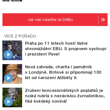
Jak nás naladíte na DABu
VÍCE Z POŘADU
Praha po 11 letech hostí Valné
shromáždění EBU. S projevem vystoupí
i prezident Pavel
Nová zahrada, charita i památník
v Londýně. Britové si připomínají 100
let od narození Alžběty II.
Zrušení koncesionářských poplatků je
ruská ruleta s nezávislou žurnalistikou,
říká švédský novinář