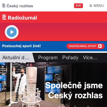
Přejít k hlavnímu obsahu
MENU
ŽIVĚ
Aktuální dění
Program
Pořady
Více
…