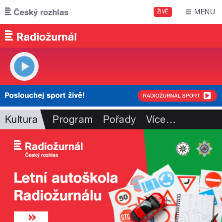
Přejít k hlavnímu obsahu
MENU
ŽIVĚ
Kultura
Program
Pořady
Více
…