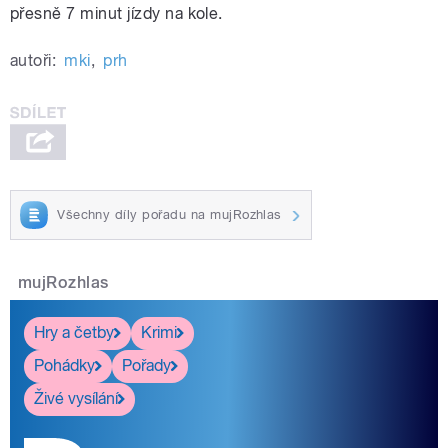
přesně 7 minut jízdy na kole.
autoři:
mki
,
prh
Všechny díly pořadu na mujRozhlas
mujRozhlas
Hry a četby
Krimi
Pohádky
Pořady
Živé vysílání