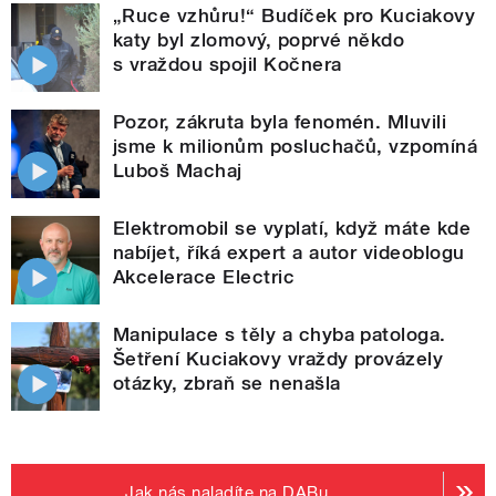
„Ruce vzhůru!“ Budíček pro Kuciakovy
katy byl zlomový, poprvé někdo
s vraždou spojil Kočnera
Pozor, zákruta byla fenomén. Mluvili
jsme k milionům posluchačů, vzpomíná
Luboš Machaj
Elektromobil se vyplatí, když máte kde
nabíjet, říká expert a autor videoblogu
Akcelerace Electric
Manipulace s těly a chyba patologa.
Šetření Kuciakovy vraždy provázely
otázky, zbraň se nenašla
Jak nás naladíte na DABu