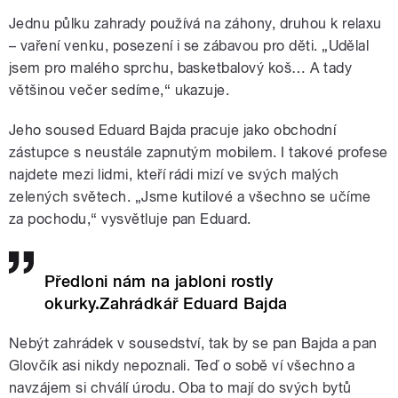
Jednu půlku zahrady používá na záhony, druhou k relaxu
– vaření venku, posezení i se zábavou pro děti. „Udělal
jsem pro malého sprchu, basketbalový koš… A tady
většinou večer sedíme,“ ukazuje.
Jeho soused Eduard Bajda pracuje jako obchodní
zástupce s neustále zapnutým mobilem. I takové profese
najdete mezi lidmi, kteří rádi mizí ve svých malých
zelených světech. „Jsme kutilové a všechno se učíme
za pochodu,“ vysvětluje pan Eduard.
Předloni nám na jabloni rostly
okurky.Zahrádkář Eduard Bajda
Nebýt zahrádek v sousedství, tak by se pan Bajda a pan
Glovčík asi nikdy nepoznali. Teď o sobě ví všechno a
navzájem si chválí úrodu. Oba to mají do svých bytů