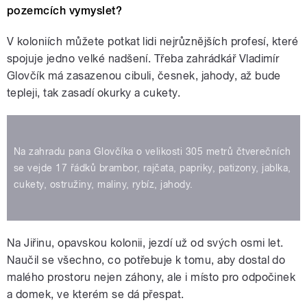
pozemcích vymyslet?
V koloniích můžete potkat lidi nejrůznějších profesí, které
spojuje jedno velké nadšení. Třeba zahrádkář Vladimír
Glovčík má zasazenou cibuli, česnek, jahody, až bude
tepleji, tak zasadí okurky a cukety.
Na zahradu pana Glovčíka o velikosti 305 metrů čtverečních
se vejde 17 řádků brambor, rajčata, papriky, patizony, jablka,
cukety, ostružiny, maliny, rybíz, jahody.
Na Jiřinu, opavskou kolonii, jezdí už od svých osmi let.
Naučil se všechno, co potřebuje k tomu, aby dostal do
malého prostoru nejen záhony, ale i místo pro odpočinek
a domek, ve kterém se dá přespat.