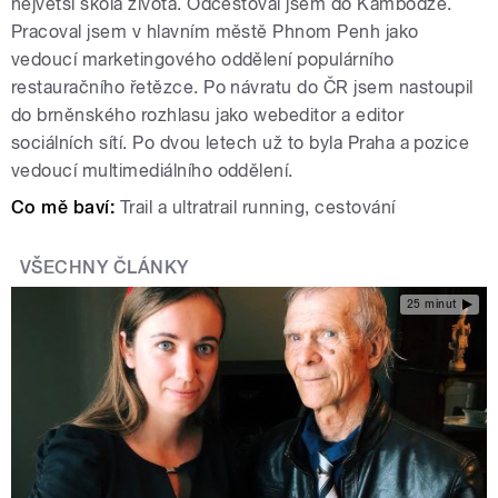
největší škola života. Odcestoval jsem do Kambodže.
Pracoval jsem v hlavním městě Phnom Penh jako
vedoucí marketingového oddělení populárního
restauračního řetězce. Po návratu do ČR jsem nastoupil
do brněnského rozhlasu jako webeditor a editor
sociálních sítí. Po dvou letech už to byla Praha a pozice
vedoucí multimediálního oddělení.
Co mě baví:
Trail a ultratrail running, cestování
VŠECHNY ČLÁNKY
25 minut