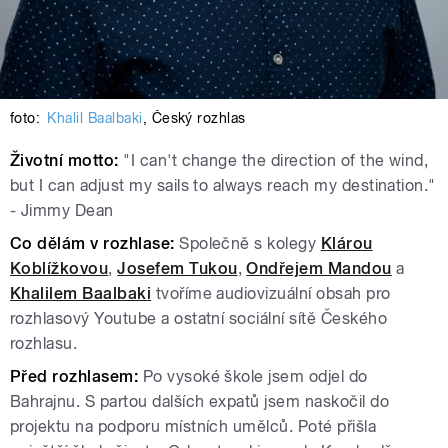
foto:
Khalil Baalbaki
,
Český rozhlas
Životní motto:
"I can't change the direction of the wind,
but I can adjust my sails to always reach my destination."
- Jimmy Dean
Co dělám v rozhlase:
Společně s kolegy
Klárou
Koblížkovou
,
Josefem Tukou
,
Ondřejem Mandou
a
Khalilem Baalbaki
tvoříme audiovizuální obsah pro
rozhlasový Youtube a ostatní sociální sítě Českého
rozhlasu.
Před rozhlasem:
Po vysoké škole jsem odjel do
Bahrajnu. S partou dalších expatů jsem naskočil do
projektu na podporu místních umělců. Poté přišla