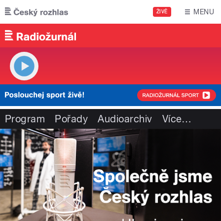
Přejít k hlavnímu obsahu
MENU
ŽIVĚ
Program
Pořady
Audioarchiv
Více
…