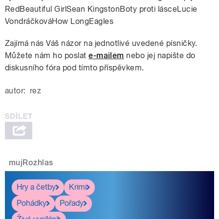
RedBeautiful GirlSean KingstonBoty proti lásceLucie
VondráčkováHow LongEagles
Zajímá nás Váš názor na jednotlivé uvedené písničky.
Můžete nám ho poslat
e-mailem
nebo jej napište do
diskusního fóra pod tímto příspěvkem.
autor:
rez
mujRozhlas
Hry a četby
Krimi
Pohádky
Pořady