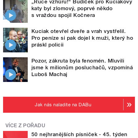
„Ruce vzhůru!“ Budíček pro Kuciakovy
katy byl zlomový, poprvé někdo
s vraždou spojil Kočnera
Kuciak otevřel dveře a vrah vystřelil.
Pro peníze si pak dojel k muži, který ho
práskl policii
Pozor, zákruta byla fenomén. Mluvili
jsme k milionům posluchačů, vzpomíná
Luboš Machaj
Jak nás naladíte na DABu
VÍCE Z POŘADU
50 nejhranějších písniček - 45. týden