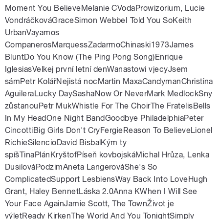
Moment You BelieveMelanie CVodaProwizorium, Lucie
VondráčkováGraceSimon WebbeI Told You SoKeith
UrbanVayamos
CompanerosMarquessZadarmoChinaski1973James
BluntDo You Know (The Ping Pong Song)Enrique
IglesiasVelkej první letní denWanastowi vjecyJsem
sámPetr KolářNejistá nocMartin MaxaCandymanChristina
AguileraLucky DaySashaNow Or NeverMark MedlockSny
zůstanouPetr MukWhistle For The ChoirThe FratelisBells
In My HeadOne Night BandGoodbye PhiladelphiaPeter
CincottiBig Girls Don't CryFergieReason To BelieveLionel
RichieSilencioDavid BisbalKým ty
spíšTinaPlánKryštofPíseň kovbojskáMichal Hrůza, Lenka
DusilováPodzimAneta LangerováShe's So
ComplicatedSupport LesbiensWay Back Into LoveHugh
Grant, Haley BennetLáska 2.0Anna KWhen I Will See
Your Face AgainJamie Scott, The TownŽivot je
výletReady KirkenThe World And You TonightSimply