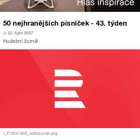
50 nejhranějších písniček - 43. týden
22. říjen 2007
Hudební žurnál
r_2100x1400_radiozurnal.png