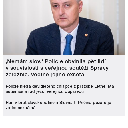
‚Nemám slov.‘ Policie obvinila pět lidí
v souvislosti s veřejnou soutěží Správy
železnic, včetně jejího exšéfa
Policie hledá devítiletého chlapce z pražské Letné. Má
autismus a rád jezdí veřejnou dopravou
Hoří v bratislavské rafinerii Slovnaft. Příčina požáru je
zatím neznámá