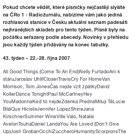
Pokud chcete vědět, které písničky nejčastěji slyšíte
na ČRo 1 - Radiožurnálu, nabízíme vám jako jediná
rozhlasová stanice v Česku aktuální seznam padesáti
nejhranějších skladeb pro tento týden. Písně byly na
počátku seřazeny podle abecedy. Novinky v přehledu
jsou každý týden přidávány na konec tabulky.
43. týden ~ 22.-28. října 2007
All Good Things (Come To An End)Nelly FurtadoAni k
stáruJaroslav UhlířCloserTravisCry For HomeVan
Morrison, Tom JonesČas nejde vzít zpátkyDavid
KollerDance TonightPaul McCartneyHey
YouMadonnaKeď to nejdeZdenka PrednáMiluji TěLucie
BíláQue HicisteJennifer LopezShineJana
KirschnerSummer WineVille Valo, Natalia
AvelonTouhaDaniel LandaYou Are Loved (Don't Give
Up)Josh GrobanOcchiZuccheroHumanityScorpionsThe