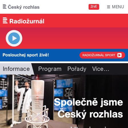
Přejít k hlavnímu obsahu
MENU
ŽIVĚ
Informace
Program
Pořady
Více
…