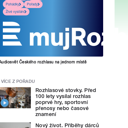
Pohádky
Pořady
Živé vysílání
Audiosvět Českého rozhlasu na jednom místě
VÍCE Z POŘADU
Rozhlasové stovky. Před
100 lety vysílal rozhlas
poprvé hry, sportovní
přenosy nebo časové
znamení
Nový život. Příběhy dárců