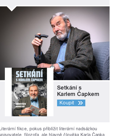
Setkání s
Karlem Čapkem
Koupit
Literární fikce, pokus přiblížit literární nadsázkou
spisovatele, filozofa, ale hlavně člověka Karla Čapka