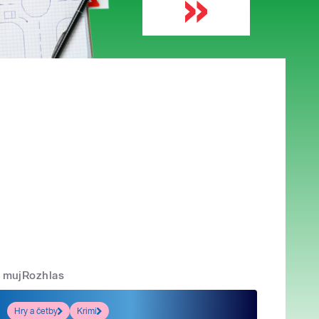
mujRozhlas
Hry a četby
Krimi