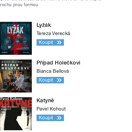
trochu jinou formou.
Lyžák
Tereza Verecká
Koupit
Případ Holečkovi
Bianca Bellová
Koupit
Katyně
Pavel Kohout
Koupit