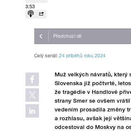
3:53
Předchozí
díl
Celý seriál:
24 příběhů roku 2024
Muž velkých návratů, který
Slovenska již počtvrté, leto
že tragédie v Handlové přiv
strany Smer se ovšem vrátil
vedením prosadila změny tre
a rozhlasu, avšak její větši
odcestoval do Moskvy na os