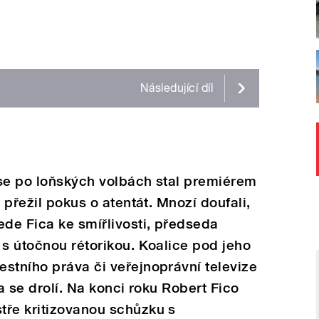
Následující
díl
 se po loňských volbách stal premiérem
s přežil pokus o atentát. Mnozí doufali,
ede Fica ke smířlivosti, předseda
 s útočnou rétorikou. Koalice pod jeho
stního práva či veřejnoprávní televize
na se drolí. Na konci roku Robert Fico
tře kritizovanou schůzku s