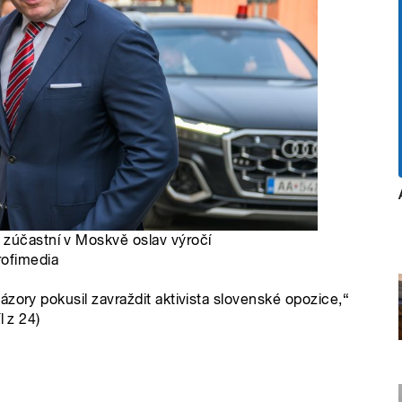
 zúčastní v Moskvě oslav výročí
rofimedia
zory pokusil zavraždit aktivista slovenské opozice,“
l z 24)