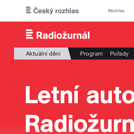
Přejít k hlavnímu obsahu
iRozhlas
Aktuální dění
Program
Pořady