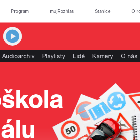
Program
mujRozhlas
Stanice
O r
Audioarchiv
Playlisty
Lidé
Kamery
O nás