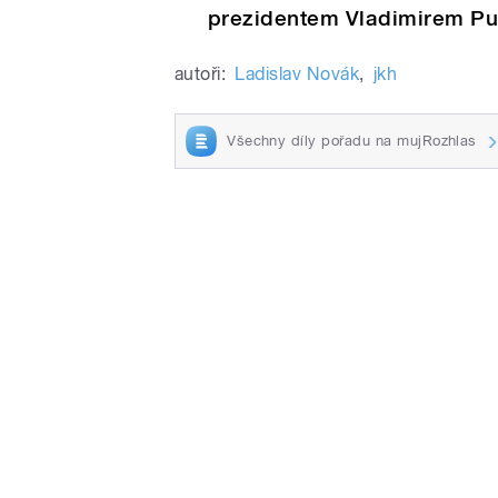
prezidentem Vladimirem Pu
autoři:
Ladislav Novák
,
jkh
Všechny díly pořadu na mujRozhlas