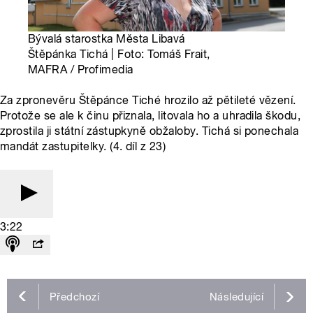
Bývalá starostka Města Libavá
Štěpánka Tichá | Foto: Tomáš Frait,
MAFRA / Profimedia
Za zpronevěru Štěpánce Tiché hrozilo až pětileté vězení.
Protože se ale k činu přiznala, litovala ho a uhradila škodu,
zprostila ji státní zástupkyně obžaloby. Tichá si ponechala
mandát zastupitelky. (4. díl z 23)
3:22
Předchozí
Následující