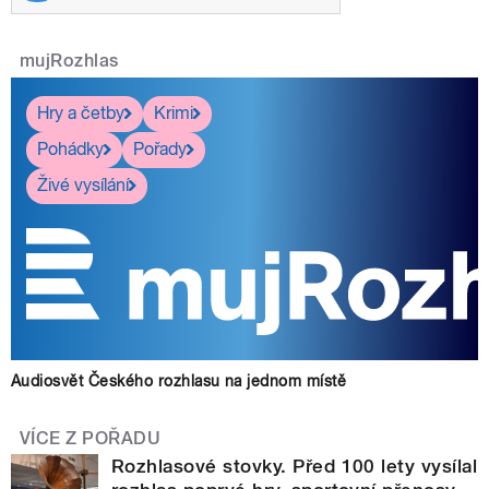
mujRozhlas
Hry a četby
Krimi
Pohádky
Pořady
Živé vysílání
Audiosvět Českého rozhlasu na jednom místě
VÍCE Z POŘADU
Rozhlasové stovky. Před 100 lety vysílal