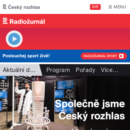
Přejít k hlavnímu obsahu
MENU
ŽIVĚ
Aktuální dění
Program
Pořady
Více
…