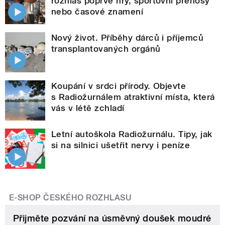
rozhlas poprvé hry, sportovní přenosy
nebo časové znamení
Nový život. Příběhy dárců i příjemců
transplantovaných orgánů
Koupání v srdci přírody. Objevte
s Radiožurnálem atraktivní místa, která
vás v létě zchladí
Letní autoškola Radiožurnálu. Tipy, jak
si na silnici ušetřit nervy i peníze
E-SHOP ČESKÉHO ROZHLASU
Přijměte pozvání na úsměvný doušek moudré