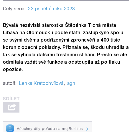
Celý seriál:
23 příběhů roku 2023
Bývalá nezávislá starostka Štěpánka Tichá města
Libavá na Olomoucku podle státní zástupkyně spolu
se svými dvěma podřízenými zpronevěřila 400 tisíc
korun z obecní pokladny. Přiznala se, škodu uhradila a
tak se vyhnula dalšímu trestnímu stíhání. Přesto se ale
odmítala vzdát své funkce a odstoupila až po tlaku
opozice.
autoři:
Lenka Kratochvílová
,
agn
Všechny díly pořadu na mujRozhlas