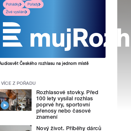
Pohádky
Pořady
Živé vysílání
Audiosvět Českého rozhlasu na jednom místě
VÍCE Z POŘADU
Rozhlasové stovky. Před
100 lety vysílal rozhlas
poprvé hry, sportovní
přenosy nebo časové
znamení
Nový život. Příběhy dárců