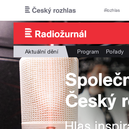
Přejít k hlavnímu obsahu
iRozhlas
Aktuální dění
Program
Pořady