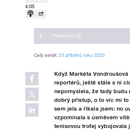
4:05
Předchozí
díl
Celý seriál:
23 příběhů roku 2023
Když Markéta Vondroušová v
reportérů, ještě stále s ní 
nepomyslela, že tady budu m
dobrý přístup, o to víc mi to
sem jela a říkala jsem: no uv
vzpomínala s úsměvem vítě
tenisovou trofej vybojovala