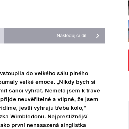
Následující
díl
stoupila do velkého sálu plného
cloumaly velké emoce. „Nikdy bych si
ít šanci vyhrát. Neměla jsem k trávě
 přijde neuvěřitelné a vtipné, že jsem
idíme, jestli vyhraju třeba kolo,“
zka Wimbledonu. Nejprestižnější
 jako první nenasazená singlistka