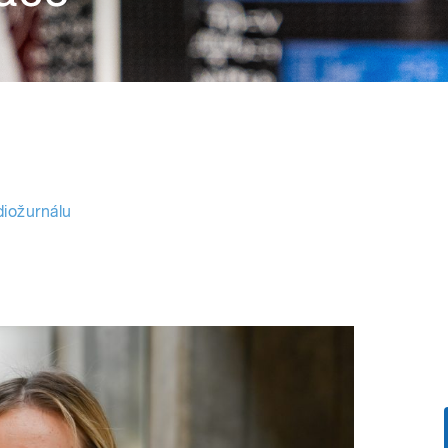
diožurnálu