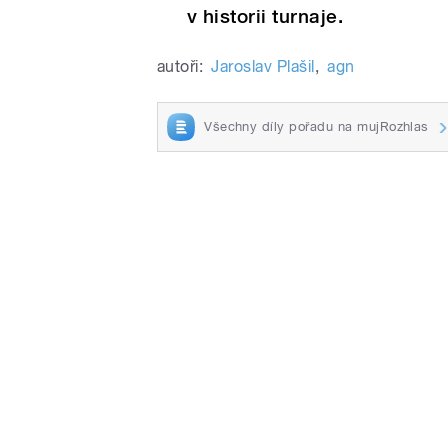
v historii turnaje.
autoři:
Jaroslav Plašil
,
agn
Všechny díly pořadu na mujRozhlas