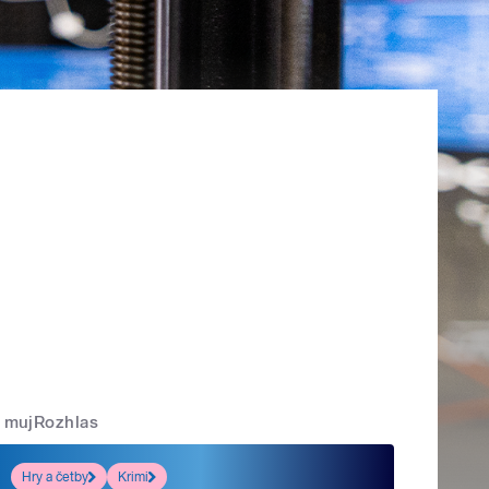
mujRozhlas
Hry a četby
Krimi