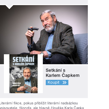
Setkání s
Karlem Čapkem
Koupit
Literární fikce, pokus přiblížit literární nadsázkou
spisovatele, filozofa, ale hlavně člověka Karla Čapka