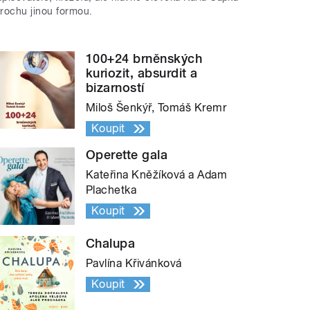
trochu jinou formou.
100+24 brněnských
kuriozit, absurdit a
bizarností
Miloš Šenkýř, Tomáš Kremr
Koupit
Operette gala
Kateřina Kněžíková a Adam
Plachetka
Koupit
Chalupa
Pavlína Křivánková
Koupit