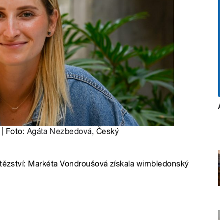
| Foto:
Agáta Nezbedová
, Český
vítězství: Markéta Vondroušová získala wimbledonský