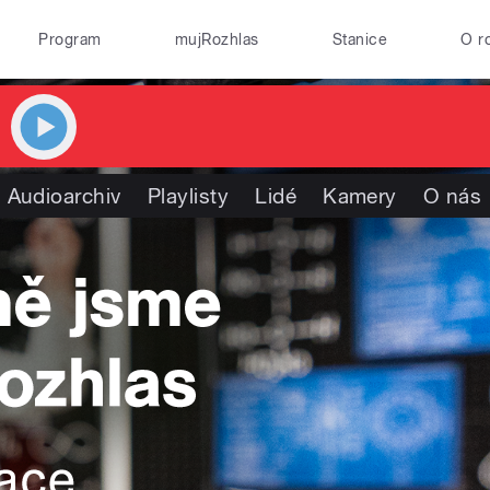
Program
mujRozhlas
Stanice
O r
Audioarchiv
Playlisty
Lidé
Kamery
O nás